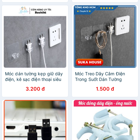
Móc dán tường kẹp giữ dây
Móc Treo Dây Cắm Điện
điện, kê sạc điện thoại siêu
Trong Suốt Dán Tường
chắc, tiện lợi
SUKAHOUSE H005
3.200 đ
1.500 đ