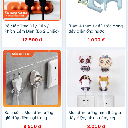
Bộ Móc Treo Dây Cáp /
[Bán lẻ theo 1 cái] Móc đóng
Phích Cắm Điện (Bộ 2 Chiếc)
dây điện ống nước
12.500 đ
1.000 đ
Sale sốc - Móc dán tường
Móc dán tường hình thú giữ
giữ dây điện loại trong. -
dây điện, phích cắm, kẹp
(HCM)
nẹp dây điện, treo đa năng
8.500 đ
8.000 đ
kê đỡ sạc điện thoại hoạt