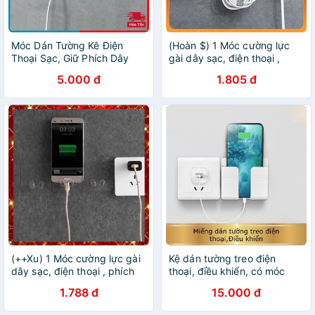
Móc Dán Tường Kê Điện
(Hoàn $) 1 Móc cường lực
Thoại Sạc, Giữ Phích Dây
gài dây sạc, điện thoại ,
Điện Tiện Lợi - MTDDT
phích cắm điện STIHN
5.000 đ
1.805 đ
(++Xu) 1 Móc cường lực gài
Kệ dán tường treo điện
dây sạc, điện thoại , phích
thoại, điều khiển, có móc
cắm điện TGQT
treo giữ dây điện
1.788 đ
15.000 đ