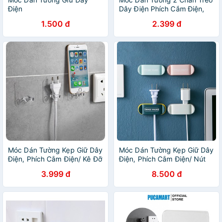
Điện
Dây Điện Phích Cắm Điện,
Kê điện thoại Dây Sạc
1.500 đ
2.399 đ
Móc Dán Tường Kẹp Giữ Dây
Móc Dán Tường Kẹp Giữ Dây
Điện, Phích Cắm Điện/ Kê Đỡ
Điện, Phích Cắm Điện/ Nút
Sạc Điện Thoại - Móc Treo
Cố Định Dây Điện Chống Rối
3.999 đ
8.500 đ
Đồ Đa Năng Kẹp Dây Điện