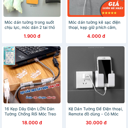
Móc dán tường trong suốt
Móc dán tường kê sạc điện
chịu lực, móc dán 2 tai thỏ
thoại, kẹp giữ phích cắm,
đỡ dây điện, phích cắm, dây
móc treo tường gắn đầu dây
1.900 đ
4.000 đ
sạc
điện Genkoli
16 Kẹp Dây Điện LỚN Dán
Kệ Dán Tường Để Điện thoại,
Tường Chống Rối Móc Treo
Remote đồ dùng - Có Móc
Dây Cáp Điện TV Tủ Lạnh
Treo Giữ Dây Điện
18.000 đ
30.000 đ
Keo 3M Siêu Dính