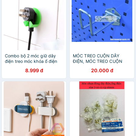
Combo bộ 2 móc giữ dây
MÓC TREO CUỘN DÂY
điện treo móc khóa ổ điện
ĐIỆN, MÓC TREO CUỘN
phích cắm F267SPAZ
KEO DÁN H9
8.999 đ
20.000 đ