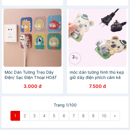
hình dễ thương
Móc Dán Tường Treo Dây
móc dán tường hình thú kẹp
Điện/ Sạc Điện Thoại HOẠT
giữ dây điện phích cắm kê
HÌNH 7*7 - Móc Dán Tường
điện thoại tiện ích
3.000 đ
7.500 đ
Đôi Đáng Yêu Molangshop
Trang 1/100
1
2
3
4
5
6
7
8
9
10
»