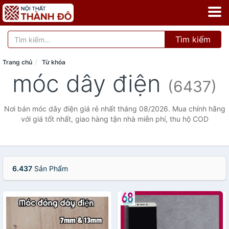
Tìm kiếm
Trang chủ
Từ khóa
móc dây điện
(6437)
Nơi bán móc dây điện giá rẻ nhất tháng 08/2026. Mua chính hãng
với giá tốt nhất, giao hàng tận nhà miễn phí, thu hộ COD
6.437
Sản Phẩm