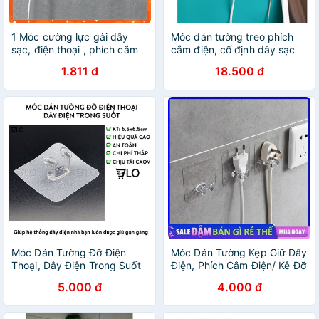
1 Móc cường lực gài dây
Móc dán tường treo phích
sạc, điện thoại , phích cắm
cắm điện, cố định dây sạc
điện (HSN
điện thoại
1.811 đ
18.500 đ
Móc Dán Tường Đỡ Điện
Móc Dán Tường Kẹp Giữ Dây
Thoại, Dây Điện Trong Suốt
Điện, Phích Cắm Điện/ Kê Đỡ
Nhiều Tiện Ích
Sạc Điện Thoại - Móc Treo
5.000 đ
4.000 đ
Đồ Đa Năng