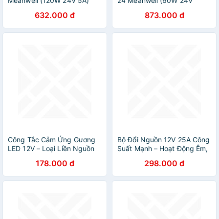
Meanwell (120W 24V 5A)
24 Meanwell (60W 24V
Hàng chính hãng
2.5A), Hàng chính hãng
632.000 đ
873.000 đ
Công Tắc Cảm Ứng Gương
Bộ Đổi Nguồn 12V 25A Công
LED 12V – Loại Liền Nguồn
Suất Mạnh – Hoạt Động Êm,
Tiện Dụng, Bền Bỉ
Ít Nóng, Loại Xịn
178.000 đ
298.000 đ