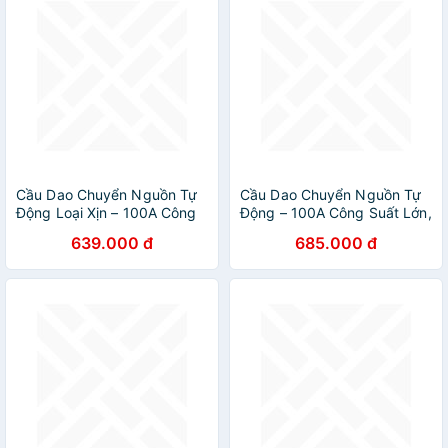
Cầu Dao Chuyển Nguồn Tự
Cầu Dao Chuyển Nguồn Tự
Động Loại Xịn – 100A Công
Động – 100A Công Suất Lớn,
Suất Lớn, Không Mất Điện
Không Mất Điện Khi Chuyển
639.000 đ
685.000 đ
Khi Chuyển Nguồn Siêu Bền
Nguồn Không Bị Mất Điện