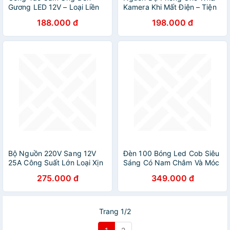
Gương LED 12V – Loại Liền
Kamera Khi Mất Điện – Tiện
Nguồn Tiện Dụng, Bền Bỉ
Lợi, Ổn Định, Bền Bỉ ÁO
188.000 đ
198.000 đ
Siêu Bền
THUN NAM
Bộ Nguồn 220V Sang 12V
Đèn 100 Bóng Led Cob Siêu
25A Công Suất Lớn Loại Xịn
Sáng Có Nam Châm Và Móc
– Dùng Đa Năng Cho Thiết
Treo Dây Dài 8M Nguồn
275.000 đ
349.000 đ
Bị 12V
220V
Trang 1/2