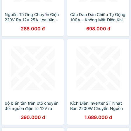
Nguồn Tổ Ong Chuyển Điện
Cầu Dao Đảo Chiều Tự Động
220V Ra 12V 25A Loại Xịn –
100A – Không Mất Điện Khi
Dùng Đèn LED, Camera, Máy
Chuyển Nguồn, Phù Hợp Hộ
288.000 đ
698.000 đ
Bơm
Dùng 2 Nguồn Điện đèn
bộ biến tần trên ôtô chuyển
Kích Điện Inverter ST Nhật
đổi nguồn điện từ 12V ra
Bản 2200W Chuyển Nguồn
220V
Ắc Quy 12V 24V Thành 220V
390.000 đ
1.689.000 đ
Ổn Định, đèn trang trí