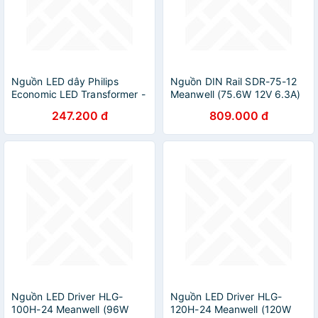
Nguồn LED dây Philips
Nguồn DIN Rail SDR-75-12
Economic LED Transformer -
Meanwell (75.6W 12V 6.3A)
Công suất
Hàng phập khẩu
247.200 đ
809.000 đ
(30W,60W,120W,180W)
Nguồn LED Driver HLG-
Nguồn LED Driver HLG-
100H-24 Meanwell (96W
120H-24 Meanwell (120W