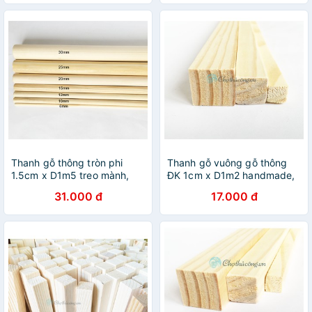
Thanh gỗ thông tròn phi
Thanh gỗ vuông gỗ thông
1.5cm x D1m5 treo mành,
ĐK 1cm x D1m2 handmade,
phụ kiện macrame,
decor, treo mành, phụ kiện
31.000 đ
17.000 đ
handmade, decor
macrame