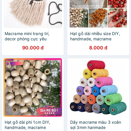
Macrame mini trang trí,
Hạt gỗ dài nhiều size DIY,
decor phòng cực yêu
handmade, macrame
90.000 đ
8.000 đ
Hạt gỗ dài phi 1cm DIY,
Dây macrame màu 3 xoắn
handmade, macrame
sợi 3mm hanmade