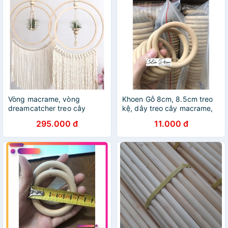
Vòng macrame, vòng
Khoen Gỗ 8cm, 8.5cm treo
dreamcatcher treo cây
kệ, dây treo cây macrame,
không khí
handmade
295.000 đ
11.000 đ