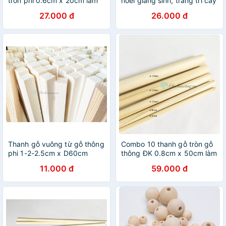
tròn phi 0.6cm x 20cm làm
noel giáng sinh, trang trí cây
handmade, decor, treo
thông
27.000 đ
26.000 đ
mành, phụ kiện macrame
Thanh gỗ vuông từ gỗ thông
Combo 10 thanh gỗ tròn gỗ
phi 1-2-2.5cm x D60cm
thông ĐK 0.8cm x 50cm làm
handmade, decor, treo
handmade, decor, treo
11.000 đ
59.000 đ
mành, phụ kiện macrame
mành, phụ kiện macrame