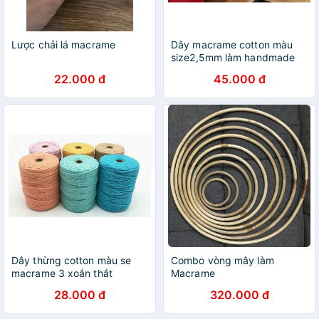
Lược chải lá macrame
Dây macrame cotton màu
size2,5mm làm handmade
thắt macrame [Ảnh thật và
22.000 đ
45.000 đ
Video]
Dây thừng cotton màu se
Combo vòng mây làm
macrame 3 xoắn thắt
Macrame
Macrame size 3mm,5mm
28.000 đ
320.000 đ