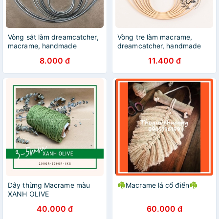
Vòng sắt làm dreamcatcher,
Vòng tre làm macrame,
macrame, handmade
dreamcatcher, handmade
8.000 đ
11.400 đ
Dây thừng Macrame màu
☘️Macrame lá cổ điển☘️
XANH OLIVE
40.000 đ
60.000 đ