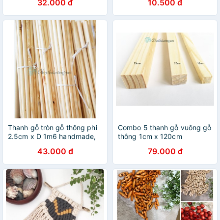
32.000 đ
10.500 đ
decor, treo đồ
macrame
Thanh gỗ tròn gỗ thông phi
Combo 5 thanh gỗ vuông gỗ
2.5cm x D 1m6 handmade,
thông 1cm x 120cm
decor, treo mành, phụ kiện
handmade, decor, treo
43.000 đ
79.000 đ
macrame
mành, phụ kiện macrame