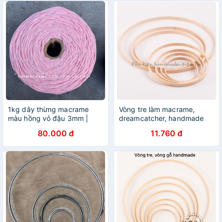
1kg dây thừng macrame
Vòng tre làm macrame,
màu hồng vỏ đậu 3mm |
dreamcatcher, handmade
5mm trang trí decor -
80.000 đ
11.760 đ
Macrame & Dreamcatcher