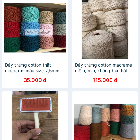
Dây thừng cotton thắt
Dây thừng cotton macrame
macrame màu size 2,5mm
mềm, mịn, không bụi thắt
thắt macrame,
macrame, handmade (1kg)
35.000 đ
115.000 đ
dreamcatcher