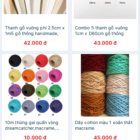
Thanh gỗ vuông phi 2.5cm x
Combo 5 thanh gỗ vuông
1m5 gỗ thông handmade,
1cm x D60cm gỗ thông
decor, treo mành, phụ kiện
decor, treo mành, phụ kiện
42.000 đ
43.000 đ
macrame
macrame
10m thừng gai quấn vòng
Dây cotton màu 1 xoắn thắt
dreamcatcher,macrame,...
macrame
10.000 đ
45.000 đ