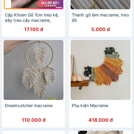
Cặp Khoen Gỗ 7cm treo kệ,
Thanh gỗ làm macrame, treo
dây treo cây macrame,
đồ
handmade
17.100 đ
5.000 đ
Dreamcatcher macrame
Phụ kiện Macrame
110.000 đ
418.000 đ