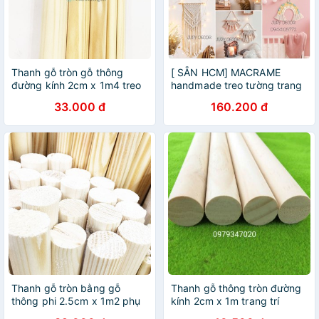
Thanh gỗ tròn gỗ thông
[ SẴN HCM] MACRAME
đường kính 2cm x 1m4 treo
handmade treo tường trang
mành, phụ kiện macrame,
trí phòng ngủ, phòng khách,
33.000 đ
160.200 đ
handmade, decor
homestay, quà tặng độc đáo
Thanh gỗ tròn bằng gỗ
Thanh gỗ thông tròn đường
thông phi 2.5cm x 1m2 phụ
kính 2cm x 1m trang trí
kiện macrame, handmade,
decor nhà cửa treo rèm