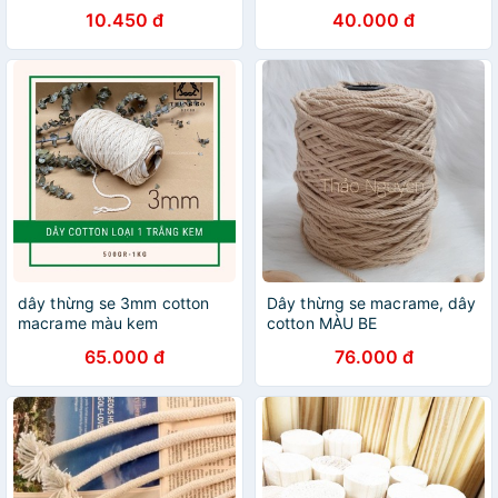
10.450 đ
40.000 đ
dây thừng se 3mm cotton
Dây thừng se macrame, dây
macrame màu kem
cotton MÀU BE
65.000 đ
76.000 đ