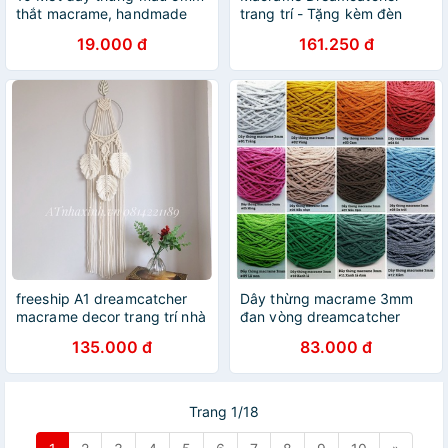
thắt macrame, handmade
trang trí - Tặng kèm đèn
Fairy 3m
19.000 đ
161.250 đ
freeship A1 dreamcatcher
Dây thừng macrame 3mm
macrame decor trang trí nhà
đan vòng dreamcatcher
cửa
nhiều màu
135.000 đ
83.000 đ
Trang 1/18