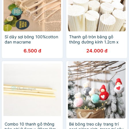
Sỉ dây sợi bông 100%cotton
Thanh gỗ tròn bằng gỗ
đan macrame
thông đường kính 1.2cm x
1m5 treo rèm, phụ kiện
6.500 đ
24.000 đ
macrame, handmade, decor
Combo 10 thanh gỗ thông
Bé bông treo cây trang trí