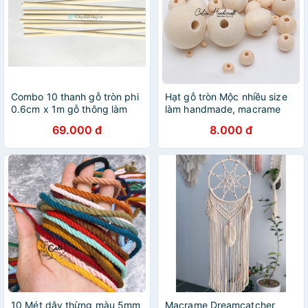
Combo 10 thanh gỗ tròn phi
Hạt gỗ tròn Mộc nhiều size
0.6cm x 1m gỗ thông làm
làm handmade, macrame
handmade, decor, treo
69.000 đ
8.000 đ
mành, phụ kiện macrame
10 Mét dây thừng màu 5mm
Macrame Dreamcatcher