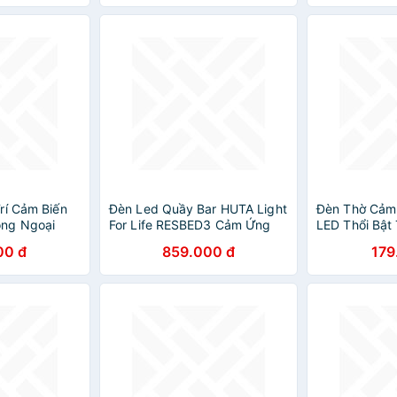
CHÍNH HÃNG
CHÍNH HÃNG
Không Gian 
HÃNG MINII
rí Cảm Biến
Đèn Led Quầy Bar HUTA Light
Đèn Thờ Cảm
ng Ngoại
For Life RESBED3 Cảm Ứng
LED Thổi Bật 
 Mèo Decor
Tích Điện, Điều Chỉnh Ánh
Cấp, Thông M
00 đ
859.000 đ
179
Màu, Hiệu
Sáng Vàng
Điện
iều Kích Cỡ
rí Tủ Đồ, Nhà
, Phòng