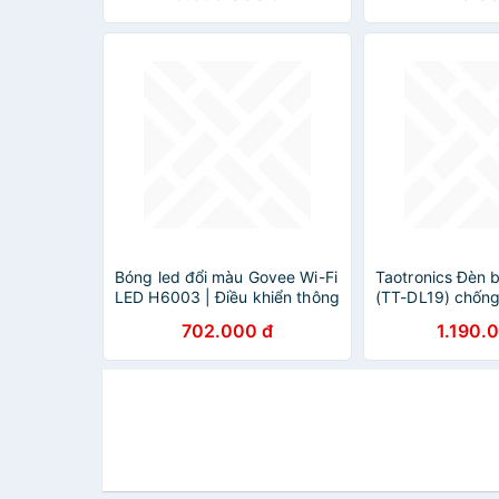
Bóng led đổi màu Govee Wi-Fi
Taotronics Đèn
LED H6003 | Điều khiển thông
(TT-DL19) chốn
minh qua App, 16 triệu màu
ĐEN
702.000 đ
1.190.
và 10 hiệu ứng, Nhấp nháy
theo nhạc