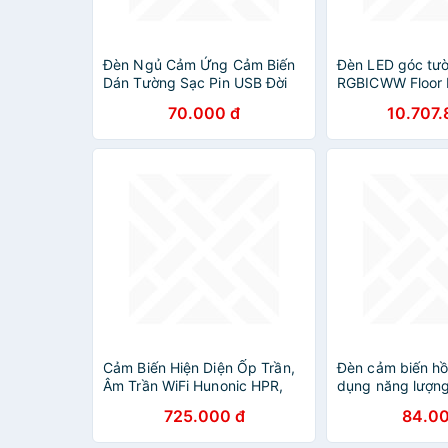
Đèn Ngủ Cảm Ứng Cảm Biến
Đèn LED góc tư
Dán Tường Sạc Pin USB Đời
RGBICWW Floor 
Mới
H6079 | Cảm bi
70.000 đ
10.707.
kết hợp tiếng ồn
Cảm Biến Hiện Diện Ốp Trần,
Đèn cảm biến hồ
Âm Trần WiFi Hunonic HPR,
dụng năng lượng
Cảm Biến Hơi Thở, Phát Hiện
725.000 đ
84.00
Chính Xác Người, Bật Tắt Đèn
Tự Động