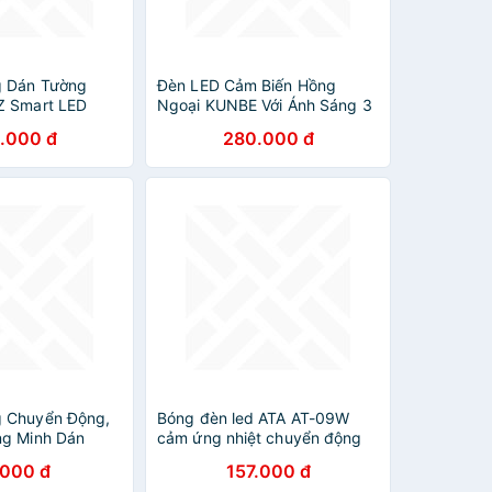
 Dán Tường
Đèn LED Cảm Biến Hồng
Z Smart LED
Ngoại KUNBE Với Ánh Sáng 3
Sạc Điện
Màu, Hiệu Ứng Độc Đáo,
.000 đ
280.000 đ
Nhiều Kích Cỡ, Phù Hợp Trang
Trí Tủ Quần Áo, Cầu Thang,
Nhà Bếp, Phòng Khách,
Phòng Ngủ
 Chuyển Động,
Bóng đèn led ATA AT-09W
ng Minh Dán
cảm ứng nhiệt chuyển động
 Dây, Góc Cảm
gắn tường, trần - Hàng chính
.000 đ
157.000 đ
ích Hợp Cho Mọi
hãng