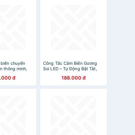
biến chuyển
Công Tắc Cảm Biến Gương
n thông minh,
Soi LED – Tự Động Bật Tắt,
vệ mắt, sạc pin
Tiện Lợi, Sang Trọng
.000 đ
188.000 đ
dán tường, tủ
 thang, phòng
g không dây