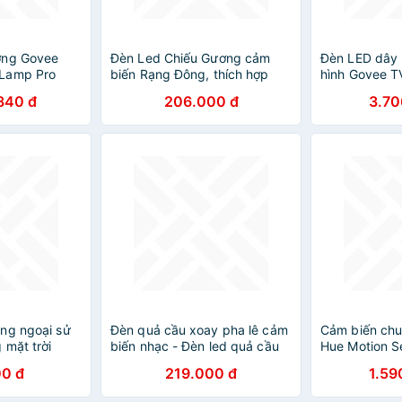
ờng Govee
Đèn Led Chiếu Gương cảm
Đèn LED dây
Lamp Pro
biến Rạng Đông, thích hợp
hình Govee T
ến âm thanh
gắn bàn trang điểm, soi tranh
Lite H6099 (
840 đ
206.000 đ
3.70
 trắng
hoặc gương phòng tắm
biến màu sắc
ng ngoại sử
Đèn quả cầu xoay pha lê cảm
Cảm biến chu
 mặt trời
biến nhạc - Đèn led quả cầu
Hue Motion S
xoay nháy theo nhac mp3 có
Dây - Hàng C
0 đ
219.000 đ
1.59
điều khiển kết nối Bluetooth