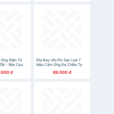
- HÀNG CHÍNH
N
 Ứng Điện Tử
Đĩa Bay Ufo Pin Sạc Led 7
Tắt - Bản Cao
Màu Cảm Ứng Đa Chiều Tự
inh và Tiết Kiệm
Động Bay Về Quay Cực Mạnh
.000 đ
89.000 đ