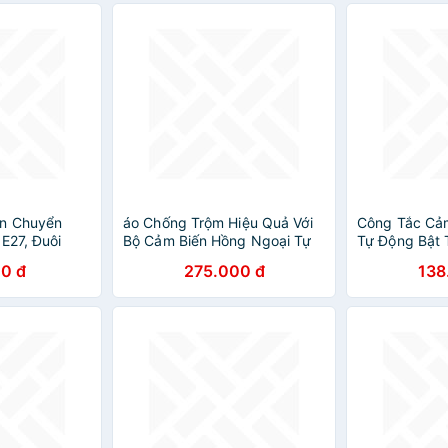
ến Chuyển
áo Chống Trộm Hiệu Quả Với
Công Tắc Cả
E27, Đuôi
Bộ Cảm Biến Hồng Ngoại Tự
Tự Động Bật 
ng Radar
Động Cảnh Báo
Hàng Chuẩn 
0 đ
275.000 đ
138
- HÀNG CHÍNH