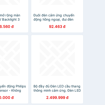
 mở rộng màn
Đuôi đèn cảm ứng chuyển
V Backlight 3
động hồng ngoại, đui đèn
55-65″) | Cảm
cảm biến chuyển động hồng
6.560 đ
92.463 đ
 mượt mà
ngoại
yển động Philips
Bộ đầy đủ Đèn LED cầu thang
ensor - Không
thông minh cảm ứng. Đèn LED
hính Hãng
bước cầu thang cảm ứng cơ
0.000 đ
2.499.999 đ
thể con người