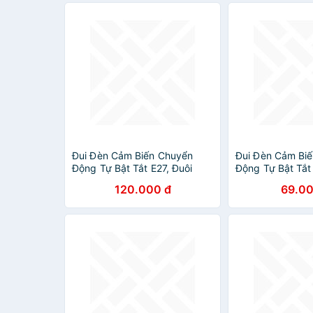
Đui Đèn Cảm Biến Chuyển
Đui Đèn Cảm Bi
Động Tự Bật Tắt E27, Đuôi
Động Tự Bật Tắt 
Đèn Xoáy Cảm Ứng Radar
Đèn Xoáy Cảm Ứ
120.000 đ
69.00
Tiết Kiệm Điện - HÀNG CHÍNH
Tiết Kiệm Điện 
HÃNG
HÃNG MINIIN