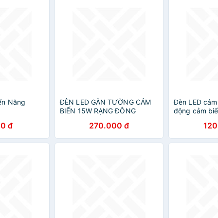
ến Năng
ĐÈN LED GẮN TƯỜNG CẢM
Đèn LED cảm 
BIẾN 15W RẠNG ĐÔNG
động cảm biế
ánh sáng bảo 
0 đ
270.000 đ
120
USB đời mới, 
quần áo, cầu
ngủ… Cảm Ứn