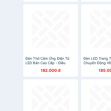
ngoại - HÀNG 
MINIIN
Đèn Thờ Cảm Ứng Điện Tử
Đèn LED Trang T
LED Bản Cao Cấp - Điều
Chuyển Động Hồ
Chỉnh Thổi Bật Tắt Thông
KUNBE Đèn Mắt
182.000 đ
185.0
Minh
Với Ánh Sáng 3 
Ứng Độc Đáo, Nh
Phù Hợp Trang T
Bếp, Phòng Ngủ
Khách