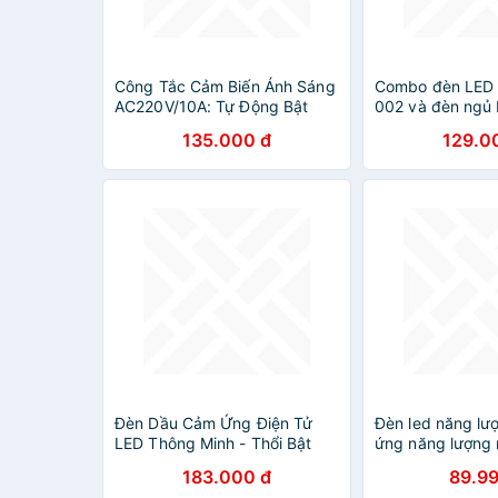
Công Tắc Cảm Biến Ánh Sáng
Combo đèn LED 
AC220V/10A: Tự Động Bật
002 và đèn ngủ
Đèn Khi Tối, Tắt Khi Sáng
135.000 đ
129.0
Đèn Dầu Cảm Ứng Điện Tử
Đèn led năng lư
LED Thông Minh - Thổi Bật
ứng năng lượng m
Tắt, Tiết Kiệm Điện
vonfam chống t
183.000 đ
89.99
bóng đèn cảm ứ