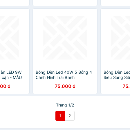
(24-32")
 bàn LED 9W
Bóng Đèn Led 40W 5 Bóng 4
Bóng Đèn Le
g cận - MÀU
Cánh Hình Trái Banh
Siêu Sáng Siê
000 đ
75.000 đ
75
Trang 1/2
1
2