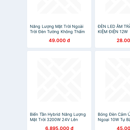
Năng Lượng Mặt Trời Ngoài
ĐÈN LED ÂM TR
Trời Đèn Tường Không Thấm
KIỆM ĐIỆN 12W
Nước Đèn Sợi Đèn Cảm Ứng
49.000 đ
28.00
Đèn Gia Dụng Đèn LED Sân
Vườn Đèn Tường
Biến Tần Hybrid Năng Lượng
Bóng Đèn Cảm 
Mặt Trời 3200W 24V Lên
Ngoại 10W Tự Bật
230V Sóng Sin Chuẩn Sạc
Phát Hiện Chuyể
6.895.000 đ
45.00
Solar 80A, đèn trang trí
Kiệm Năng Lượ