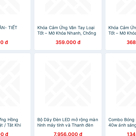
ẦN- TIẾT
Khóa Cảm Ứng Vân Tay Loại
Khóa Cảm Ứng
Tốt – Mở Khóa Nhanh, Chống
Tốt – Mở Khó
Nước, Chống Phá, ĐÈN
Nước, Chống
0 đ
359.000 đ
368
TRANG TRÍ
TRANG TRÍ
Ứng Hồng
Bộ Dây Đèn LED mở rộng màn
Combo Bóng đ
 / Tắt Khi
hình máy tính và Thanh đèn
40w ánh sáng
n Động Tiết
led RGBIC Govee DreamView
0 đ
7.956.000 đ
134
ng
G1 Pro Gaming Light H604A