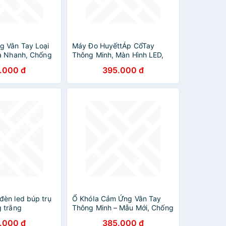
 Vân Tay Loại
Máy Đo HuyếttÁp CổTay
a Nhanh, Chống
Thông Minh, Màn Hình LED,
 Phá, ĐÈN
GiọngNói Tiếng Việt, Bản Sạc
.000 đ
395.000 đ
Pin Tiện Lợi đèn pha led ốp
trần
èn led búp trụ
Ổ KhóIa Cảm Ứng Vân Tay
 trắng
Thông Minh – Mẫu Mới, Chống
Trộm Chuyên Nghiệp, Có Sạc
.000 đ
385.000 đ
Pin, ĐÈN TRANG TRÍ