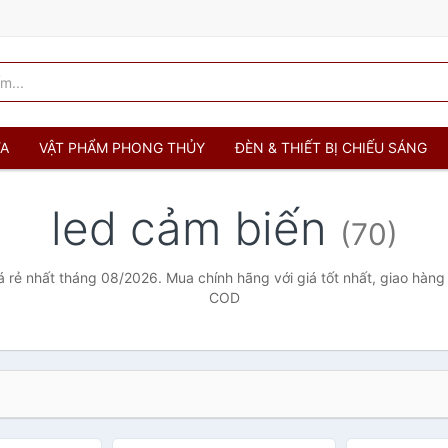
ỬA
VẬT PHẨM PHONG THỦY
ĐÈN & THIẾT BỊ CHIẾU SÁNG
led cảm biến
(70)
á rẻ nhất tháng 08/2026. Mua chính hãng với giá tốt nhất, giao hàng 
COD