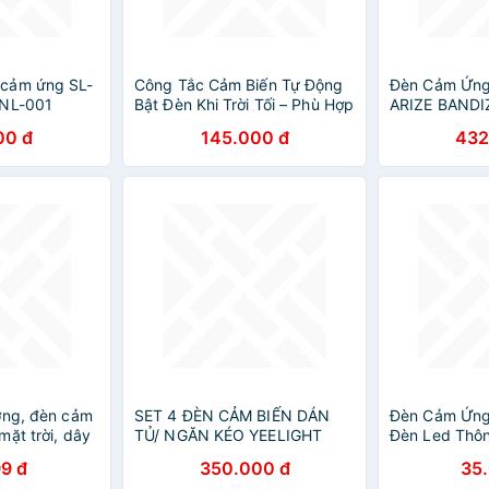
cảm ứng SL-
Công Tắc Cảm Biến Tự Động
Đèn Cảm Ứng
 NL-001
Bật Đèn Khi Trời Tối – Phù Hợp
ARIZE BANDI
Mọi Nguồn Điện 12V-220V
Sensor Light 
00 đ
145.000 đ
432
ợng, đèn cảm
SET 4 ĐÈN CẢM BIẾN DÁN
Đèn Cảm Ứng
ặt trời, dây
TỦ/ NGĂN KÉO YEELIGHT
Đèn Led Thô
hấm nước,
(XIAOMI YOUPIN) - PIN SẠC
Tường Không
9 đ
350.000 đ
35
ng hồng
LÊN ĐẾN 2-4 THÁNG - HÀNG
Ứng Rộng, Th