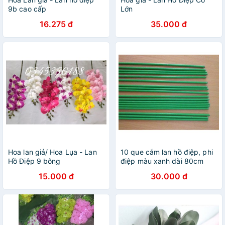
9b cao cấp
Lớn
16.275 đ
35.000 đ
Hoa lan giả/ Hoa Lụa - Lan
10 que cắm lan hồ điệp, phi
Hồ Điệp 9 bông
điệp màu xanh dài 80cm
15.000 đ
30.000 đ