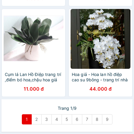
Cụm lá Lan Hồ Điệp trang trí
Hoa giả - Hoa lan hồ điệp
,điểm bó hoa,chậu hoa giả
cao su 9bông - trang trí nhà
cửa
11.000 đ
44.000 đ
Trang 1/9
1
2
3
4
5
6
7
8
9