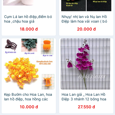
Cụm Lá lan hồ điệp,điểm bó
Nhụy/ nhị lan và Nụ lan Hồ
hoa ,chậu hoa giả
Điệp làm hoa vải voan ( bó
25 cái)
18.000 đ
20.000 đ
Kẹp Bướm cho Hoa Lan, hoa
Hoa Lan giả _ Hoa Lan Hồ
lan hồ điệp, hoa hồng các
Điệp 3 nhánh 12 bông hoa
loại cây cảnh...
dài 105 cm
10.000 đ
27.550 đ