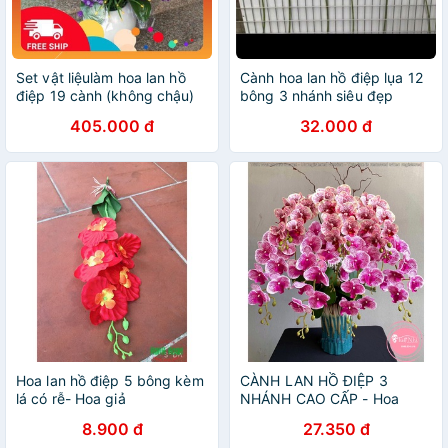
Set vật liệulàm hoa lan hồ
Cành hoa lan hồ điệp lụa 12
điệp 19 cành (không chậu)
bông 3 nhánh siêu đẹp
Handmade
405.000 đ
32.000 đ
Hoa lan hồ điệp 5 bông kèm
CÀNH LAN HỒ ĐIỆP 3
lá có rễ- Hoa giả
NHÁNH CAO CẤP - Hoa
Gỉa,Hoa Lụa.
8.900 đ
27.350 đ