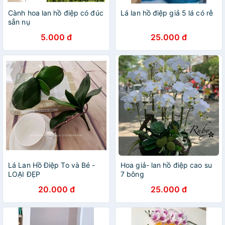
Cành hoa lan hồ điệp có đúc
Lá lan hồ điệp giả 5 lá có rễ
sẵn nụ
5.000 đ
25.000 đ
Lá Lan Hồ Điệp To và Bé -
Hoa giả- lan hồ điệp cao su
LOẠI ĐẸP
7 bông
20.000 đ
25.000 đ