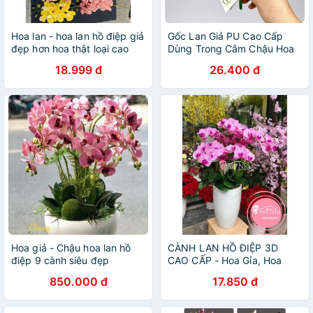
Hoa lan - hoa lan hồ điệp giả
Gốc Lan Giả PU Cao Cấp
đẹp hơn hoa thật loại cao
Dùng Trong Cắm Chậu Hoa
cấp
Lan Hồ Điệp
18.999 đ
26.400 đ
Hoa giả - Chậu hoa lan hồ
CÀNH LAN HỒ ĐIỆP 3D
điệp 9 cành siêu đẹp
CAO CẤP - Hoa Gỉa, Hoa
Lụa.
850.000 đ
17.850 đ