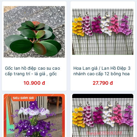
Gốc lan hồ điệp cao su cao
Hoa Lan giả / Lan Hồ Điệp 3
cấp trang trí - lá giả , gốc
nhánh cao cấp 12 bông hoa
lan giả
dài 105 cm
10.900 đ
27.790 đ