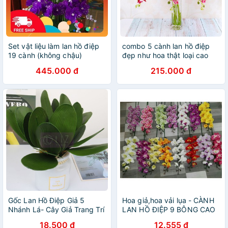
Set vật liệu làm lan hồ điệp
combo 5 cành lan hồ điệp
19 cành (không chậu)
đẹp như hoa thật loại cao
Handmade Handmade
cấp
445.000 đ
215.000 đ
Gốc Lan Hồ Điệp Giả 5
Hoa giả,hoa vải lụa - CÀNH
Nhánh Lá- Cây Giả Trang Trí
LAN HỒ ĐIỆP 9 BÔNG CAO
Lizflower
CẤP
18.500 đ
12.555 đ