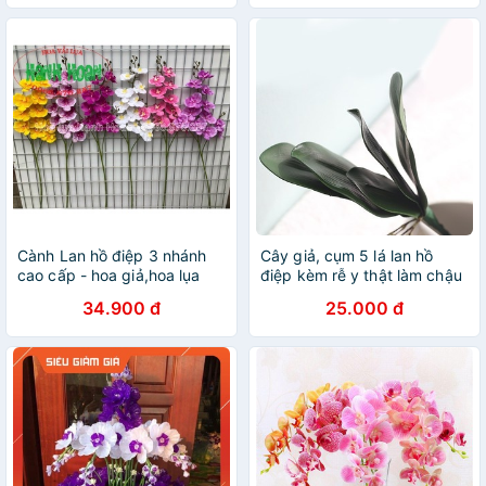
Cành Lan hồ điệp 3 nhánh
Cây giả, cụm 5 lá lan hồ
cao cấp - hoa giả,hoa lụa
điệp kèm rễ y thật làm chậu
hoa phong lan
34.900 đ
25.000 đ