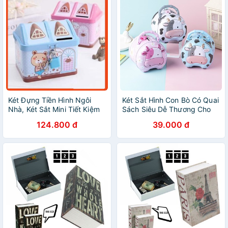
Két Đựng Tiền Hình Ngôi
Két Sắt Hình Con Bò Có Quai
Nhà, Két Sắt Mini Tiết Kiệm
Sách Siêu Dễ Thương Cho
Tiền Cho Bé
Bé Kèm ổ Khóa Và 2 Chìa
124.800 đ
39.000 đ