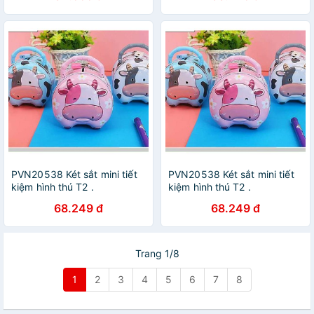
PVN20538 Két sắt mini tiết
PVN20538 Két sắt mini tiết
kiệm hình thú T2 .
kiệm hình thú T2 .
68.249 đ
68.249 đ
Trang 1/8
1
2
3
4
5
6
7
8