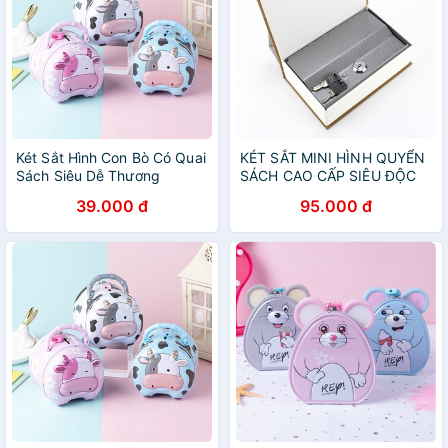
Két Sắt Hình Con Bò Có Quai
KÉT SẮT MINI HÌNH QUYỂN
Sách Siêu Dễ Thương
SÁCH CAO CẤP SIÊU ĐỘC
ĐÁO (muasamgiasoc)
39.000 đ
95.000 đ