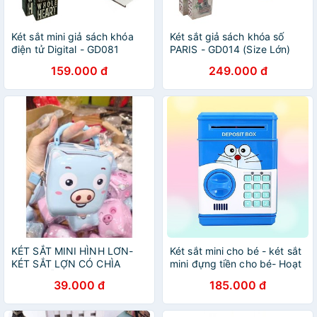
Két sắt mini giả sách khóa
Két sắt giả sách khóa số
điện tử Digital - GD081
PARIS - GD014 (Size Lớn)
159.000 đ
249.000 đ
KÉT SẮT MINI HÌNH LƠN-
Két sắt mini cho bé - két sắt
KÉT SẮT LỢN CÓ CHÌA
mini đựng tiền cho bé- Hoạt
KHÓA DỄ THƯƠNG CHO BÉ,
Hình Doremon
39.000 đ
185.000 đ