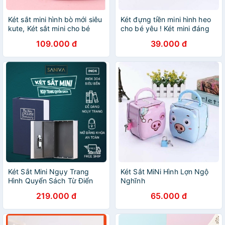
Két sắt mini hình bò mới siêu
Két đựng tiền mini hình heo
kute, Két sắt mini cho bé
cho bé yêu ! Két mini đáng
yêu
109.000 đ
39.000 đ
Két Sắt Mini Ngụy Trang
Két Sắt MiNi Hình Lợn Ngộ
Hình Quyển Sách Từ Điển
Nghĩnh
Kèm Theo Chìa Khóa Bảo
219.000 đ
65.000 đ
Mật Cao Cấp