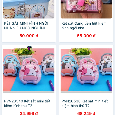
KÉT SẮT MINI HÌNH NGÔI
Két sắt đựng tiền tiết kiệm
NHÀ SIÊU NGỘ NGHĨNH
hình ngôi nhà
50.000 đ
58.000 đ
PVN20540 Két sắt mini tiết
PVN20538 Két sắt mini tiết
kiệm hình thú T2
kiệm hình thú T2
34.999 đ
68.249 đ