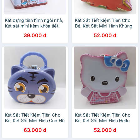
Két đựng tiền hình ngôi nhà,
Két Sắt Tiết Kiệm Tiền Cho
Két sắt mini kèm khóa tiết
Bé, Két Sắt Mini Hình Khủng
kiệm tiền cho bé
Long Siêu Ngộ Nghĩnh
39.000 đ
52.000 đ
Két Sắt Tiết Kiệm Tiền Cho
Két Sắt Tiết Kiệm Tiền Cho
Bé, Két Sắt Mini Hình Con Hổ
Bé, Két Sắt Mini Hình Hello
Siêu Hot 2022
Kitty Siêu Đáng Yêu
63.000 đ
52.000 đ