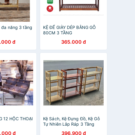
y đa năng 3 tầng
KỆ ĐỂ GIÀY DÉP BẰNG GỖ
80CM 3 TẦNG
.000 đ
365.000 đ
G 12 HỘC THOẠI
Kệ Sách, Kệ Đựng Đồ, Kệ Gỗ
Tự Nhiên Lắp Ráp 3 Tầng
.000 đ
396.900 đ