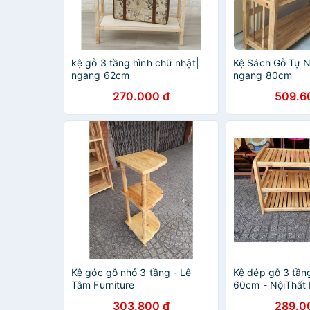
kệ gỗ 3 tầng hình chữ nhật|
Kệ Sách Gỗ Tự N
ngang 62cm
ngang 80cm
270.000 đ
509.6
Kệ góc gỗ nhỏ 3 tầng - Lê
Kệ dép gỗ 3 tần
Tâm Furniture
60cm - NộiThất
303.800 đ
289.0