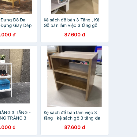
 Đựng Đồ Đa
Kệ sách để bàn 3 Tầng , Kệ
 Đựng Giày Dép
Gỗ bàn làm việc 3 tầng gỗ
Đẹp
MDF 25x20x28cm TRẮNG
.000 đ
87.600 đ
RẮNG 3 TẦNG -
Kệ sách để bàn làm việc 3
ĂNG TRẮNG 3
tầng , kệ sách gỗ 3 tầng đa
F 3F - WHITE
năng 25x20x28cm Vân Gỗ
.000 đ
87.600 đ