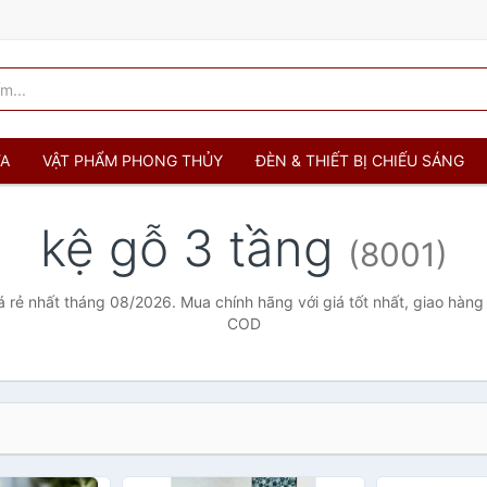
ỬA
VẬT PHẨM PHONG THỦY
ĐÈN & THIẾT BỊ CHIẾU SÁNG
kệ gỗ 3 tầng
(8001)
á rẻ nhất tháng 08/2026. Mua chính hãng với giá tốt nhất, giao hàng 
COD