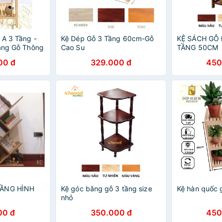
 A 3 Tầng -
Kệ Dép Gỗ 3 Tầng 60cm-Gỗ
KỆ SÁCH GỖ
Tầng Gỗ Thông
Cao Su
TẦNG 50CM
00 đ
329.000 đ
450
TẦNG HÌNH
Kệ góc bằng gỗ 3 tầng size
Kệ hàn quốc 
nhỏ
00 đ
350.000 đ
450