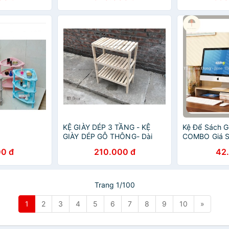
KỆ GIÀY DÉP 3 TẦNG - KỆ
Kệ Để Sách 
GIÀY DÉP GỖ THÔNG- Dài
COMBO Giá S
80cm
Laptop
0 đ
210.000 đ
42
Trang 1/100
1
2
3
4
5
6
7
8
9
10
»