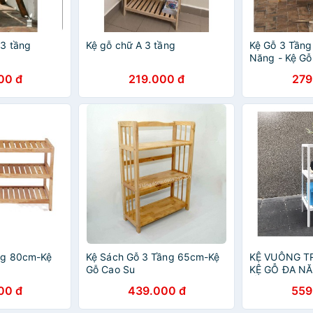
3 tầng
Kệ gỗ chữ A 3 tầng
Kệ Gỗ 3 Tầng
Năng - Kệ Gỗ
3 Tầng Siêu 
00 đ
219.000 đ
279
ng 80cm-Kệ
Kệ Sách Gỗ 3 Tầng 65cm-Kệ
KỆ VUÔNG T
Gỗ Cao Su
KỆ GỖ ĐA N
TẦNG - SHEL
00 đ
439.000 đ
559