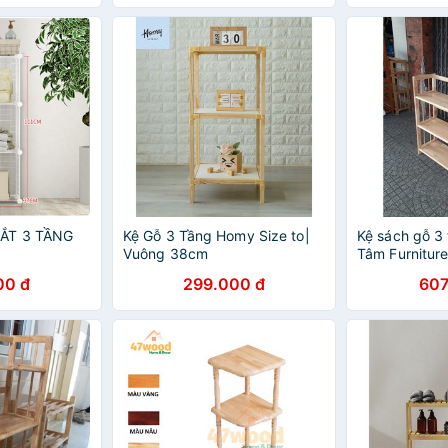
SẮT 3 TẦNG
Kệ Gỗ 3 Tầng Homy Size to|
Kệ sách gỗ 3
Vuông 38cm
Tâm Furnitur
00 đ
299.000 đ
607