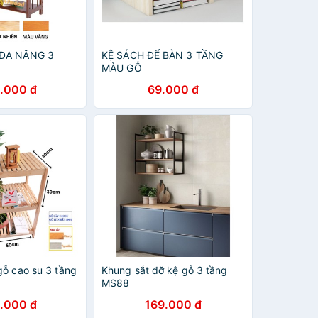
 ĐA NĂNG 3
KỆ SÁCH ĐỂ BÀN 3 TẦNG
MÀU GỖ
.000 đ
69.000 đ
gỗ cao su 3 tầng
Khung sắt đỡ kệ gỗ 3 tầng
MS88
.000 đ
169.000 đ