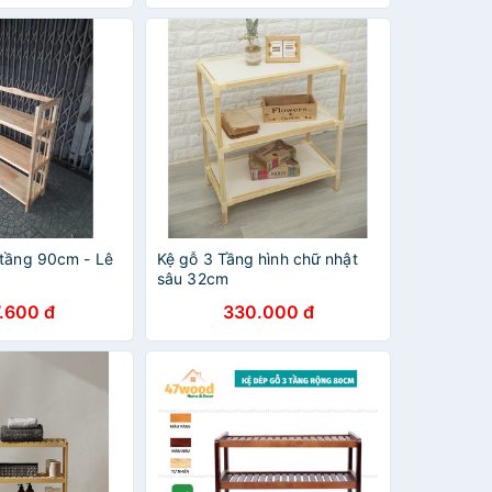
 tầng 90cm - Lê
Kệ gỗ 3 Tầng hình chữ nhật
e
sâu 32cm
.600 đ
330.000 đ