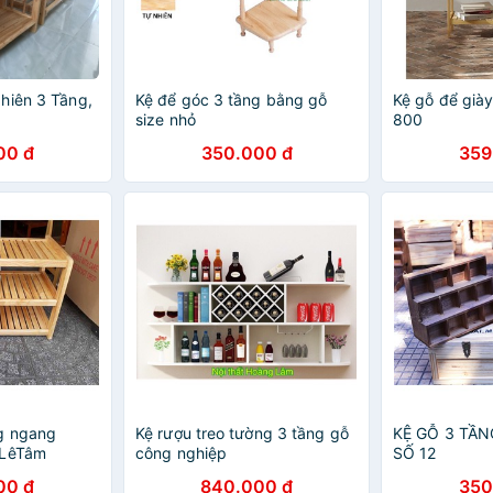
hiên 3 Tầng,
Kệ để góc 3 tầng bằng gỗ
Kệ gỗ để già
size nhỏ
800
00 đ
350.000 đ
359
g ngang
Kệ rượu treo tường 3 tầng gỗ
KỆ GỖ 3 TẦN
 LêTâm
công nghiệp
SỐ 12
00 đ
840.000 đ
350