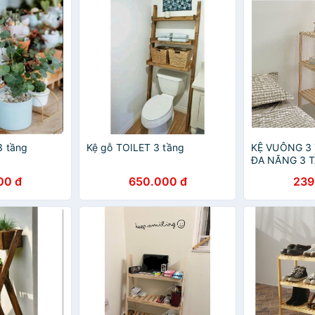
3 tầng
Kệ gỗ TOILET 3 tầng
KỆ VUÔNG 3 
ĐA NĂNG 3 T
- NATURAL
00 đ
650.000 đ
239