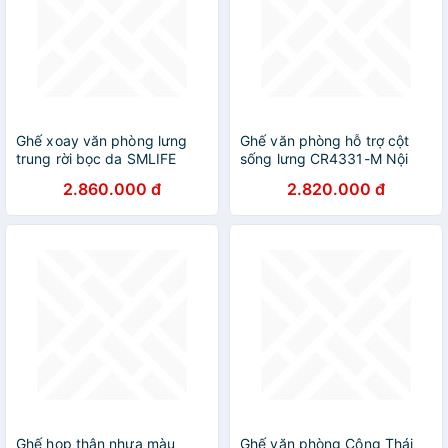
Ghế xoay văn phòng lưng
Ghế văn phòng hỗ trợ cột
trung rời bọc da SMLIFE
sống lưng CR4331-M Nội
Melville
thất Capta Ghế công thái
2.860.000 đ
2.820.000 đ
học lưng lưới nệm vải tay
nhựa chữ T điều chỉnh chân
xoay nâng hạ có gác chân
Ghế họp thân nhựa màu
Ghế văn phòng Công Thái