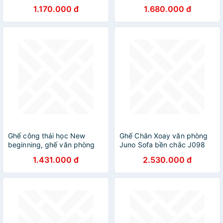
Ghế xoay thân gỗ nệm pvc
1.170.000 đ
1.680.000 đ
chân thép xoay tĩnh điện tại
HCM
Ghế công thái học New
Ghế Chân Xoay văn phòng
beginning, ghế văn phòng
Juno Sofa bền chắc J098
lưới công thái học tốt nhất
1.431.000 đ
2.530.000 đ
có tựa đầu NB819