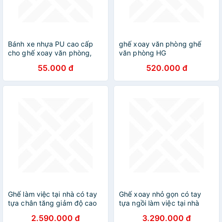
Bánh xe nhựa PU cao cấp
ghế xoay văn phòng ghế
cho ghế xoay văn phòng,
văn phòng HG
ghế giám đốc, ghế game,
55.000 đ
520.000 đ
ghế công thái học, ghế
trưởng phòng - Tự lắp ráp
đơn giản tại nhà
Ghế làm việc tại nhà có tay
Ghế xoay nhỏ gọn có tay
tựa chân tăng giảm độ cao
tựa ngồi làm việc tại nhà
Ghế học bài có bánh xe
Ghế học bài có bánh xe bọc
2.590.000 đ
3.290.000 đ
xoay 360 độ AAC3-F1 tại
da simili cao cấp nhập khẩu