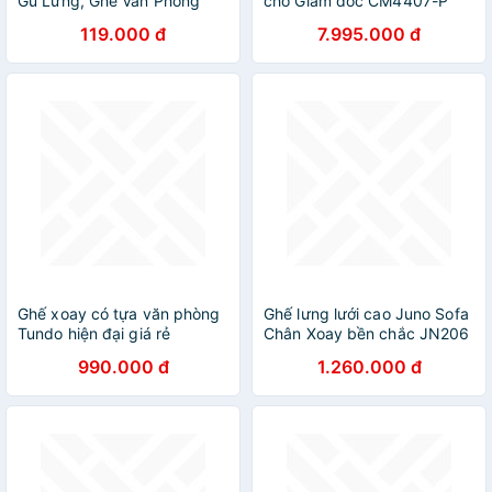
Gù Lưng, Ghế Văn Phòng
cho Giám đốc CM4407-P
Giúp Điều Chỉnh Tư Thế Ngồi
Nội thất Capta Ghế Lãnh
119.000 đ
7.995.000 đ
Phù Hợp Trẻ Em, Sinh Viên,
đạo da PVC cao cấp chân
Người Làm Văn Phòng - Giao
xoay tay nhôm Office Chair
màu ngẫu nhiên
Ghế xoay có tựa văn phòng
Ghế lưng lưới cao Juno Sofa
Tundo hiện đại giá rẻ
Chân Xoay bền chắc JN206
990.000 đ
1.260.000 đ