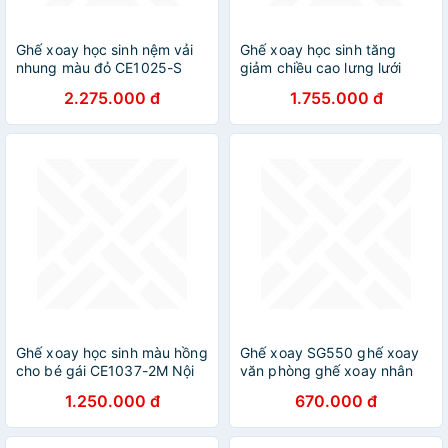
Ghế xoay học sinh nệm vải
Ghế xoay học sinh tăng
nhung màu đỏ CE1025-S
giảm chiều cao lưng lưới
Nội thất Capta Ghế ngồi học
nệm vải màu xám CE1004-M
2.275.000 đ
1.755.000 đ
bài tại nhà nệm vải nhung
Nội thất Capta Ghế ngồi học
màu đỏ khung lung nhựa PP
bài đúng tư thế cho trẻ
màu đen chân xoay sắt sơn
Study Chairs For Children
tĩnh điện màu đen
Ghế xoay học sinh màu hồng
Ghế xoay SG550 ghế xoay
cho bé gái CE1037-2M Nội
văn phòng ghế xoay nhân
thất Capta Ghế học bài
viên
1.250.000 đ
670.000 đ
khung nhựa trắng tay gấp
gọn lưng lưới nệm vải nâng
hạ chiều cao hcm