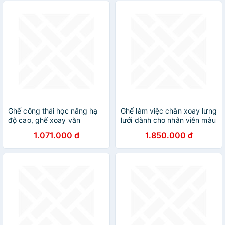
Ghế công thái học nâng hạ
Ghế làm việc chân xoay lưng
độ cao, ghế xoay văn
lưới dành cho nhân viên màu
phòng, ghế làm việc công
đen CE4279-M office
1.071.000 đ
1.850.000 đ
sở, New Beginning ECE588
morden chair / Ghế học bài
nhỏ gọn dành cho học sinh
cấp 2 , cấp 3 HCM cao cấp
phong cách hiện đại