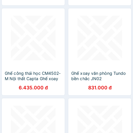
HCM
HCM AAC2-P
Ghế công thái học CM4502-
Ghế xoay văn phòng Tundo
M Nội thất Capta Ghế xoay
bền chắc JN02
văn phòng dành cho Giám
6.435.000 đ
831.000 đ
đốc lưng và nệm lưới khung
nhựa tay nhựa bọc da PU