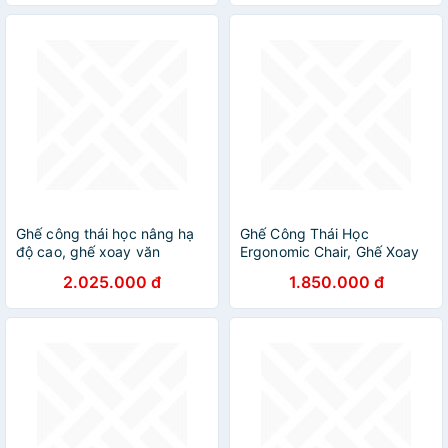
điều chỉnh độ cao da PU
màu xám khung và chân
thép sơn tĩnh điện màu vàng
bóng
Ghế công thái học nâng hạ
Ghế Công Thái Học
độ cao, ghế xoay văn
Ergonomic Chair, Ghế Xoay
phòng, ghế làm việc công
Văn Phòng Có Thể Điều
2.025.000 đ
1.850.000 đ
sở, nội thất công sở việt,
Chỉnh Tư Thế Ngồi, Ghế
newbeginning
Ngồi Làm Việc Bảo Hành 2
Năm