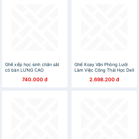
Ghế xếp học sinh chân sắt
Ghế Xoay Văn Phòng Lưới
có bàn LƯNG CAO
Làm Việc Công Thái Học Deli
- Tay Gập Thông Minh, Có
740.000 đ
2.698.200 đ
Chỉnh Lưng, Lưới Thoáng
Khí, Chân Xoay Tiện Ích,
Đệm Ghế Êm Aí, Nhiều Màu -
Phù Hợp Học Sinh, Văn
Phòng, Game Thủ, Gaming -
Hàng chính hãng