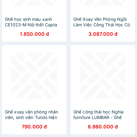
Ghế học sinh màu xanh
Ghế Xoay Văn Phòng Ngồi
CE1023-M Nội thất Capta
Làm Việc Công Thái Học Có
Ghế lưới nệm vải tay tựa chữ
Tựa Đầu Deli - Tay Gập
1.850.000 đ
3.087.000 đ
T chắc chắn chân nhựa
Thông Minh, Có Ngả Lưng,
xoay màu trắng bền đẹp
Lưới Thoáng Khí, Chân Xoay
Tiện Ích, Đệm Ghế Êm Aí -
Phù Hợp Học Sinh, Văn
Phòng, Game Thủ, Gaming -
Hàng Chính Hãng
Ghế xoay văn phòng nhân
Ghế công thái học Nghia
viên, sinh viên Tundo hiện
furniture LUMBAR - Ghế
đại giá rẻ
xoay văn phòng làm việc
790.000 đ
6.980.000 đ
nhiều tính năng khủng