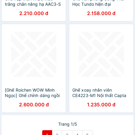
trắng chân nâng hạ AAC3-S
Học Tundo hiện đại
Nội thất Capta Ghế học bài
2.210.000 đ
2.158.000 đ
tại nhà thân nhựa PP màu
trắng chân xoay nâng hạ có
lưng tựa thấp AAC tại HCM
[Ghế Roichen WOW Minh
Ghế xoay nhân viên
Ngọc] Ghế chỉnh dáng ngồi
CE4223-M1 Nội thất Capta
đúng có chân xoay Roichen
Lưng trung lưới màu đen
2.600.000 đ
1.235.000 đ
- WOW Hàn Quốc. Ghế xám
hiện đại chân nhựa xoay
chân đen
nâng hạ hcm
Trang 1/5