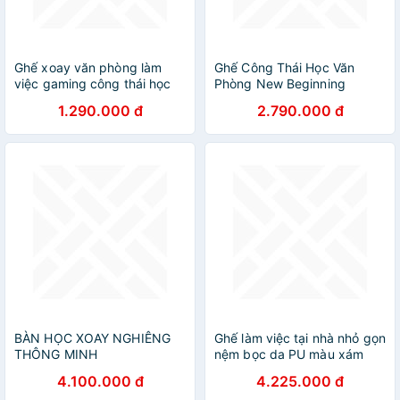
Ghế xoay văn phòng làm
Ghế Công Thái Học Văn
việc gaming công thái học
Phòng New Beginning
ergonomic có ngả lưng -
NB905 – Ghế Xoay Lưng
1.290.000 đ
2.790.000 đ
N418B
Lưới, Kèm Tựa Đầu, Tay Đa
Năng
BÀN HỌC XOAY NGHIÊNG
Ghế làm việc tại nhà nhỏ gọn
THÔNG MINH
nệm bọc da PU màu xám
MAH26032401
CE1027-P Nội thất Capta
4.100.000 đ
4.225.000 đ
Ghế xoay học sinh học bài