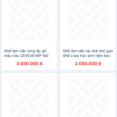
Ghế làm việc lưng ốp gỗ
Ghế làm việc tại nhà nhỏ gọn
màu nâu CE4539-WP Nội
Ghế xoay học sinh nệm bọc
thất Capta Ghế nữ làm việc
simili phong cách bắc Âu
3.050.000 đ
2.050.000 đ
Ghế học bài học sinh trung
CE1008-P CAPTA Morden
học nệm PT giả da chân
Office Chair
xoay