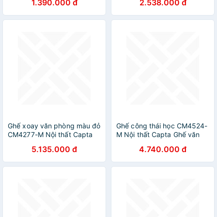
1.390.000 đ
2.538.000 đ
Ghế xoay văn phòng màu đỏ
Ghế công thái học CM4524-
CM4277-M Nội thất Capta
M Nội thất Capta Ghế văn
Ghế Giám đốc lưng lưới bảo
phòng lưng lưới bảo vệ cột
5.135.000 đ
4.740.000 đ
vệ cột sống có tay tựa chữ
sống ngả lưng ngủ trưa cao
T điều chỉnh
cấp Luxury office chair hcm