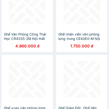
Ghế Văn Phòng Công Thái
Ghế nhân viên văn phòng
Học CR4335-2M Nội thất
lưng trung CE4260-M Nội
CAPTA Ghế Công thái học
thất Capta
4.860.000 đ
1.750.000 đ
Ergonomic Cao cấp lưng lưới
nệm lưới xám có giá đỡ cột
sống tựa đầu lưng tay điều
chỉnh được ngả lưng nâng
hạ chân ghế thép mạ
chrome hcm
Ghế xoay văn phòng lưng
Ghế Giám Đốc, Ghế Văn