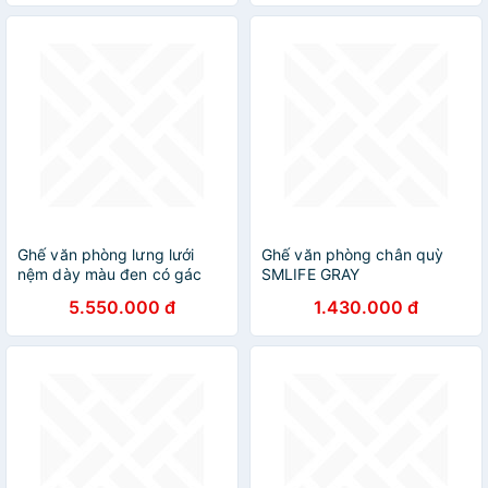
Khí, Chân Xoay Tiện Ích,
Đệm Ghế Êm Aí, Nhiều Màu -
Phù Hợp Học Sinh, Văn
Phòng, Game Thủ, Gaming -
Hàng chính hãng
Ghế văn phòng lưng lưới
Ghế văn phòng chân quỳ
nệm dày màu đen có gác
SMLIFE GRAY
chân dòng ghế cao cấp
5.550.000 đ
1.430.000 đ
nhập khẩu CR4301-M Nội
thất Capta