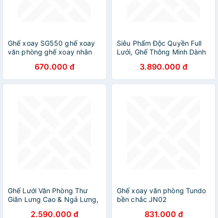
Ghế xoay SG550 ghế xoay
Siêu Phẩm Độc Quyền Full
văn phòng ghế xoay nhân
Lưới, Ghế Thông Minh Dành
viên
cho Sếp, Ghế Giám Đốc, Ghế
670.000 đ
3.890.000 đ
Văn Phòng AZP FURNITURE
Ergonomic AZP-9939-DEN -
Tây Nâng Hạ
Ghế Lưới Văn Phòng Thư
Ghế xoay văn phòng Tundo
Giãn Lưng Cao & Ngả Lưng,
bền chắc JN02
Gác Tay Nâng Hạ Thông
2.590.000 đ
831.000 đ
Minh, Chân Nhôm Hơp Kim