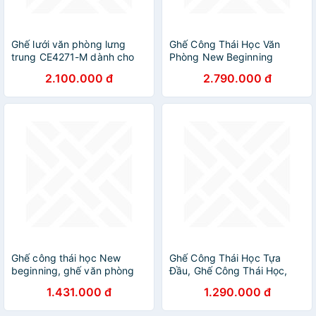
Ghế lưới văn phòng lưng
Ghế Công Thái Học Văn
trung CE4271-M dành cho
Phòng New Beginning
nhân viên Nội thất Capta
NB905 – Ghế Xoay Lưng
2.100.000 đ
2.790.000 đ
Lưới, Kèm Tựa Đầu, Tay Đa
Năng
Ghế công thái học New
Ghế Công Thái Học Tựa
beginning, ghế văn phòng
Đầu, Ghế Công Thái Học,
lưới công thái học tốt nhất
Ghế Văn Phòng Thiết Kế Trẻ
1.431.000 đ
1.290.000 đ
có tựa đầu NB819
Trung Hiện Đại. Mesh
Ergonomic Executive office