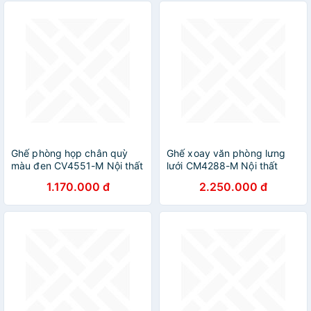
chairs with headrest. Ghế
lưới văn phòng điều hành
Ergonomic với tựa đầu
Ghế phòng họp chân quỳ
Ghế xoay văn phòng lưng
màu đen CV4551-M Nội thất
lưới CM4288-M Nội thất
Capta Ghế văn phòng làm
Capta Ghế ngồi làm việc
1.170.000 đ
2.250.000 đ
việc tại nhà chân cố định
lưng lưới nệm vải màu đen
lưng lưới nệm vải lưới màu
có tựa đầu tay nhựa office
đen office chair hcm
chair