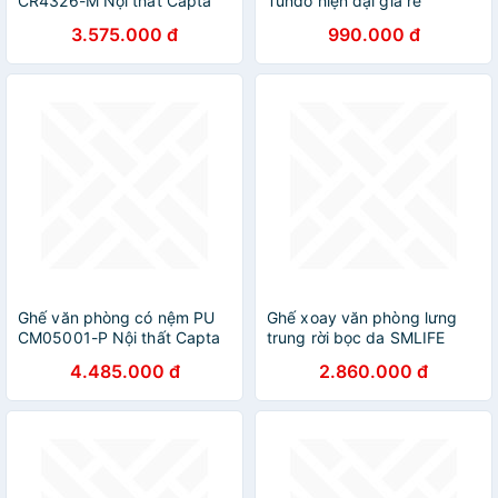
CR4326-M Nội thất Capta
Tundo hiện đại giá rẻ
Ghế xoay văn phòng lưng
3.575.000 đ
990.000 đ
lưới nệm vải khung nhựa
màu đen chân xoay thép mạ
chrome ngả nằm
Ghế văn phòng có nệm PU
Ghế xoay văn phòng lưng
CM05001-P Nội thất Capta
trung rời bọc da SMLIFE
Melville
4.485.000 đ
2.860.000 đ