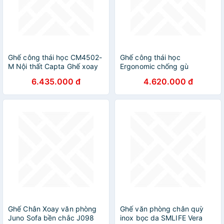
Ghế công thái học CM4502-
Ghế công thái học
M Nội thất Capta Ghế xoay
Ergonomic chống gù
văn phòng dành cho Giám
CR4335-M Nội thất Capta
6.435.000 đ
4.620.000 đ
đốc lưng và nệm lưới khung
Ghế văn phòng công thái
nhựa tay nhựa bọc da PU
học lưng lưới nệm lưới đen
có gác chân giá đỡ cột sống
tựa đầu lưng ghế nệm ghế
tay điều chỉnh được chân
ghế thép mạ chrome hcm
Ghế Chân Xoay văn phòng
Ghế văn phòng chân quỳ
Juno Sofa bền chắc J098
inox bọc da SMLIFE Vera