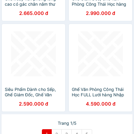
cao có gác chân nằm thư
Phòng Công Thái Học hàng
giãn CM4274-M Nội thất
Nhập Khẩu Mã Hàng: AZP-
2.665.000 đ
2.990.000 đ
Capta Ghế trưởng phòng
9982
lưng lưới nệm vải màu đen
khung nhựa PP màu trắng
chân thép mạ chrome có
bánh xe
Siêu Phẩm Dành cho Sếp,
Ghế Văn Phòng Công Thái
Ghế Giám Đốc, Ghế Văn
Học FULL Lưới hàng Nhập
Phòng AZP FURNITURE
Khẩu với thiết kế Ergonomic
2.590.000 đ
4.590.000 đ
Ergonomic AZP-9933
Tốt cho Lưng, Siêu Phẩm
bán chạy nhất thị trường
2022 AZP-ATUM
Trang 1/5