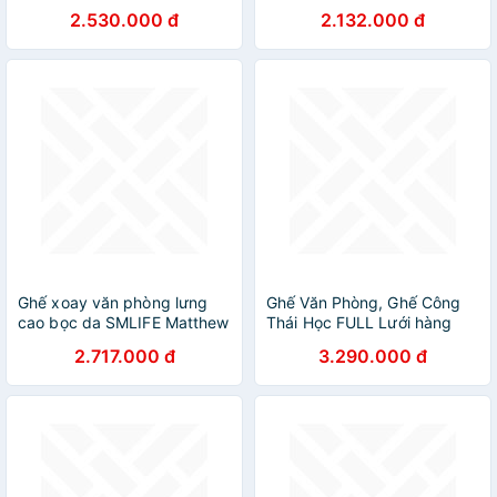
2.530.000 đ
2.132.000 đ
Ghế xoay văn phòng lưng
Ghế Văn Phòng, Ghế Công
cao bọc da SMLIFE Matthew
Thái Học FULL Lưới hàng
Nhập Khẩu với thiết kế
2.717.000 đ
3.290.000 đ
Ergonomic Tốt cho Lưng,
Siêu Phẩm bán chạy nhất thị
trường 2022 AZP-9828