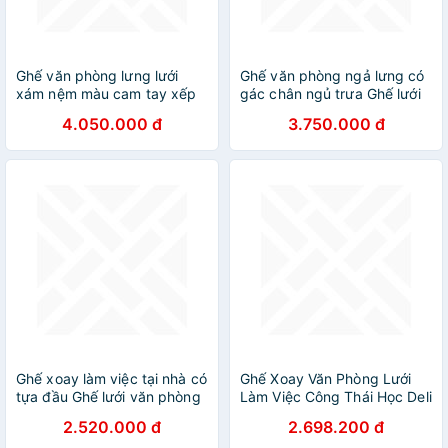
Ghế văn phòng lưng lưới
Ghế văn phòng ngả lưng có
xám nệm màu cam tay xếp
gác chân ngủ trưa Ghế lưới
gọn nhập khẩu cao cấp
trưởng phòng cao cấp
4.050.000 đ
3.750.000 đ
CM4507-M
CR4323-M
Ghế xoay làm việc tại nhà có
Ghế Xoay Văn Phòng Lưới
tựa đầu Ghế lưới văn phòng
Làm Việc Công Thái Học Deli
tay tựa nhựa chữ T hiện đại
- Tay Gập Thông Minh, Có
2.520.000 đ
2.698.200 đ
CM4513-M
Chỉnh Lưng, Lưới Thoáng