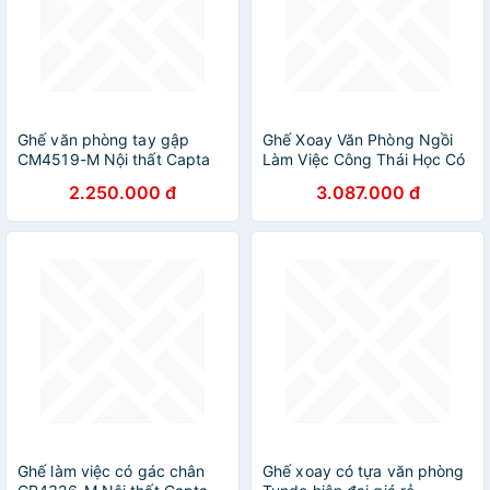
Ghế văn phòng tay gập
Ghế Xoay Văn Phòng Ngồi
CM4519-M Nội thất Capta
Làm Việc Công Thái Học Có
Ghế làm việc lưng lưới nệm
Tựa Đầu Deli - Tay Gập
2.250.000 đ
3.087.000 đ
vải chân xoay thép mạ
Thông Minh, Có Ngả Lưng,
chrome có xám và đen
Lưới Thoáng Khí, Chân Xoay
office chair hcm
Tiện Ích, Đệm Ghế Êm Aí -
Phù Hợp Học Sinh, Văn
Phòng, Game Thủ, Gaming -
Hàng Chính Hãng
Ghế làm việc có gác chân
Ghế xoay có tựa văn phòng