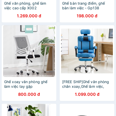
Ghế văn phòng, ghế làm
Ghế bàn trang điểm, ghế
việc cao cấp X002
bàn làm việc - Gp138
1.269.000 đ
198.000 đ
Ghế xoay văn phòng ghế
[FREE SHIP]Ghế văn phòng
làm việc tay gập
chân xoay,Ghế làm việc,
Ghế văn phòng, làm việc,
800.000 đ
1.099.000 đ
tựa lưng, gác chân cao cấp.