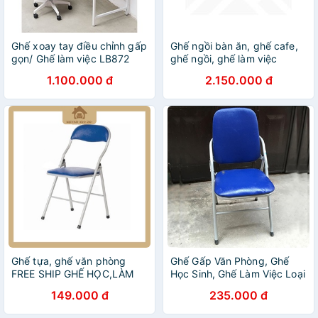
Ghế xoay tay điều chỉnh gấp
Ghế ngồi bàn ăn, ghế cafe,
gọn/ Ghế làm việc LB872
ghế ngồi, ghế làm việc
sapoo chair 03
1.100.000 đ
2.150.000 đ
Ghế tựa, ghế văn phòng
Ghế Gấp Văn Phòng, Ghế
FREE SHIP GHẾ HỌC,LÀM
Học Sinh, Ghế Làm Việc Loại
VIỆC xếp gọn
Đệm To
149.000 đ
235.000 đ