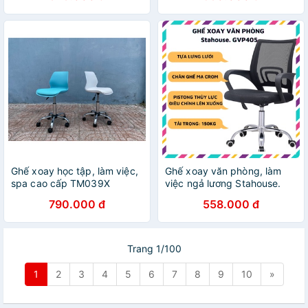
Ghế xoay học tập, làm việc,
Ghế xoay văn phòng, làm
spa cao cấp TM039X
việc ngả lương Stahouse.
GVP405
790.000 đ
558.000 đ
Trang 1/100
1
2
3
4
5
6
7
8
9
10
»