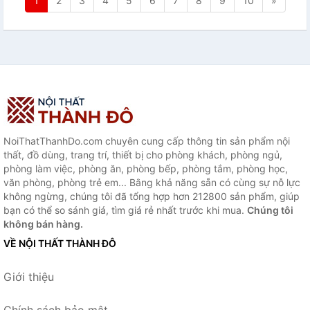
1
2
3
4
5
6
7
8
9
10
»
NoiThatThanhDo.com chuyên cung cấp thông tin sản phẩm nội
thất, đồ dùng, trang trí, thiết bị cho phòng khách, phòng ngủ,
phòng làm việc, phòng ăn, phòng bếp, phòng tắm, phòng học,
văn phòng, phòng trẻ em... Bằng khả năng sẵn có cùng sự nỗ lực
không ngừng, chúng tôi đã tổng hợp hơn 212800 sản phẩm, giúp
bạn có thể so sánh giá, tìm giá rẻ nhất trước khi mua.
Chúng tôi
không bán hàng.
VỀ NỘI THẤT THÀNH ĐÔ
Giới thiệu