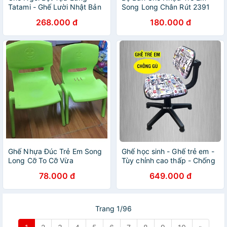
Tatami - Ghế Lười Nhật Bản
Song Long Chân Rút 2391
Mẫu Con Sâu
268.000 đ
180.000 đ
Ghế Nhựa Đúc Trẻ Em Song
Ghế học sinh - Ghế trẻ em -
Long Cỡ To Cỡ Vừa
Tùy chỉnh cao thấp - Chống
gù lưng hiệu quả
78.000 đ
649.000 đ
Trang 1/96