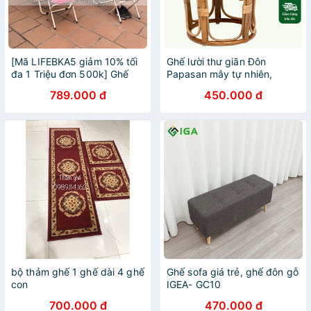
[Mã LIFEBKA5 giảm 10% tối
Ghế lười thư giãn Đôn
đa 1 Triệu đơn 500k] Ghế
Papasan mây tự nhiên,
Tựa Lưng Hình Vỏ Sò Kèm
decor ban công nằm thư
789.000 đ
450.000 đ
Ghế Nhỏ Để Chân Ngồi Thư
giãn đọc sách, trang trí
Giãn, Đọc Sách
phòng khách / HealHomes
bộ thảm ghế 1 ghế dài 4 ghế
Ghế sofa giá trẻ, ghế đôn gỗ
con
IGEA- GC10
700.000 đ
470.000 đ