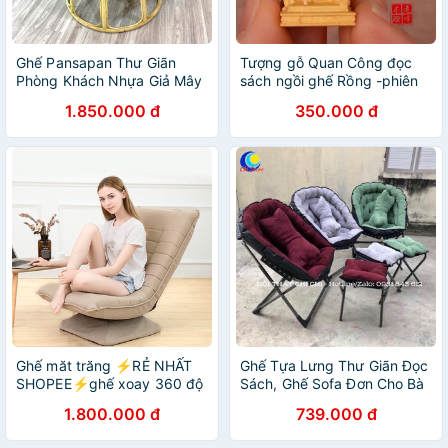
Ghế Pansapan Thư Giãn
Tượng gỗ Quan Công đọc
Phòng Khách Nhựa Giả Mây
sách ngồi ghế Rồng -phiên
Cao Cấp, Ghế Đọc Sách Tựa
bản siêu mini cực hiếm.
1.850.000 đ
350.000 đ
Sang Chảnh
Ghế măt trăng ⚡RẺ NHẤT
Ghế Tựa Lưng Thư Giãn Đọc
SHOPEE⚡ghế xoay 360 độ
Sách, Ghế Sofa Đơn Cho Bà
thư giãn , đọc sách , xem
Bầu Vỏ Tháo Ra Giặt Được
1.800.000 đ
739.000 đ
phim , chống mỏi lưng
Kèm Gối Và Ghế Gác Chân