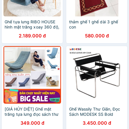
Ghế tựa lưng RIBO HOUSE
thảm ghế 1 ghế dài 3 ghế
hình mặt trăng xoay 360 độ,
con
ghế thư giãn đọc sách trang
2.189.000 đ
580.000 đ
trí phòng ngủ phòng khách
cafe RIBO189
[GIÁ HỦY DIỆT] Ghế mặt
Ghế Wassily Thư Giãn, Đọc
trăng tựa lưng đọc sách thư
Sách MODESK SS Bold
giãn xoay 360 độ điều chỉnh
Leather Arm Chair Khung
349.000 đ
3.450.000 đ
tư thế xem tivi, nội thất, ghế
Inox 304 Vải Simili [phòng