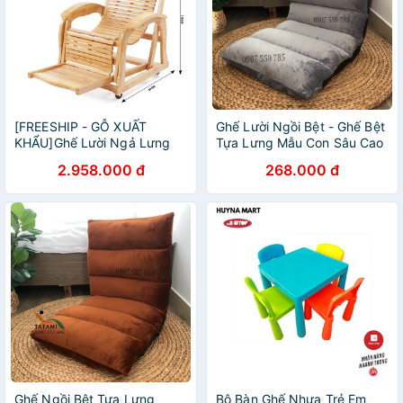
[FREESHIP - GỖ XUẤT
Ghế Lười Ngồi Bệt - Ghế Bệt
KHẨU]Ghế Lười Ngả Lưng
Tựa Lưng Mẫu Con Sâu Cao
Gỗ Sồi Nga Ghế Thư Giãn
Cấp
2.958.000 đ
268.000 đ
Đọc Sáng Ngồi Ngoài Hiên
Ghế Ngồi Bệt Tựa Lưng
Bộ Bàn Ghế Nhựa Trẻ Em