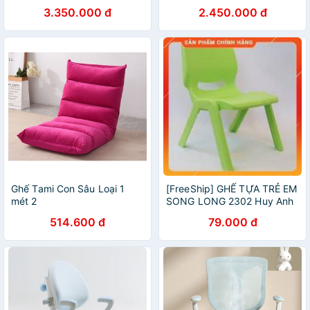
GomiMall
3.350.000 đ
2.450.000 đ
Ghế Tami Con Sâu Loại 1
[FreeShip] GHẾ TỰA TRẺ EM
mét 2
SONG LONG 2302 Huy Anh
514.600 đ
79.000 đ