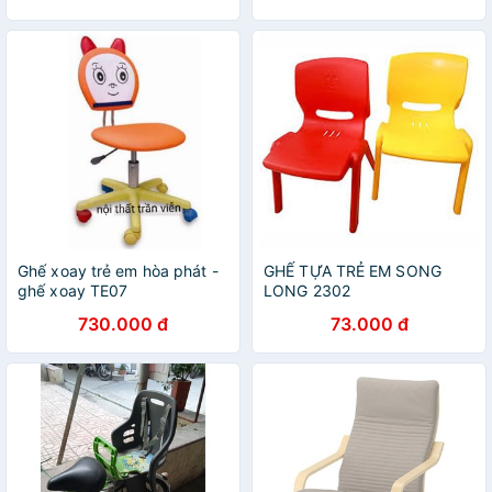
Ghế xoay trẻ em hòa phát -
GHẾ TỰA TRẺ EM SONG
ghế xoay TE07
LONG 2302
730.000 đ
73.000 đ