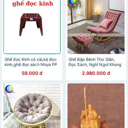
Ghế đọc Kinh có cài,kệ đọc
Ghế Bập Bênh Thư Giãn,
kinh,ghế đọc sách Nhựa PP
Đọc Sách, Nghỉ Ngơi Khung
100% nguyên chất hàng
Gỗ Thịt
59.000 đ
2.980.000 đ
song long chính hãng màu
nâu cao cấp