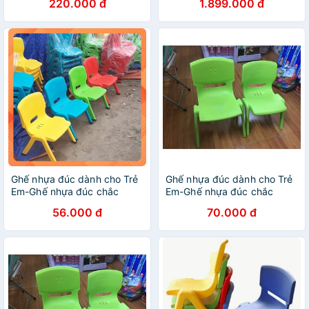
220.000 đ
1.899.000 đ
đọc sách nằm nghỉ trưa đa
năng RIBO190
Ghế nhựa đúc dành cho Trẻ
Ghế nhựa đúc dành cho Trẻ
Em-Ghế nhựa đúc chắc
Em-Ghế nhựa đúc chắc
chắn
chắn
56.000 đ
70.000 đ