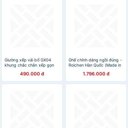
Nam & Nữ, Combo Nam &
Trẻ em, Combo Nữ & Trẻ
Em)
Giường xếp vải bố GX04
Ghế chỉnh dáng ngồi đúng -
khung chắc chắn xếp gọn
Roichen Hàn Quốc (Made in
Korea). Dùng cho Nam, Nữ,
490.000 đ
1.796.000 đ
Trẻ em. Hàng chính hãng