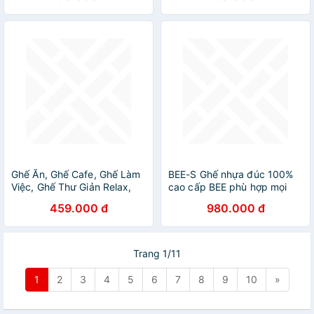
Lưu
Lưu
Ghế Ăn, Ghế Cafe, Ghế Làm
BEE-S Ghế nhựa đúc 100%
Việc, Ghế Thư Giản Relax,
cao cấp BEE phù hợp mọi
AZP-DSW-NEM-NEW - Dòng
phong cách như ghế ăn ghế
459.000 đ
980.000 đ
Đương Đại, Phân Khúc Trung
cafe ghế tiếp khách
Lưu
Trang 1/11
1
2
3
4
5
6
7
8
9
10
»