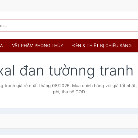
ỬA
VẬT PHẨM PHONG THỦY
ĐÈN & THIẾT BỊ CHIẾU SÁNG
xal đan tườnng tranh
g tranh giá rẻ nhất tháng 08/2026. Mua chính hãng với giá tốt nhất,
phí, thu hộ COD