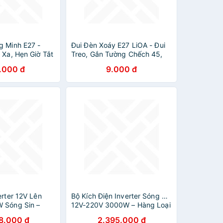
g Minh E27 -
Đui Đèn Xoáy E27 LiOA - Đui
 Xa, Hẹn Giờ Tắt
Treo, Gắn Tường Chếch 45,
ote điều khiển
90 độ
.000 đ
9.000 đ
erter 12V Lên
Bộ Kích Điện Inverter Sóng Sin
 Sóng Sin –
12V-220V 3000W – Hàng Loại
Cấp Siêu Bền ,
Xịn Cao Cấp , Siêu Bền, đèn
8.000 đ
2.395.000 đ
trang trí