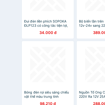
Đui đèn liền phích SOPOKA
Bộ biến tần trên 
ĐLP123 có công tắc tiện lợi,
12v-24v sang 2
an toàn
cho các thiết b
34.000 đ
389.0
Bóng đèn rọi siêu sáng chiếu
Nguồn Tổ Ong C
vật thể màu trung tính
220V Ra 12V 25A
SuperVilighting cường độ
Dùng Đèn LED, 
98.210 đ
288.0
sáng cao đèn trang trí
Bơm