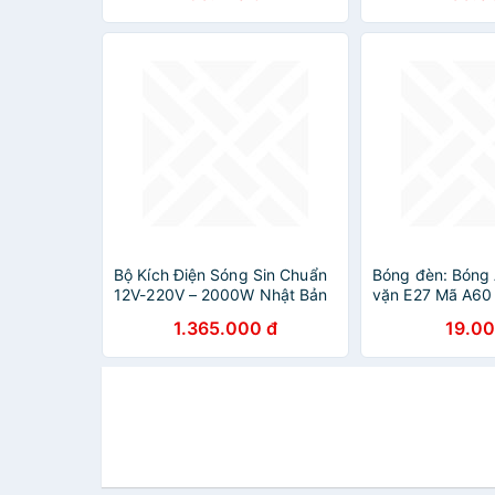
Bộ Kích Điện Sóng Sin Chuẩn
Bóng đèn: Bóng
12V-220V – 2000W Nhật Bản
vặn E27 Mã A60
Inverter , Loại Xịn, Siêu Bền,
chuyên dùng cho 
1.365.000 đ
19.00
ĐÈN TRANG TRÍ
ngoài trời, trong