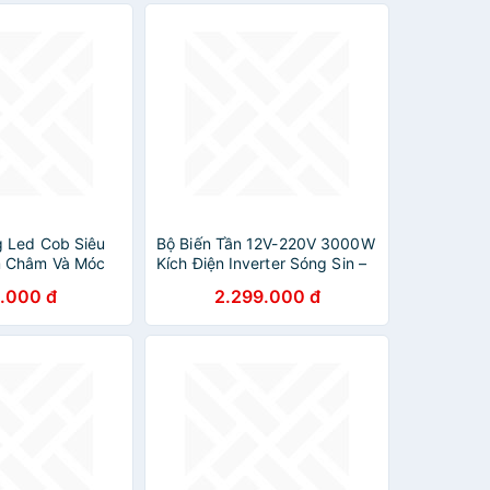
 Led Cob Siêu
Bộ Biến Tần 12V-220V 3000W
 Châm Và Móc
Kích Điện Inverter Sóng Sin –
i 8M Nguồn 220V
Hàng Loại Xịn Cao Cấp , Siêu
.000 đ
2.299.000 đ
Bền, đèn trang trí