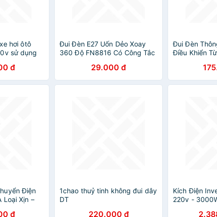
xe hơi ôtô
Đui Đèn E27 Uốn Dẻo Xoay
Đui Đèn Thôn
20v sử dụng
360 Độ FN8816 Có Công Tắc
Điều Khiển Từ
ị nguồn USB
Tiện Lợi
Đèn, Kèm Rem
00 đ
29.000 đ
175
từ xa
huyển Điện
1chao thuỷ tinh không đui dây
Kích Điện Inv
 Loại Xịn –
DT
220v - 3000W
Camera, Máy
Loại Xịn Cao 
00 đ
220.000 đ
2.38
đèn trang trí