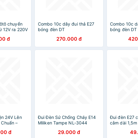
 ôtô chuyển
Combo 10c dây đui thả E27
Combo 10c dâ
ừ 12V ra 220V
bóng đèn DT
bóng đèn DT
00 đ
270.000 đ
420
iện 24V Lên
Đui Đèn Sứ Chống Cháy E14
Đui đèn E27 c
 Chuẩn –
Miliken Tampe NL-3044
cắm dài 1,5m
Cấp
000 đ
29.000 đ
49