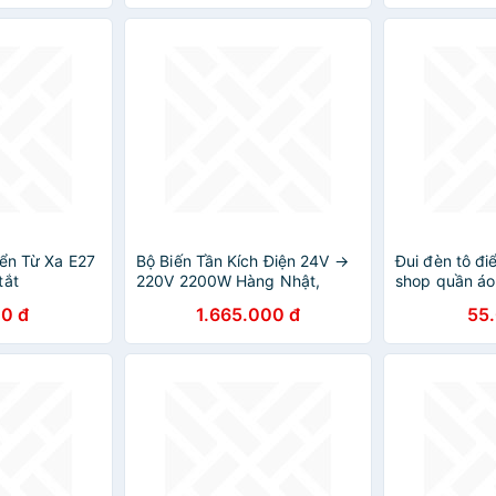
iển Từ Xa E27
Bộ Biến Tần Kích Điện 24V →
Đui đèn tô đ
tắt
220V 2200W Hàng Nhật,
shop quần áo
Sóng Sin Chuẩn, Full LED Cao
0 đ
1.665.000 đ
55
Cấp