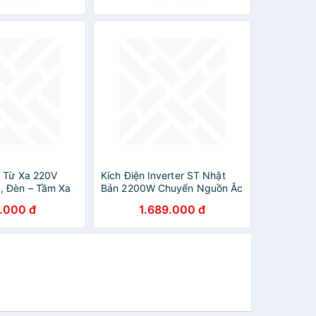
n Từ Xa 220V
Kích Điện Inverter ST Nhật
, Đèn – Tầm Xa
Bản 2200W Chuyển Nguồn Ắc
 Tải 40A 3000W
Quy 12V 24V Thành 220V Ổn
.000 đ
1.689.000 đ
Định, đèn trang trí