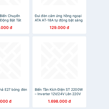
Biến Chuyển
Đui đèn cảm ứng hồng ngoại
 Động Bật Tắt
ATA AT-18A tự động bật sáng
hi có người
khi có người đi qua - Hàng
.000 đ
129.000 đ
chính hãng
thả E27 bóng đèn
Biến Tần Kích Điện ST 2200W
– Inverter 12V/24V Lên 220V
Công Suất Lớn, Bền Bỉ, ĐÈN
.000 đ
1.698.000 đ
TRANG TRÍ