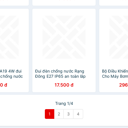
 A19 4W đui
Đui đèn chống nước Rạng
Bộ Điều Khiể
 chống nước
Đông E27 IP65 an toàn lắp
Cho Máy Bơm
trang trí
đặt ngoài trời sân vườn trang
1–5KM, Chịu
0 đ
17.500 đ
296
 nhà
trại - Hàng chính hãng
Loại Xịn
Trang 1/4
1
2
3
4