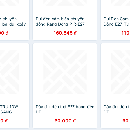
n chuyển
Đui đèn cảm biến chuyển
Đui Đèn Cảm 
loại đui xoáy
động Rạng Đông PIR-E27
Động E27, Tự
Thông Minh k
00 đ
160.545 đ
110
 TRỤ 10W
Dây đui đèn thả E27 bóng đèn
Dây đui đèn 
H SÁNG
DT
DT
0 đ
60.000 đ
60