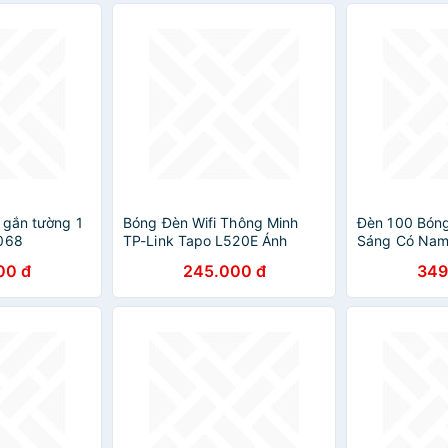
 gắn tường 1
Bóng Đèn Wifi Thông Minh
Đèn 100 Bóng
U068
TP-Link Tapo L520E Ánh
Sáng Có Nam
Sáng Trắng Điều Chỉnh Độ
Treo Dây Dà
00 đ
245.000 đ
349
Sáng - Hàng Chính Hãng