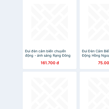
Đui đèn cảm biến chuyển
Đui Đèn Cảm Bi
động - ánh sáng Rạng Đông
Động Hồng Ngoại
Điều Chỉnh Ánh 
161.700 đ
75.00
Gian