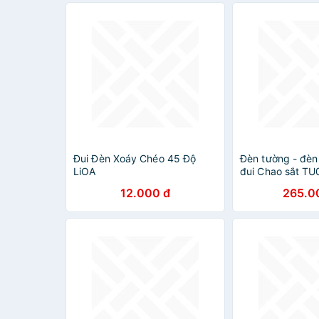
Đui Đèn Xoáy Chéo 45 Độ
Đèn tường - đèn
LiOA
đui Chao sắt T
12.000 đ
265.0