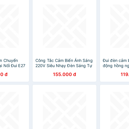
ến Chuyển
Công Tắc Cảm Biến Ánh Sáng
Đui đèn cảm 
 Nối Đui E27
220V Siêu Nhạy Đèn Sáng Tự
động hồng ngo
Sáng Và Thời
Động: - Hiệu Quả Cho Mọi
E27
0 đ
155.000 đ
119
Điều Kiện Ánh Sáng