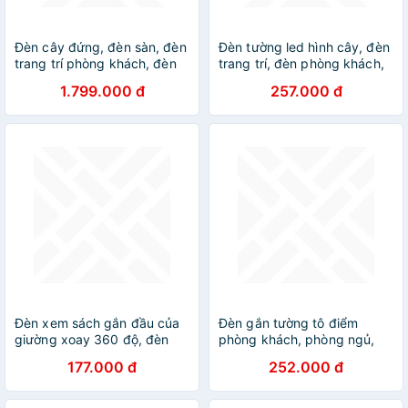
Đèn cây đứng, đèn sàn, đèn
Đèn tường led hình cây, đèn
trang trí phòng khách, đèn
trang trí, đèn phòng khách,
ngủ Markslojd Fredrikshamn,
đèn phòng ngủ, đường đi
1.799.000 đ
257.000 đ
màu đen, hàng chính hãng
cầu thang, ban công DT
Đèn xem sách gắn đầu của
Đèn gắn tường tô điểm
giường xoay 360 độ, đèn
phòng khách, phòng ngủ,
gắn tường, đèn decor, đèn
đèn trang trí, đèn tường,
177.000 đ
252.000 đ
rọi triệu tập ánh sáng
đèn decor các loại, các hình
DT