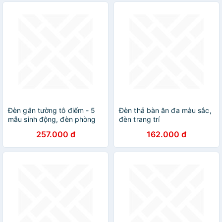
TRÍ NHÀ HÀNG KHÁCH SẠN
AZP-VNT6680 / VNT6682
phong cách đương đại,
hàng nhập khẩu AZP
Đèn gắn tường tô điểm - 5
Đèn thả bàn ăn đa màu sắc,
mẫu sinh động, đèn phòng
đèn trang trí
ngủ, đèn trang trí DT
257.000 đ
162.000 đ