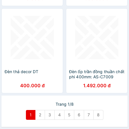
Đèn thả decor DT
Đèn ốp trần đồng thuần chất
phi 400mm: AS-C7009
khuyến mại bóng led; Đèn
400.000 đ
1.492.000 đ
trần sảnh, đèn cầu thang DT
Trang 1/8
1
2
3
4
5
6
7
8