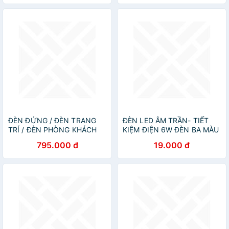
ĐÈN ĐỨNG / ĐÈN TRANG
ĐÈN LED ÂM TRẦN- TIẾT
TRÍ / ĐÈN PHÒNG KHÁCH
KIỆM ĐIỆN 6W ĐÈN BA MÀU
AZP-DC519 phong cách
795.000 đ
19.000 đ
đương đại, hàng nhập khẩu
AZP