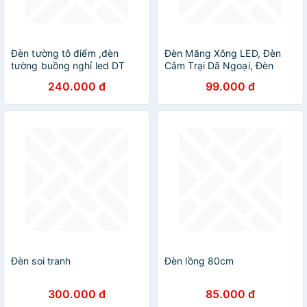
Đèn tường tô điểm ,đèn
Đèn Măng Xông LED, Đèn
tường buồng nghỉ led DT
Cắm Trại Dã Ngoại, Đèn
Treo Lều, Đèn Retro Phong
240.000 đ
99.000 đ
Cách Cổ Điển Pin Sạc Siêu
Sáng - Hàng Chính Hãng
Đèn soi tranh
Đèn lồng 80cm
300.000 đ
85.000 đ