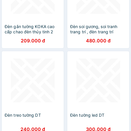
Đèn gắn tường KOKA cao
Đèn soi gương, soi tranh
cấp chao đèn thủy tinh 2
trang trí , đèn trang trí
lớp, thân đèn và đế kim loại
phòng H12
209.000 đ
480.000 đ
tĩnh điện
Đèn treo tường DT
Đèn tường led DT
240.000 đ
300.000 đ