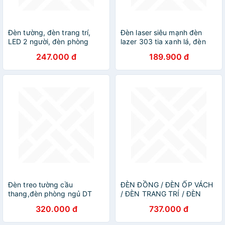
Đèn tường, đèn trang trí,
Đèn laser siêu mạnh đèn
LED 2 người, đèn phòng
lazer 303 tia xanh lá, đèn
khách, phòng nghỉ C6441
chiếu lazer dạy học
247.000 đ
189.900 đ
DT
Đèn treo tường cầu
ĐÈN ĐỒNG / ĐÈN ỐP VÁCH
thang,đèn phòng ngủ DT
/ ĐÈN TRANG TRÍ / ĐÈN
THẢ TRẦN / ĐÈN TREO
320.000 đ
737.000 đ
TƯỜNG PHÒNG KHÁCH /
PHÒNG NGỦ / ĐÈN TRANG