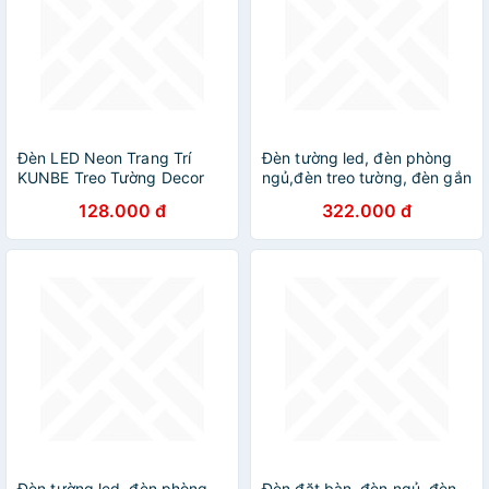
Đèn LED Neon Trang Trí
Đèn tường led, đèn phòng
KUNBE Treo Tường Decor
ngủ,đèn treo tường, đèn gắn
Phòng Làm Việc, Phòng
tường, đèn trang trí, đèn
128.000 đ
322.000 đ
Ngủ, Sự Kiện Đa Dạng Kiểu
decor, đèn DT
Dáng Màu Sắc
Đèn tường led, đèn phòng
Đèn đặt bàn, đèn ngủ, đèn