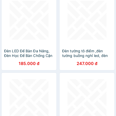
Đèn LED Để Bàn Đa Năng,
Đèn tường tô điểm ,đèn
Đèn Học Để Bàn Chống Cận
tường buồng nghỉ led, đèn
Cao Cấp Với 3 đèn，đèn
gắn tường, đèn trang trí,
185.000 đ
247.000 đ
học，đèn học chống cận
LED trang trí, đèn treo tường
phòng ngủ DT