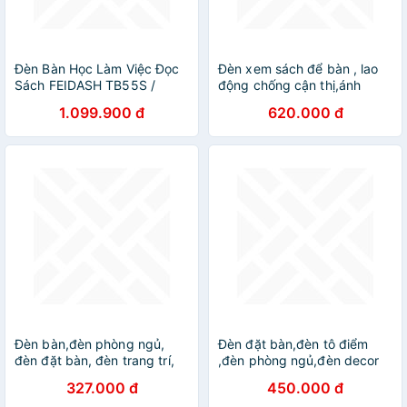
Đèn Bàn Học Làm Việc Đọc
Đèn xem sách để bàn , lao
Sách FEIDASH TB55S /
động chống cận thị,ánh
TB55SW Cho Ánh Sáng Tự
sáng thích hợp để học tập.
1.099.900 đ
620.000 đ
Nhiên Giúp Bảo Vệ Mắt,
DT
Chống Cận Thị - Tích Hợp
Sạc Không Dây Cho Điện
Thoại - Dễ Dàng Điều Chỉnh
Độ Sáng Phù Hợp Nhu Cầu
Sử Dụng - Có Chế Độ Hẹn
Giờ - Đèn Led RGB Chuyển
Màu Độc Đáo
Đèn bàn,đèn phòng ngủ,
Đèn đặt bàn,đèn tô điểm
đèn đặt bàn, đèn trang trí,
,đèn phòng ngủ,đèn decor
đèn decor - B090 DT
DT
327.000 đ
450.000 đ