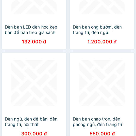
Đèn bàn LED đèn học kẹp
Đèn bàn ong bướm, đèn
bàn để bàn treo giá sách
trang trí, đèn ngủ
cảm ứng có 3 chế độ sáng
132.000 đ
1.200.000 đ
bảo vệ mắt tiết kiệm điện
chống ánh sáng xanh -
Hàng chính hãng
Đèn ngủ, đèn để bàn, đèn
Đèn bàn chao tròn, đèn
trang trí, nội thất
phòng ngủ, đèn trang trí
300.000 đ
550.000 đ