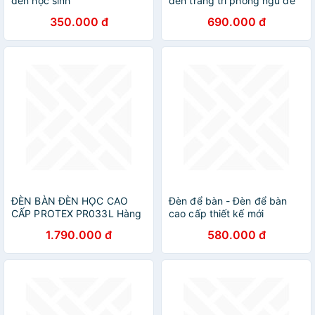
đèn học sinh
đèn trang trí phòng ngủ để
bàn pha lê cao cấp TPDB09
350.000 đ
690.000 đ
ĐÈN BÀN ĐÈN HỌC CAO
Đèn để bàn - Đèn để bàn
CẤP PROTEX PR033L Hàng
cao cấp thiết kế mới
chính hãng
TPDB05
1.790.000 đ
580.000 đ