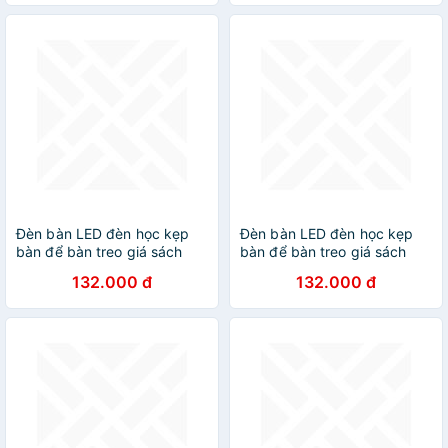
Đèn bàn LED đèn học kẹp
Đèn bàn LED đèn học kẹp
bàn để bàn treo giá sách
bàn để bàn treo giá sách
cảm ứng có 3 chế độ sáng
cảm ứng có 3 chế độ sáng
132.000 đ
132.000 đ
bảo vệ mắt tiết kiệm điện
bảo vệ mắt tiết kiệm điện
chống ánh sáng xanh -
chống ánh sáng xanh -
Hàng chính hãng
Hàng chính hãng