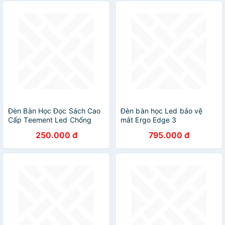
Led 5W
Đèn Bàn Học Đọc Sách Cao
Đèn bàn học Led bảo vệ
Cấp Teement Led Chống
mắt Ergo Edge 3
Cận 03 Chế Độ Ánh Sáng
DandiHome chống cận để
250.000 đ
795.000 đ
Vàng Bảo Vệ Mắt- Hàng
làm việc, đọc sách cao cấp
Chính Hãng
có thể kéo dài và gấp gọn