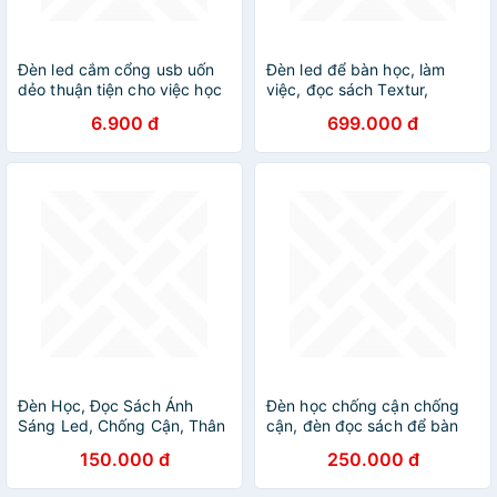
Đèn led cắm cổng usb uốn
Đèn led để bàn học, làm
dẻo thuận tiện cho việc học
việc, đọc sách Textur,
tập, đọc sách, làm việc ban
thương hiệu Markslojd, Thụy
6.900 đ
699.000 đ
đêm
Điển, bảo vệ mắt, trợ sáng
Đèn Học, Đọc Sách Ánh
Đèn học chống cận chống
Sáng Led, Chống Cận, Thân
cận, đèn đọc sách để bàn
Đèn Xoay Gập Linh Hoạt -
sạc pin 3 chế độ ánh sáng,
150.000 đ
250.000 đ
Hàng Nhập Khẩu Chính
màn hình LED hiện thị ngày -
Hãng KitAcoom Kèm Bóng
Hàng chính hãng