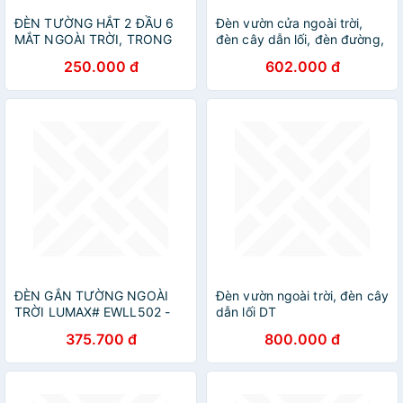
ĐÈN TƯỜNG HẮT 2 ĐẦU 6
Đèn vườn cửa ngoài trời,
MẮT NGOÀI TRỜI, TRONG
đèn cây dẫn lối, đèn đường,
NHÀ
đèn vườn, đèn ngoài trời DT
250.000 đ
602.000 đ
ĐÈN GẮN TƯỜNG NGOÀI
Đèn vườn ngoài trời, đèn cây
TRỜI LUMAX# EWLL502 -
dẫn lối DT
CÔNG SUẤT 10W - XX THÁI
375.700 đ
800.000 đ
LAN - MÀU 3000K