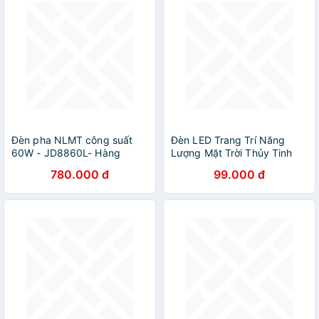
Đèn pha NLMT công suất
Đèn LED Trang Trí Năng
60W - JD8860L- Hàng
Lượng Mặt Trời Thủy Tinh
chính hãn
Siêu Sáng,Đèn Nháy Treo
780.000 đ
99.000 đ
Vườn Ban Công Chống Nước
-HÀNG LOẠI 1 - CHÍNH
HÃNG MINIIN