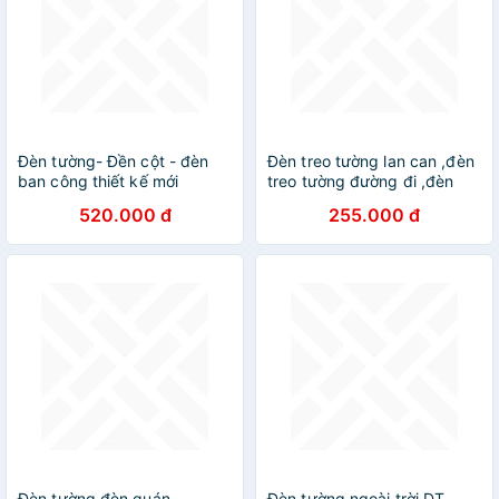
Đèn tường- Đền cột - đèn
Đèn treo tường lan can ,đèn
ban công thiết kế mới
treo tường đường đi ,đèn
DTBT01 biệt thự, lâu đài
treo tường trang trí DT
520.000 đ
255.000 đ
Đèn tường,đèn quán
Đèn tường ngoài trời DT