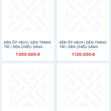
ĐÈN ỐP VÁCH / ĐÈN TRANG
ĐÈN ỐP VÁCH / ĐÈN TRANG
TRÍ / ĐÈN CHIẾU SÁNG
TRÍ / ĐÈN CHIẾU SÁNG
HÀNH LANG, CẦU THANG /
HÀNH LANG, CẦU THANG /
1.500.000 đ
1.120.000 đ
ĐÈN TREO TƯỜNG PHÒNG
ĐÈN TREO TƯỜNG PHÒNG
KHÁCH / PHÒNG NGỦ / ĐÈN
KHÁCH / PHÒNG NGỦ / ĐÈN
TRANG TRÍ NHÀ HÀNG
TRANG TRÍ NHÀ HÀNG
KHÁCH SẠN AZP-TD66
KHÁCH SẠN AZP-VC1286A
phong cách đương đại,
phong cách đương đại,
hàng nhập khẩu AZP
hàng nhập khẩu AZP