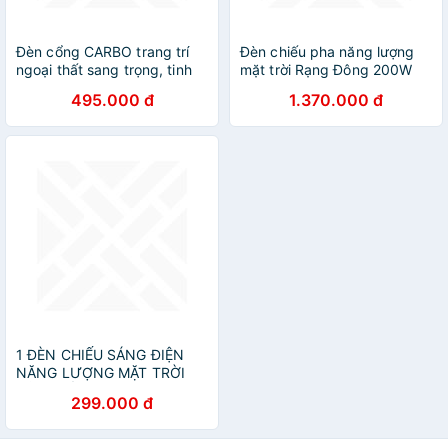
Đèn cổng CARBO trang trí
Đèn chiếu pha năng lượng
ngoại thất sang trọng, tinh
mặt trời Rạng Đông 200W
tế.
thế hệ mới Model:
495.000 đ
1.370.000 đ
CP03.SL.RAD 200W.V2
1 ĐÈN CHIẾU SÁNG ĐIỆN
NĂNG LƯỢNG MẶT TRỜI
CẢM BIẾN TỰ ĐỘNG BẬT
299.000 đ
TẮT ĐÈN ÁNH SÁNG HỒNG
NGOẠI THÔNG MINH