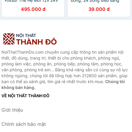
Foxsur Thế Hệ Mới 12V 24V
bóng, 24 bóng siêu sáng
– Tự Ngắt, Khử Sunfat, Phục
cổng cắm usb thích hợp làm
495.000 đ
39.000 đ
Hồi Ắc Quy Siêu Hiệu Quả ,
việc ban đêm, học tập, đọc
đèn ốp trần
sách siêu tiện dụng
NoiThatThanhDo.com chuyên cung cấp thông tin sản phẩm nội
thất, đồ dùng, trang trí, thiết bị cho phòng khách, phòng ngủ,
phòng làm việc, phòng ăn, phòng bếp, phòng tắm, phòng học,
văn phòng, phòng trẻ em... Bằng khả năng sẵn có cùng sự nỗ lực
không ngừng, chúng tôi đã tổng hợp hơn 212800 sản phẩm, giúp
bạn có thể so sánh giá, tìm giá rẻ nhất trước khi mua.
Chúng tôi
không bán hàng.
VỀ NỘI THẤT THÀNH ĐÔ
Giới thiệu
Chính sách bảo mật