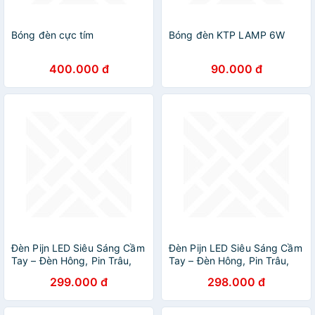
Bóng đèn cực tím
Bóng đèn KTP LAMP 6W
400.000 đ
90.000 đ
Đèn Pijn LED Siêu Sáng Cầm
Đèn Pijn LED Siêu Sáng Cầm
Tay – Đèn Hông, Pin Trâu,
Tay – Đèn Hông, Pin Trâu,
Chiếu Xa 500m, Siêu Bền,
Chiếu Xa 500m, Siêu Bền,
299.000 đ
298.000 đ
Dùng Cho Gia Đình & Dã
Dùng Cho Gia Đình & Dã
Ngoại, ĐÈN TRANG TRÍ
Ngoại, ĐÈN TRANG TRÍ