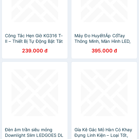
Công Tắc Hẹn Giờ KG316 T-
Máy Đo HuyếttÁp CổTay
II – Thiết Bị Tự Động Bật Tắt
Thông Minh, Màn Hình LED,
Đèn, Máy Bơm, Quạt Điện,
GiọngNói Tiếng Việt, Bản
239.000 đ
395.000 đ
Điều Hòa
Sạc Pin Tiện Lợi đèn pha led
ốp trần
Đèn âm trần siêu mỏng
Gía Kê Gác Mỏ Hàn Có Khay
Downlight Slim LEDGOES DL
Đựng Linh Kiện – Loại Tốt,