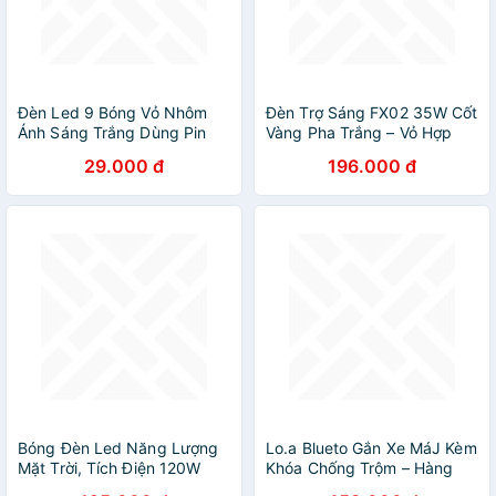
Đèn Led 9 Bóng Vỏ Nhôm
Đèn Trợ Sáng FX02 35W Cốt
Ánh Sáng Trắng Dùng Pin
Vàng Pha Trắng – Vỏ Hợp
Tiểu Aaa Tiện Dụng
Kim Bền Bỉ, Sáng Xa Mạnh
29.000 đ
196.000 đ
Mẽ
Bóng Đèn Led Năng Lượng
Lo.a Blueto Gắn Xe MáJ Kèm
Mặt Trời, Tích Điện 120W
Khóa Chống Trộm – Hàng
Siêu Sáng Sạc Pin Có 4 Chế
Cao Cấp, Âm Thanh Cực