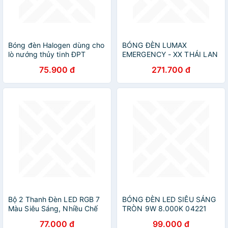
Bóng đèn Halogen dùng cho
BÓNG ĐÈN LUMAX
lò nướng thủy tinh ĐPT
EMERGENCY - XX THÁI LAN
1000W - 1200w
- PIN SẠC DỰ PHÒNG KHI
75.900 đ
271.700 đ
CÚP ĐIỆN
Bộ 2 Thanh Đèn LED RGB 7
BÓNG ĐÈN LED SIÊU SÁNG
Màu Siêu Sáng, Nhiều Chế
TRÒN 9W 8.000K 04221
Độ Chớp
AKKO STAR - HÀNG CHÍNH
77.000 đ
99.000 đ
HÃNG