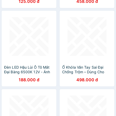
125.000 đ
458.000 đ
Độ.
Chất, ĐÈN ỐP TRẦN
Đèn LED Hậu Lùi Ô Tô Mắt
Ổ KhóIa Vân Tay Sai Đại
Đại Bàng 6500K 12V - Ánh
Chống Trộm – Dùng Cho
Sáng Trắng 6500K, Đẹp Và
Cổng Cửa Nhà, Bền Bỉ Ngoài
188.000 đ
498.000 đ
An Toàn
Trời, ĐÈN ỐP TRẦN