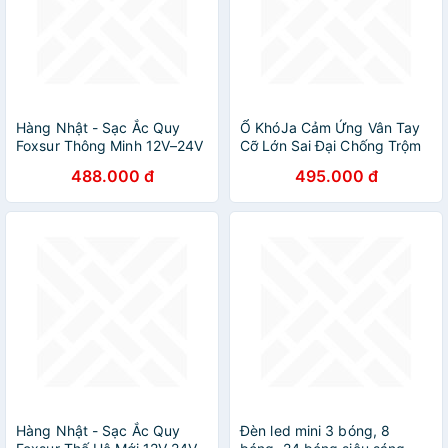
Hàng Nhật - Sạc Ắc Quy
Ổ KhóJa Cảm Ứng Vân Tay
Foxsur Thông Minh 12V–24V
Cỡ Lớn Sai Đại Chống Trộm
- 150Ah - Tự Ngắt, Khử
– Mở Khóa Nhanh, Bảo Mật
488.000 đ
495.000 đ
Sunfat, Phục Hồi Ắc Quy
Cao, Chống Trộm Hiệu Quả ,
Siêu Hiệu Quả , đèn ốp trần
ĐÈN ỐP TRẦN
Hàng Nhật - Sạc Ắc Quy
Đèn led mini 3 bóng, 8