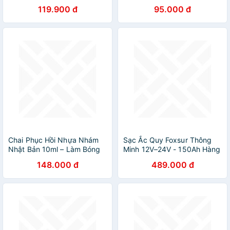
SLIM RD - Hàng chính hãng
Chịu Nhiệt Cao, Tiện Lợi Cho
119.900 đ
95.000 đ
Bảo hành 2 Năm, Lỗi 1 đổi 1
Thợ Hàn, đèn ốp trần
Chai Phục Hồi Nhựa Nhám
Sạc Ắc Quy Foxsur Thông
Nhật Bản 10ml – Làm Bóng
Minh 12V–24V - 150Ah Hàng
Nhựa Đen, Tẩy Trắng Bạc,
Nhật- Tự Ngắt, Khử Sunfat,
148.000 đ
489.000 đ
Tróc Cũ Phục Hồi Như Mới ,
Phục Hồi Ắc Quy Siêu Hiệu
đèn ốp trần
Quả , đèn ốp trần