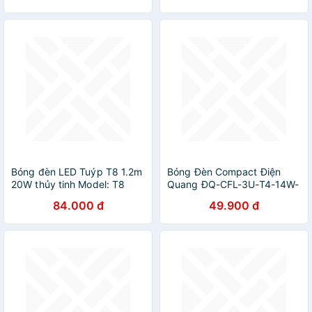
Bóng đèn LED Tuýp T8 1.2m
Bóng Đèn Compact Điện
20W thủy tinh Model: T8
Quang ĐQ-CFL-3U-T4-14W-
TT01 1200/20W
DL-E27 - Ánh Sáng Trắng
84.000 đ
49.900 đ