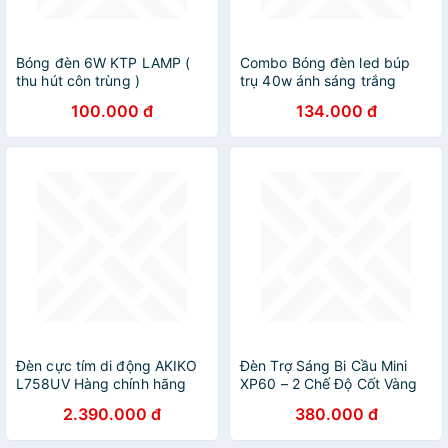
Bóng đèn 6W KTP LAMP (
Combo Bóng đèn led búp
thu hút côn trùng )
trụ 40w ánh sáng trắng
100.000 đ
134.000 đ
Đèn cực tím di động AKIKO
Đèn Trợ Sáng Bi Cầu Mini
L758UV Hàng chính hãng
XP60 – 2 Chế Độ Cốt Vàng
Pha Trắng, Siêu Sáng Chống
2.390.000 đ
380.000 đ
Nước Tuyệt Đối Chất Lượng
Cao , đèn ốp trần