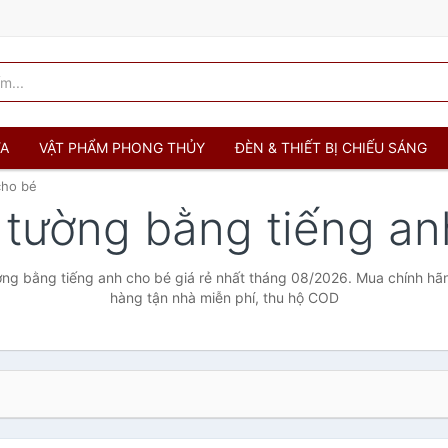
ỬA
VẬT PHẨM PHONG THỦY
ĐÈN & THIẾT BỊ CHIẾU SÁNG
cho bé
 tường bằng tiếng a
g bằng tiếng anh cho bé giá rẻ nhất tháng 08/2026. Mua chính hãng
hàng tận nhà miễn phí, thu hộ COD