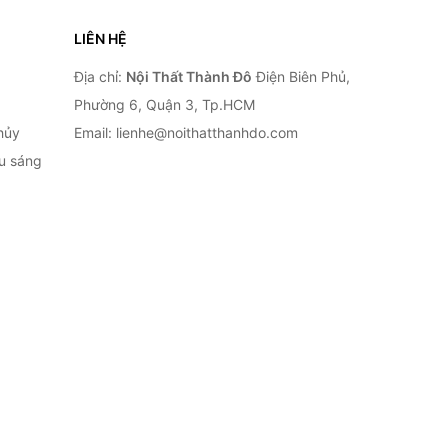
LIÊN HỆ
Địa chỉ:
Nội Thất Thành Đô
Điện Biên Phủ,
Phường 6, Quận 3, Tp.HCM
hủy
Email: lienhe@noithatthanhdo.com
ếu sáng