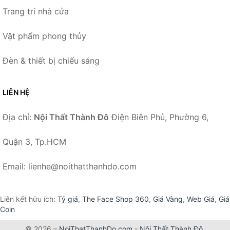
Trang trí nhà cửa
Vật phẩm phong thủy
Đèn & thiết bị chiếu sáng
LIÊN HỆ
Địa chỉ:
Nội Thất Thành Đô
Điện Biên Phủ, Phường 6,
Quận 3, Tp.HCM
Email: lienhe@noithatthanhdo.com
Liên kết hữu ích:
Tỷ giá
,
The Face Shop 360
,
Giá Vàng
,
Web Giá
,
Giá
Coin
© 2026 –
NoiThatThanhDo.com
-
Nội Thất Thành Đô
.