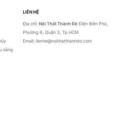
LIÊN HỆ
Địa chỉ:
Nội Thất Thành Đô
Điện Biên Phủ,
Phường 6, Quận 3, Tp.HCM
hủy
Email: lienhe@noithatthanhdo.com
ếu sáng