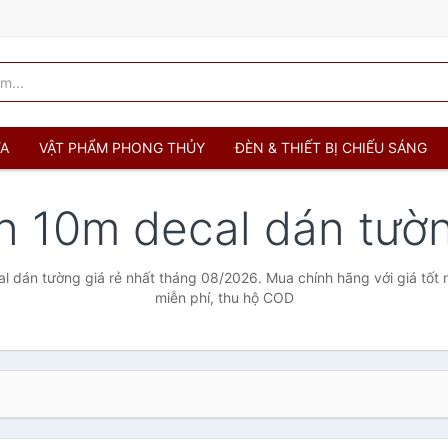
ỬA
VẬT PHẨM PHONG THỦY
ĐÈN & THIẾT BỊ CHIẾU SÁNG
n 10m decal dán tườ
 dán tường giá rẻ nhất tháng 08/2026. Mua chính hãng với giá tốt 
miễn phí, thu hộ COD