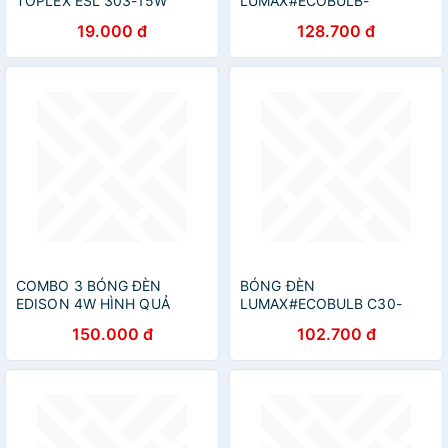
TOPLEX ESL 303-15W
LUMAX#ECOBULB-
1050LM/830/12W/E27/ECO
19.000 đ
128.700 đ
COMBO 3 BÓNG ĐÈN
BÓNG ĐÈN
EDISON 4W HÌNH QUẢ
LUMAX#ECOBULB C30-
NHÓT
3W/FB/E14/3000K
150.000 đ
102.700 đ