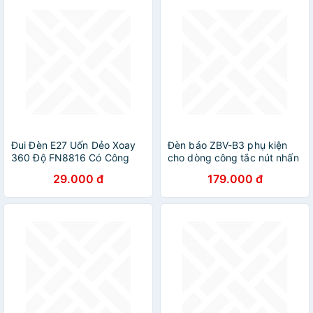
Đui Đèn E27 Uốn Dẻo Xoay
Đèn báo ZBV-B3 phụ kiện
360 Độ FN8816 Có Công
cho dòng công tắc nút nhấn
Tắc Tiện Lợi
XB5 XB4
29.000 đ
179.000 đ