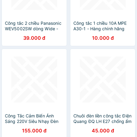
Công tắc 2 chiều Panasonic
Công tắc 1 chiều 10A MPE
WEV5002SW dòng Wide -
A30-1 - Hàng chính hãng
Hàng chính hãng
39.000 đ
10.000 đ
Công Tắc Cảm Biến Ánh
Chuôi đèn liền công tắc Điện
Sáng 220V Siêu Nhạy Đèn
Quang ĐQ LH E27 chống ẩm
Sáng Tự Động: - Hiệu Quả
- kèm phích cắm và dây dài
155.000 đ
45.000 đ
Cho Mọi Điều Kiện Ánh Sáng
3m/5m/10m