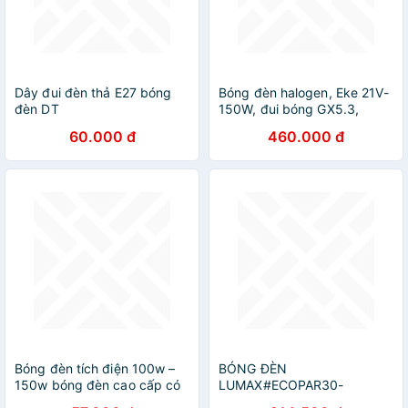
Dây đui đèn thả E27 bóng
Bóng đèn halogen, Eke 21V-
đèn DT
150W, đui bóng GX5.3,
bóng Ushio Nhật Bản
60.000 đ
460.000 đ
Bóng đèn tích điện 100w –
BÓNG ĐÈN
150w bóng đèn cao cấp có
LUMAX#ECOPAR30-
móc treo cổng sạc usb
640LM/9W