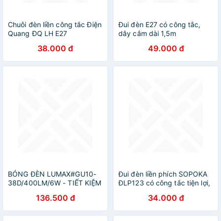
Chuôi đèn liền công tắc Điện
Đui đèn E27 có công tắc,
Quang ĐQ LH E27
dây cắm dài 1,5m
38.000 đ
49.000 đ
BÓNG ĐÈN LUMAX#GU10-
Đui đèn liền phích SOPOKA
38D/400LM/6W - TIẾT KIỆM
ĐLP123 có công tắc tiện lợi,
NĂNG LƯƠNG - CÔNG TẮC
an toàn
136.500 đ
34.000 đ
CHUYỂN ĐỔI MÀU LINH
HOẠT - XX THÁI LAN