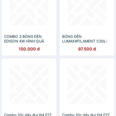
COMBO 3 BÓNG ĐÈN
BÓNG ĐÈN
EDISON 4W HÌNH QUẢ
LUMAX#FILAMENT C30L-
NHÓT
300LM/827/3W/E14
150.000 đ
97.500 đ
Combo 10c dây đui thả E27
Combo 10c dây đui thả E27