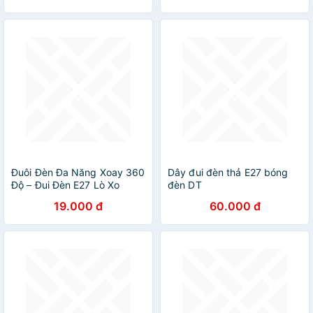
Đuôi Đèn Đa Năng Xoay 360
Dây đui đèn thả E27 bóng
Độ – Đui Đèn E27 Lò Xo
đèn DT
Phích Cắm Kèm Công Tắc-
19.000 đ
60.000 đ
Tiện Lợi và Linh Hoạt Trong
Mọi Không Gian - HÀNG
CHÍNH HÃNG MINIIN