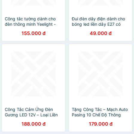
Công tắc tường dành cho
Đui đèn dây điện dành cho
đèn thông minh Yeelight -
bóng led liền dây E27 có
Hỗ trợ Slisaon - YLKG12YL /
công tắc dài nhiều kích
155.000 đ
49.000 đ
YLKG13YL / YLKG14Y
thước dài 3m màu trắng
chống vỡ, chống thấm nước
Công Tắc Cảm Ứng Đèn
Tặng Công Tắc – Mạch Auto
Gương LED 12V – Loại Liền
Pasing 10 Chế Độ Thông
Nguồn Tiện Dụng, Bền Bỉ
Minh Cho Các Loại Đèn Trợ
188.000 đ
179.000 đ
Siêu Bền
Sáng