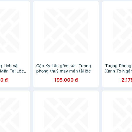
 Linh Vật
Cặp Kỳ Lân gốm sứ - Tượng
Tượng Phong
Mắn Tài Lộc_
phong thuỷ may mắn tài lộc
Xanh To Ngậ
g
Cải Có Cá có 
0 đ
195.000 đ
2.17
Bắp cải tượn
cải thêm 2 cá
xinh cóc vàng
39cm x 33cm
trưng phòng 
ty, quà biếu 