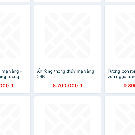
36cm x đk 30cm x Sâu 17cm
hợp mệnh hoả mệnh thổ ạ
 mạ vàng -
Ấn rồng thong thủy mạ vàng
Tượng con rồ
ặng tượng
24K
vờn ngọc tran
ỷ đúc đồng mạ
bằng gỗ cẩm 
000 đ
8.700.000 đ
9.89
ấp
cao 62×29×