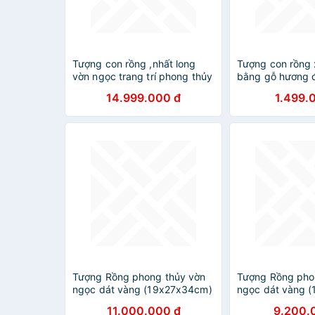
Tượng con rồng ,nhất long
Tượng con rồng 
vờn ngọc trang trí phong thủy
bằng gỗ hương đ
, bằng gỗ gù nu hương hàng
30cm
14.999.000 đ
1.499.
siêu đẹp đục kỹ kt cao 120
_(105)×50×15cm
Tượng Rồng phong thủy vờn
Tượng Rồng pho
ngọc dát vàng (19x27x34cm)
ngọc dát vàng 
MT Gold Art- Hàng chính
MT Gold Art- Hà
11.000.000 đ
9.200.
hãng, trang trí nhà cửa,
hãng, trang trí n