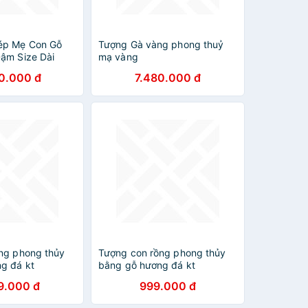
ép Mẹ Con Gỗ
Tượng Gà vàng phong thuỷ
ậm Size Dài
mạ vàng
0cm Ngang
0.000 đ
7.480.000 đ
ị Trưng Phòng
ông Ty, Trên
 , Quà Biếu Tặng
ép có cá có tiền
ng phong thủy
Tượng con rồng phong thủy
g đá kt
bằng gỗ hương đá kt
m
25×14×7cm
9.000 đ
999.000 đ