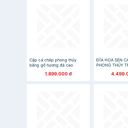
Cặp cá chép phong thủy
ĐĨA HOA SEN C
bằng gỗ hương đá cao
PHONG THỦY T
30x15x9cm
PHÒNG KHÁCH 
1.899.000 đ
4.499.
62×50×14CM