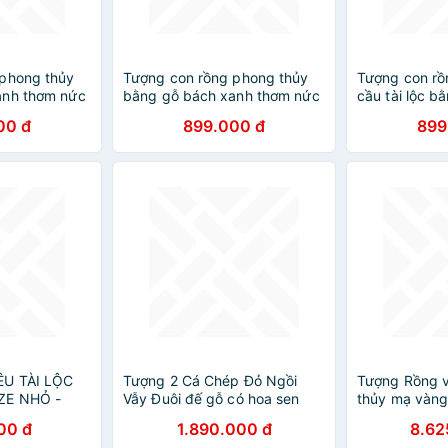
 phong thủy
Tượng con rồng phong thủy
Tượng con rồ
anh thơm nức
bằng gỗ bách xanh thơm nức
cầu tài lộc b
kt 20×10×7cm
kt 20×10×8c
00 đ
899.000 đ
899
ÊU TÀI LỘC
Tượng 2 Cá Chép Đỏ Ngồi
Tượng Rồng 
ZE NHỎ -
Vẫy Đuôi đế gỗ có hoa sen
thủy mạ vàng
 TRÀ PHONG
đồng tiền ở trên may mắn tài
nhật Sếp, đối
00 đ
1.890.000 đ
8.62
lộc ý nghĩa có cá có tiền Size
tuổi Thìn