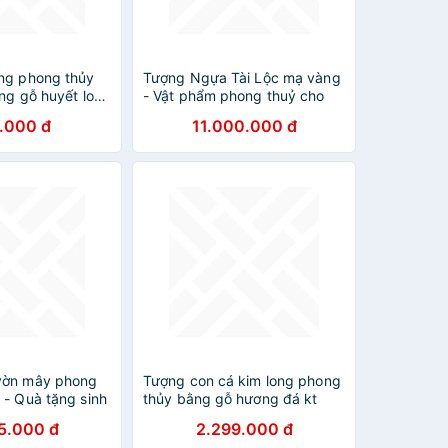
ng phong thủy
Tượng Ngựa Tài Lộc mạ vàng
ằng gỗ huyết long
- Vật phẩm phong thuỷ cho
m
người tuổi Ngọ
.000 đ
11.000.000 đ
vờn mây phong
Tượng con cá kim long phong
 - Quà tặng sinh
thủy bằng gỗ hương đá kt
 tác, khách hàng
35×25×11cm
5.000 đ
2.299.000 đ