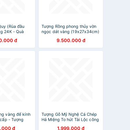
Quy (Rùa đầu
Tượng Rồng phong thủy vờn
g 24K - Quà
ngọc dát vàng (19x27x34cm)
MT Gold Art- Hàng chính
0.000 đ
9.500.000 đ
hãng, trang trí nhà cửa,
phòng làm việc, quà tặng sếp,
đối tác, khách hàng, tân gia,
khai trương
ng vàng đế kính
Tượng Gỗ Mỹ Nghệ Cá Chép
 cấp - Tượng
Há Miệng To hút Tài Lộc cõng
M CHÂU
em bé cười quá dễ thương
.000 đ
1.999.000 đ
trên lưng Gỗ gõ màu đen