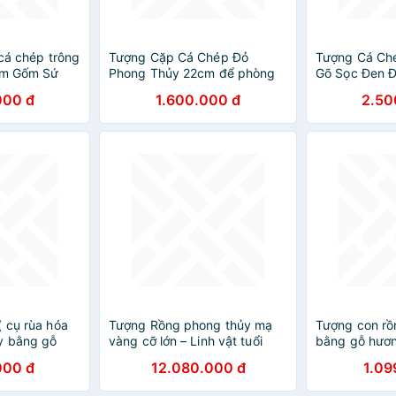
 cá chép trông
Tượng Cặp Cá Chép Đỏ
Tượng Cá Ch
im Gốm Sứ
Phong Thủy 22cm để phòng
Gõ Sọc Đen Đ
khách, cửa hàng may mắn tài
60cm Cao 3
000 đ
1.600.000 đ
2.50
lộc hợp anh chị mệnh hoả
25cm Anh Ch
mệnh thổ ạ
Khách Nhà, C
Bàn Uống Trà
ý nghĩa cá ch
tài lộc ạ
( cụ rùa hóa
Tượng Rồng phong thủy mạ
Tượng con rồ
y bằng gỗ
vàng cỡ lớn – Linh vật tuổi
bằng gỗ hươn
Thìn
30×15×8,5c
000 đ
12.080.000 đ
1.09