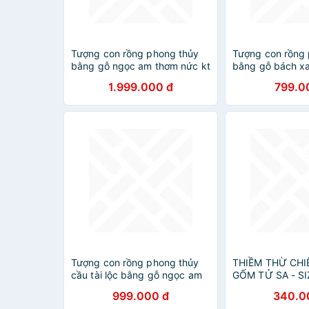
Tượng con rồng phong thủy
Tượng con rồng
bằng gỗ ngọc am thơm nức kt
bằng gỗ bách x
35×18×12cm
kt 20×10×7cm
1.999.000 đ
799.0
Tượng con rồng phong thủy
THIỀM THỪ CHI
cầu tài lộc bằng gỗ ngọc am
GỐM TỬ SA - SI
thơm nức kt 20×11×9cm
TRANG TRÍ BÀN
999.000 đ
340.0
THUỶ