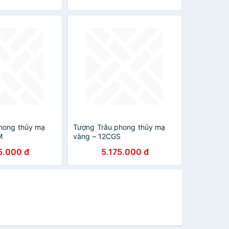
huyền Size Size cao 50cm x
ngang 20cm x sâu 15cm Anh
Chị trưng trang trí trên bàn
nhà, công ty đẹp ạ
hong thủy mạ
Tượng Trâu phong thủy mạ
M
vàng – 12CGS
5.000 đ
5.175.000 đ