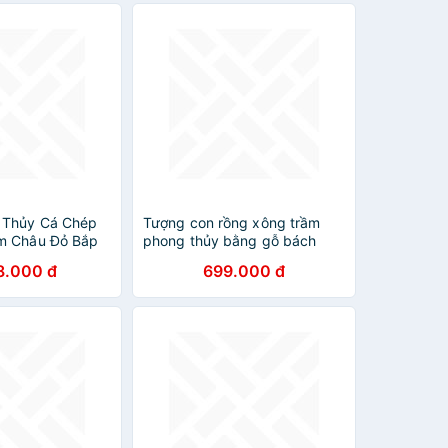
 Thủy Cá Chép
Tượng con rồng xông trầm
m Châu Đỏ Bắp
phong thủy bằng gỗ bách
nước có tiền
xanh thơm nức kt 20x8x6cm
8.000 đ
699.000 đ
g trưng cho của
 vàng nhỏ xinh
 ngậm tiền Size
 x 17cm Anh Chị
khách nhà, công
tặng ý nghĩa ạ