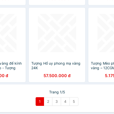
 quà tặng sếp,
phòng làm việc, quà tặng sếp,
àng, tân gia,
đối tác, khách hàng, tân gia,
khai trương
vàng đế kính
Tượng Hổ uy phong mạ vàng
Tượng Mèo p
p - Tượng
24K
vàng – 12CG
HÂU - Hàng
00 đ
57.500.000 đ
5.17
Trang 1/5
1
2
3
4
5