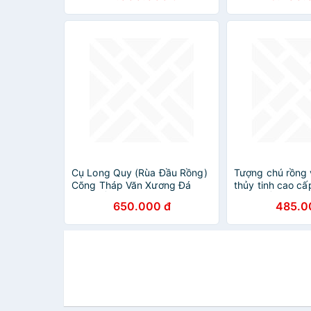
phòng làm việc, quà tặng sếp,
phòng làm việc,
đối tác, khách hàng, tân gia,
đối tác, khách h
khai trương
khai trương
Cụ Long Quy (Rùa Đầu Rồng)
Tượng chú rồng 
Cõng Tháp Văn Xương Đá
thủy tinh cao cấ
Ngọc Ấn Độ - cao 22cm
LONG ẤN KIM C
650.000 đ
485.0
Nhập Khẩu