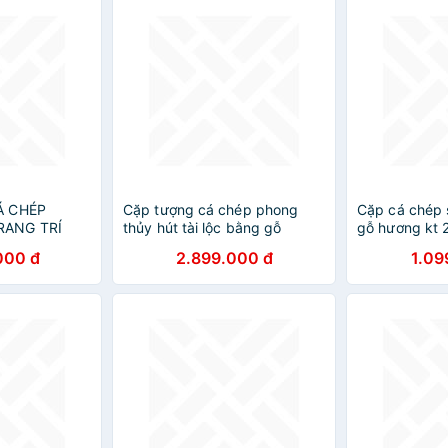
Á CHÉP
Cặp tượng cá chép phong
Cặp cá chép
RANG TRÍ
thủy hút tài lộc bằng gỗ
gỗ hương kt
KT
hương đá kt cao 30cm
000 đ
2.899.000 đ
1.09