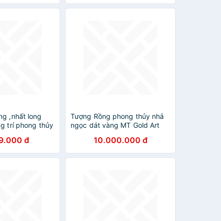
ng ,nhất long
Tượng Rồng phong thủy nhả
g trí phong thủy
ngọc dát vàng MT Gold Art
đẹp long lanh kt
M02 (17x20x24cm)- Hàng
9.000 đ
10.000.000 đ
14cm
chính hãng, quà tặng dành
cho sếp, khách hàng, đối tác