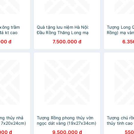
xông trầm
Quà tặng lưu niệm Hà Nội:
Tượng Long 
á kt cao
Đầu Rồng Thăng Long mạ
Rồng) mạ vàn
vàng
tặng cho Sếp
000 đ
7.500.000 đ
6.35
ng thủy nhả
Tượng Rồng phong thủy vờn
Tượng chú rồ
(17x20x24cm)
ngọc dát vàng (19x27x34cm)
thủy tinh cao
ng chính
MT Gold Art- Hàng chính
LONG ẤN KI
000 đ
9.500.000 đ
550
hà cửa,
hãng, trang trí nhà cửa,