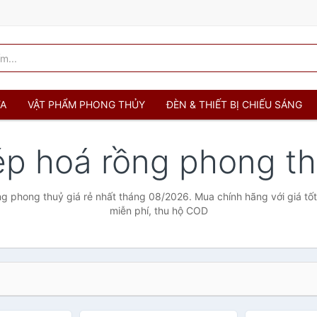
ỬA
VẬT PHẨM PHONG THỦY
ĐÈN & THIẾT BỊ CHIẾU SÁNG
ép hoá rồng phong t
g phong thuỷ giá rẻ nhất tháng 08/2026. Mua chính hãng với giá tốt
miễn phí, thu hộ COD