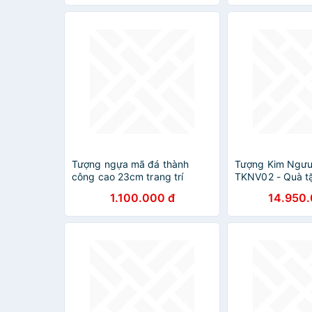
Tượng ngựa mã đá thành
Tượng Kim Ngưu
công cao 23cm trang trí
TKNV02 - Quà t
phong thuỷ nhà cửa, bàn làm
Trâu phong thu
1.100.000 đ
14.950.
việc
vàng 24K cao c