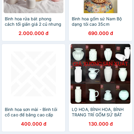
Bình hoa rửa bát phong
Bình hoa gốm sứ Nam Bộ
cách tối giản giá 2 củ nhưng
dạng tỏi cao 35cm
100 triệu không bán
2.000.000 đ
690.000 đ
Bình hoa sơn mài - Bình tỏi
LỌ HOA, BÌNH HOA, BÌNH
cổ cao đế bằng cao cấp
TRANG TRÍ GỐM SỨ BÁT
size 26x8 cm
TRÀNG
400.000 đ
130.000 đ