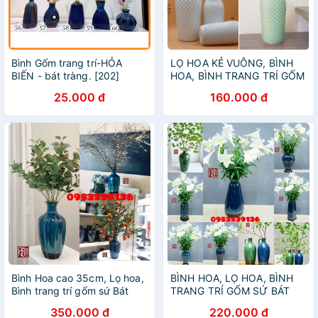
Bình Gốm trang trí-HỎA
LỌ HOA KẺ VUÔNG, BÌNH
BIẾN - bát tràng. [202]
HOA, BÌNH TRANG TRÍ GỐM
SỨ BÁT TRÀNG
25.000 đ
160.000 đ
Bình Hoa cao 35cm, Lọ hoa,
BÌNH HOA, LỌ HOA, BÌNH
Bình trang trí gốm sứ Bát
TRANG TRÍ GỐM SỨ BÁT
Tràng
TRÀNG CAO CẤP
350.000 đ
220.000 đ