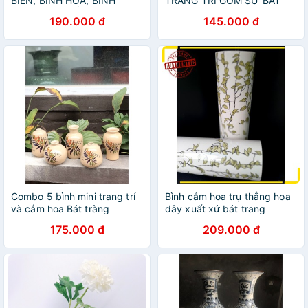
BIẾN, BÌNH HOA, BÌNH
TRANG TRÍ GỐM SỨ BÁT
TRANG TRÍ GỐM SỨ BÁT
TRÀNG
190.000 đ
145.000 đ
TRÀNG
Combo 5 bình mini trang trí
Bình cắm hoa trụ thẳng hoa
và cắm hoa Bát tràng
dây xuất xứ bát trang
175.000 đ
209.000 đ