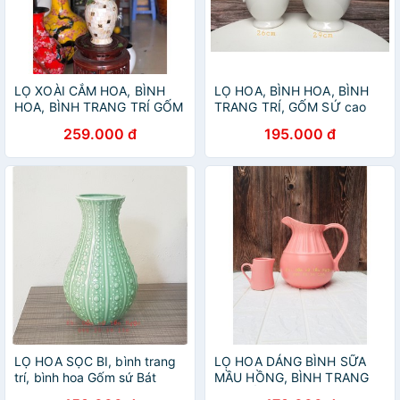
LỌ XOÀI CẮM HOA, BÌNH
LỌ HOA, BÌNH HOA, BÌNH
HOA, BÌNH TRANG TRÍ GỐM
TRANG TRÍ, GỐM SỨ cao
SỨ BÁT TRÀNG
cấp Bát Tràng
259.000 đ
195.000 đ
LỌ HOA SỌC BI, bình trang
LỌ HOA DÁNG BÌNH SỮA
trí, bình hoa Gốm sứ Bát
MẦU HỒNG, BÌNH TRANG
Tràng
TRÍ GỐM SỨ BÁT TRÀNG