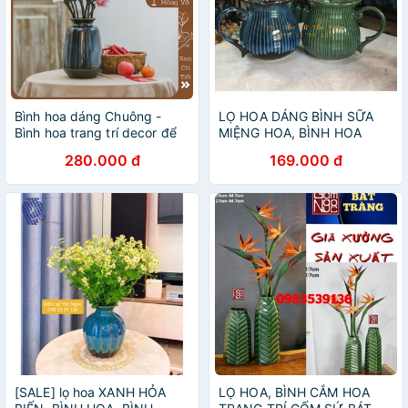
Bình hoa dáng Chuông -
LỌ HOA DÁNG BÌNH SỮA
Bình hoa trang trí decor để
MIỆNG HOA, BÌNH HOA
bàn - Gốm Sứ Bát Tràng
TRANG TRÍ GỐM SỨ BÁT
280.000 đ
169.000 đ
TRÀNG
[SALE] lọ hoa XANH HỎA
LỌ HOA, BÌNH CẮM HOA