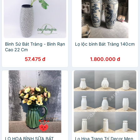
Bình Sứ Bát Tràng - Bình Rạn
Lọ lộc bình Bát Tràng 140cm
Cao 22 Cm
57.475 đ
1.800.000 đ
LỌ HOA BÌNH SỮA BÁT
Lọ Hoa Trang Trí Decor Men