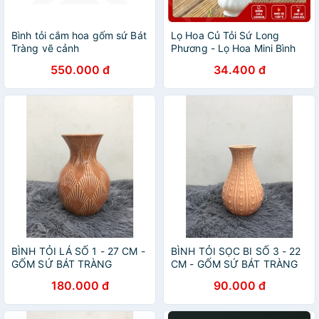
Bình tỏi cắm hoa gốm sứ Bát
Lọ Hoa Củ Tỏi Sứ Long
Tràng vẽ cảnh
Phương - Lọ Hoa Mini Bình
Cắm Hoa Bằng Sứ Trắng
550.000 đ
34.400 đ
BÌNH TỎI LÁ SỐ 1 - 27 CM -
BÌNH TỎI SỌC BI SỐ 3 - 22
GỐM SỨ BÁT TRÀNG
CM - GỐM SỨ BÁT TRÀNG
180.000 đ
90.000 đ