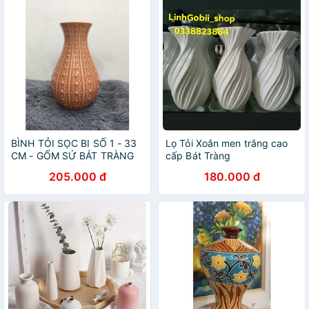
BÌNH TỎI SỌC BI SỐ 1 - 33
Lọ Tỏi Xoắn men trắng cao
CM - GỐM SỨ BÁT TRÀNG
cấp Bát Tràng
205.000 đ
180.000 đ