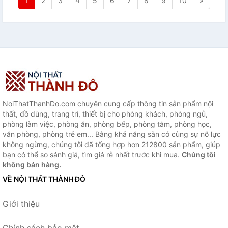
1
2
3
4
5
6
7
8
9
10
»
NoiThatThanhDo.com chuyên cung cấp thông tin sản phẩm nội
thất, đồ dùng, trang trí, thiết bị cho phòng khách, phòng ngủ,
phòng làm việc, phòng ăn, phòng bếp, phòng tắm, phòng học,
văn phòng, phòng trẻ em... Bằng khả năng sẵn có cùng sự nỗ lực
không ngừng, chúng tôi đã tổng hợp hơn 212800 sản phẩm, giúp
bạn có thể so sánh giá, tìm giá rẻ nhất trước khi mua.
Chúng tôi
không bán hàng.
VỀ NỘI THẤT THÀNH ĐÔ
Giới thiệu