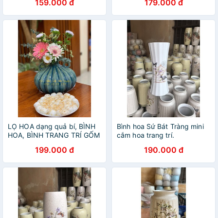
159.000 đ
179.000 đ
LỌ HOA dạng quả bí, BÌNH
Bình hoa Sứ Bát Tràng mini
HOA, BÌNH TRANG TRÍ GỐM
cắm hoa trang trí.
SỨ BÁT TRÀNG
199.000 đ
190.000 đ