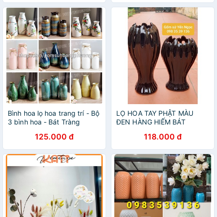
Bình hoa lọ hoa trang trí - Bộ
LỌ HOA TAY PHẬT MÀU
3 bình hoa - Bát Tràng
ĐEN HÀNG HIẾM BÁT
TRÀNG, bình hoa, bình trang
125.000 đ
118.000 đ
trí gốm sứ Bát Tràng