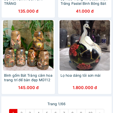
TRÀNG
Trắng Pastel Bình Bông Bát
Tràng
135.000 đ
41.000 đ
Bình gốm Bát Tràng cắm hoa
Lọ hoa dáng tỏi sơn mài
trang trí để bàn đẹp MG112
145.000 đ
1.800.000 đ
Trang 1/66