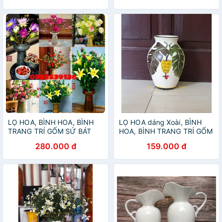
LỌ HOA, BÌNH HOA, BÌNH
LỌ HOA dáng Xoài, BÌNH
TRANG TRÍ GỐM SỨ BÁT
HOA, BÌNH TRANG TRÍ GỐM
TRÀNG, MẶT HỒ
SỨ BÁT TRÀNG
280.000 đ
159.000 đ