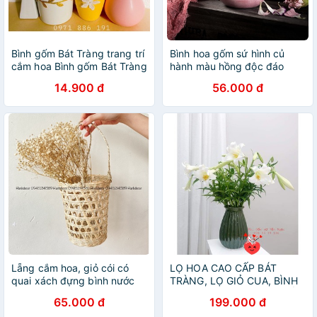
Bình gốm Bát Tràng trang trí
Bình hoa gốm sứ hình củ
cắm hoa Bình gốm Bát Tràng
hành màu hồng độc đáo
cắm hoa phong cách
14.900 đ
56.000 đ
vintage
Lẵng cắm hoa, giỏ cói có
LỌ HOA CAO CẤP BÁT
quai xách đựng bình nước
TRÀNG, LỌ GIỎ CUA, BÌNH
trang trí decor, làn đựng
HOA, BÌNH TRANG TRÍ GỐM
65.000 đ
199.000 đ
hành tỏi
SỨ BÁT TRÀNG