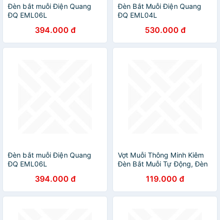
Đèn bắt muỗi Điện Quang
Đèn Bắt Muỗi Điện Quang
ĐQ EML06L
ĐQ EML04L
394.000 đ
530.000 đ
Đèn bắt muỗi Điện Quang
Vợt Muỗi Thông Minh Kiêm
ĐQ EML06L
Đèn Bắt Muỗi Tự Động, Đèn
Bắt Muỗi Có Cổng Sạc USB
394.000 đ
119.000 đ
Và Đế Tiện Dụng - HÀNG
CHÍNH HÃNG MINIIN