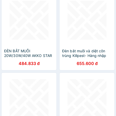
ĐÈN BẮT MUỖI
Đèn bắt muỗi và diệt côn
20W/30W/40W AKKO STAR
trùng Killpest- Hàng nhập
- HÀNG CHÍNH HÃNG
khẩu
484.833 đ
655.600 đ