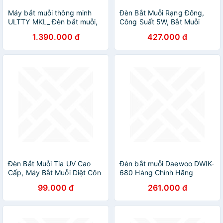
Máy bắt muỗi thông minh
Đèn Bắt Muỗi Rạng Đông,
ULTTY MKL_ Đèn bắt muỗi,
Công Suất 5W, Bắt Muỗi
hiệu quả không gây ồn_ Bảo
Bằng Quạt Hút, Không Mùi,
1.390.000 đ
427.000 đ
hành chính hãng 24 tháng
Không Tiếng Ồn - Hàng
chính hãng
Đèn Bắt Muỗi Tia UV Cao
Đèn bắt muỗi Daewoo DWIK-
Cấp, Máy Bắt Muỗi Diệt Côn
680 Hàng Chính Hãng
Trùng Thông Minh Có Quạt
99.000 đ
261.000 đ
Hút Cổng USB Chính Hãng