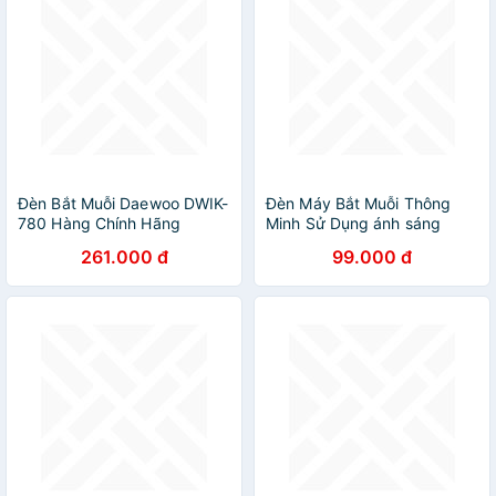
Đèn Bắt Muỗi Daewoo DWIK-
Đèn Máy Bắt Muỗi Thông
780 Hàng Chính Hãng
Minh Sử Dụng ánh sáng
Sóng Âm - Máy Bắt Muỗi
261.000 đ
99.000 đ
Tiêu Diệt Côn Trùng An Toàn
Cho Gia Đình