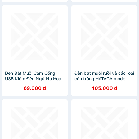
Đèn Bắt Muỗi Cắm Cổng
Đèn bắt muỗi ruồi và các loại
USB Kiêm Đèn Ngủ Nụ Hoa
côn trùng HATACA model
Sen - Máy Bắt Diệt Côn
CN04 ( Hàng Chính Hãng)
69.000 đ
405.000 đ
Trùng Thông Minh - HÀNG
CHÍNH HÃNG MINIIN