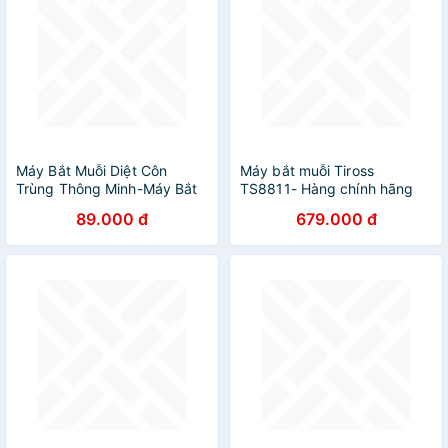
Máy Bắt Muỗi Diệt Côn
Máy bắt muỗi Tiross
Trùng Thông Minh-Máy Bắt
TS8811- Hàng chính hãng
Muỗi Sử Dụng Ánh Sáng
89.000 đ
679.000 đ
Xanh UV Kiêm Đèn Ngủ