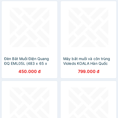
Đèn Bắt Muỗi Điện Quang
Máy bắt muỗi và côn trùng
ĐQ EML05L (483 x 65 x
Violeds KOALA Hàn Quốc
245 mm)
model KL2-IH2
450.000 đ
799.000 đ