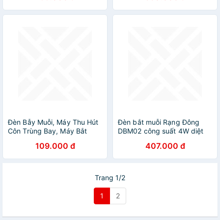
hoạt động dưới 20m2
Đèn Bẫy Muỗi, Máy Thu Hút
Đèn bắt muỗi Rạng Đông
Côn Trùng Bay, Máy Bắt
DBM02 công suất 4W diệt
Muỗi Cao Cấp Công Nghệ
muỗi hiệu quả bằng sốc tĩnh
109.000 đ
407.000 đ
Đèn LED,Thông Minh -
điện, không hóa chất, không
Chuyên Dụng Dùng Nguồn
ồn, cách điện an toàn -
USB- Hàng Chính Hãng
Hàng chính hãng
MINIIN
Trang 1/2
1
2