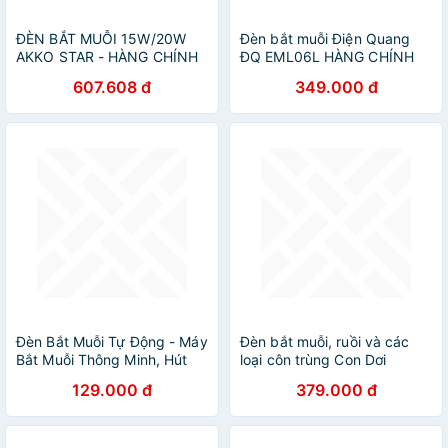
ĐÈN BẮT MUỖI 15W/20W
Đèn bắt muỗi Điện Quang
AKKO STAR - HÀNG CHÍNH
ĐQ EML06L HÀNG CHÍNH
HÃNG
HÃNG
607.608 đ
349.000 đ
Đèn Bắt Muỗi Tự Động - Máy
Đèn bắt muỗi, ruồi và các
Bắt Muỗi Thông Minh, Hút
loại côn trùng Con Dơi
Côn Trùng, Công Nghệ Đèn
129.000 đ
379.000 đ
LED, Kiêm Đèn Ngủ Sạc USB
- HÀNG CHÍNH HÃNG
MINIIN