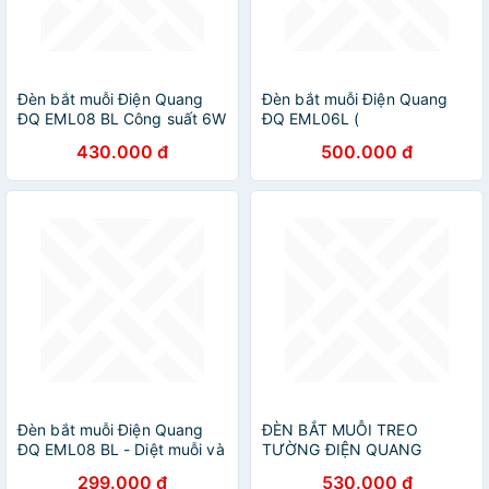
Đèn bắt muỗi Điện Quang
Đèn bắt muỗi Điện Quang
ĐQ EML08 BL Công suất 6W
ĐQ EML06L (
Phạm vi sử dụng 20m2
380x65x250mm ) - Công
430.000 đ
500.000 đ
suất 4.5w, Phạm vi sử dụng
30m2
Đèn bắt muỗi Điện Quang
ĐÈN BẮT MUỖI TREO
ĐQ EML08 BL - Diệt muỗi và
TƯỜNG ĐIỆN QUANG
côn trùng tự động theo 360
EML04L CỠ LỚN (64 x 6,3
299.000 đ
530.000 đ
độ, công suất 6W, phạm vi
x 25 )- HÀNG CHÍNH HÃNG