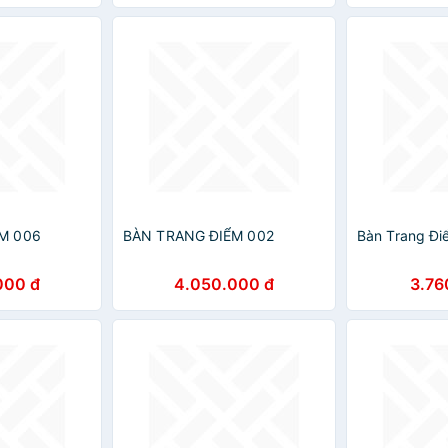
M 006
BÀN TRANG ĐIỂM 002
Bàn Trang Đ
000 đ
4.050.000 đ
3.76