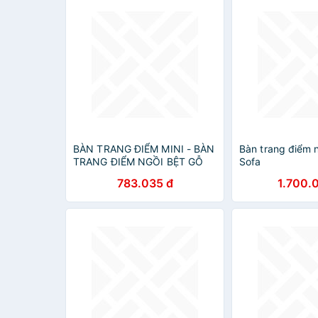
BÀN TRANG ĐIỂM MINI - BÀN
Bàn trang điểm 
TRANG ĐIỂM NGỒI BỆT GỖ
Sofa
CAO CẤP LÕI XANH KHÁNG
783.035 đ
1.700.
ẨM