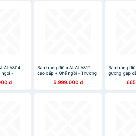
 ALALA804
Bàn trang điểm ALALA812
Bàn trang đi
 ngồi -
cao cấp + Ghế ngồi - Thương
gương gập d
ALA
hiệu ALALA
cô nàng bận r
000 đ
5.999.000 đ
665