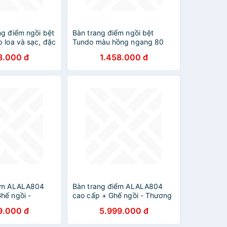
ng điểm ngồi bệt
Bàn trang điểm ngồi bệt
 loa và sạc, đặc
Tundo màu hồng ngang 80
d màu hiện đại
cm x cao 110 cm x sâu 42 cm
8.000 đ
1.458.000 đ
iểm ALALA804
Bàn trang điểm ALALA804
hế ngồi -
cao cấp + Ghế ngồi - Thương
 ALALA
hiệu ALALA
9.000 đ
5.999.000 đ