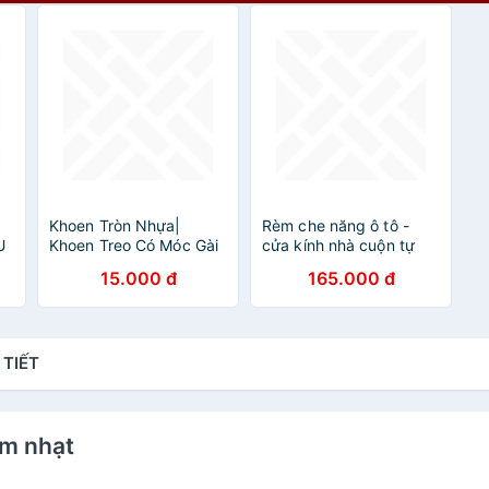
Khoen Tròn Nhựa|
Rèm che năng ô tô -
U
Khoen Treo Có Móc Gài
cửa kính nhà cuộn tự
Dùng Treo Rèm Màn
động kèm miếng hít loại
15.000 đ
165.000 đ
Móc Rèm, Khoen Treo
tốt kích thước
Vòng Handmade, Treo
58x125cm hàng chất
Chậu Cây, Dùng Trong
lượng cao
May Mặc Đời Sống- Kin
 TIẾT
Shop Handmade
ám nhạt