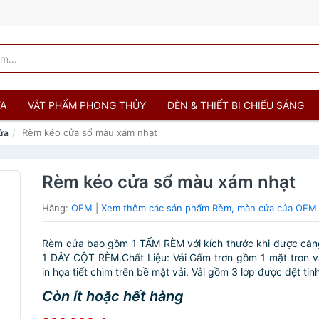
ỬA
VẬT PHẨM PHONG THỦY
ĐÈN & THIẾT BỊ CHIẾU SÁNG
Rèm kéo cửa sổ màu xám nhạt
ửa
Rèm kéo cửa sổ màu xám nhạt
Hãng:
OEM
|
Xem thêm các sản phẩm Rèm, màn cửa của OEM
Rèm cửa bao gồm 1 TẤM RÈM với kích thước khi được căn
1 DÂY CỘT RÈM.Chất Liệu: Vải Gấm trơn gồm 1 mặt trơn 
in họa tiết chìm trên bề mặt vải. Vải gồm 3 lớp được dệt tinh
Còn ít hoặc hết hàng