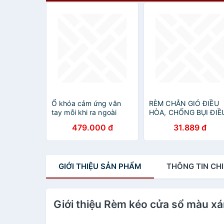
Ổ khóa cảm ứng vân
RÈM CHẮN GIÓ ĐIỀU
tay mỗi khi ra ngoài
HÒA, CHỐNG BỤI ĐIỀ
không lo quên chìa khóa
HÒA TIỆN DỤNG
479.000 đ
31.889 đ
nữa
GIỚI THIỆU
SẢN PHẨM
THÔNG TIN
CHI
Giới thiệu Rèm kéo cửa sổ màu x