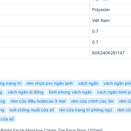
Polyester
Việt Nam
0.7
0.7
6063406291147
ng trang trí
rèm nhựa pvc ngăn lạnh
vách ngăn
vách ngăn ph
ng
vách ngăn di động
bình phong vách ngăn
vách ngăn bình 
ắng
rèm cửa điều hoàbcao 3 met
rèm cửa chính cao 3m
rèm c
ờng
lưới chống muỗi cửa sổ
rèn cửa trang tri phòng ngủ
rèm cử
 cửa sổ
Bright Facial Massage Cream The Face Shop (200ml)