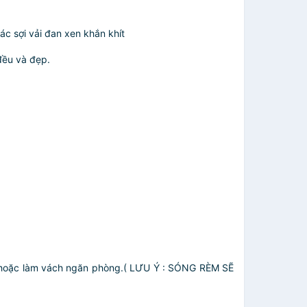
ác sợi vải đan xen khắn khít
đều và đẹp.
g hoặc làm vách ngăn phòng.( LƯU Ý : SÓNG RÈM SẼ