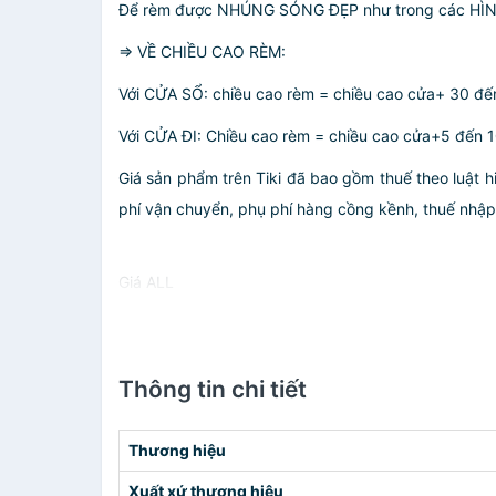
Để rèm được NHÚNG SÓNG ĐẸP như trong các HÌNH 
=> VỀ CHIỀU CAO RÈM:
Với CỬA SỔ: chiều cao rèm = chiều cao cửa+ 30 đế
Với CỬA ĐI: Chiều cao rèm = chiều cao cửa+5 đến 1
Giá sản phẩm trên Tiki đã bao gồm thuế theo luật h
phí vận chuyển, phụ phí hàng cồng kềnh, thuế nhập kh
Giá ALL
Thông tin chi tiết
Thương hiệu
Xuất xứ thương hiệu