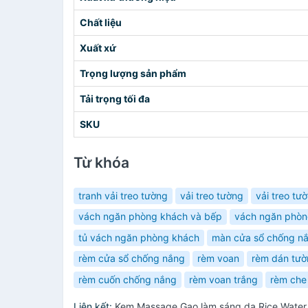
Chất liệu
Xuất xứ
Trọng lượng sản phẩm
Tải trọng tối đa
SKU
Từ khóa
tranh vải treo tường
vải treo tường
vải treo tườ
vách ngăn phòng khách và bếp
vách ngăn phò
tủ vách ngăn phòng khách
màn cửa sổ chống n
rèm cửa sổ chống nắng
rèm voan
rèm dán tư
rèm cuốn chống nắng
rèm voan trắng
rèm che
Liên kết:
Kem Massage Gạo làm sáng da Rice Water 