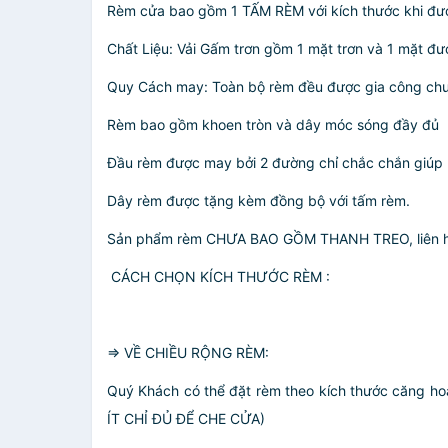
Rèm cửa bao gồm 1 TẤM RÈM với kích thước khi đư
Chất Liệu: Vải Gấm trơn gồm 1 mặt trơn và 1 mặt đượ
Quy Cách may: Toàn bộ rèm đều được gia công chu
Rèm bao gồm khoen tròn và dây móc sóng đầy đủ
Đầu rèm được may bởi 2 đường chỉ chắc chắn giúp r
Dây rèm được tặng kèm đồng bộ với tấm rèm.
Sản phẩm rèm CHƯA BAO GỒM THANH TREO, liên hệ
CÁCH CHỌN KÍCH THƯỚC RÈM :
=> VỀ CHIỀU RỘNG RÈM:
Quý Khách có thể đặt rèm theo kích thước căng h
ÍT CHỈ ĐỦ ĐỂ CHE CỬA)