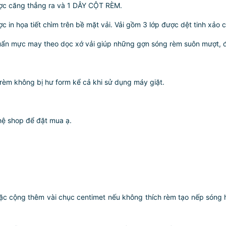
ợc căng thẳng ra và 1 DÂY CỘT RÈM.
c in họa tiết chìm trên bề mặt vải. Vải gồm 3 lớp được dệt tinh xảo c
ẩn mực may theo dọc xớ vải giúp những gợn sóng rèm suôn mượt, 
èm không bị hư form kể cả khi sử dụng máy giặt.
 shop để đặt mua ạ.
oặc cộng thêm vài chục centimet nếu không thích rèm tạo nếp són