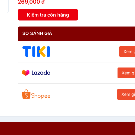
269,000 đ
Kiểm tra còn hàng
SO SÁNH GIÁ
Xem g
Xem g
Xem g