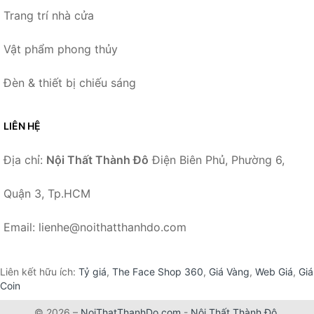
Trang trí nhà cửa
Vật phẩm phong thủy
Đèn & thiết bị chiếu sáng
LIÊN HỆ
Địa chỉ:
Nội Thất Thành Đô
Điện Biên Phủ, Phường 6,
Quận 3, Tp.HCM
Email: lienhe@noithatthanhdo.com
Liên kết hữu ích:
Tỷ giá
,
The Face Shop 360
,
Giá Vàng
,
Web Giá
,
Giá
Coin
© 2026 –
NoiThatThanhDo.com
-
Nội Thất Thành Đô
.