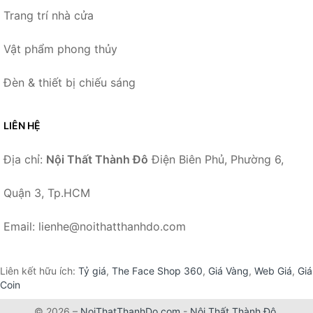
Trang trí nhà cửa
Vật phẩm phong thủy
Đèn & thiết bị chiếu sáng
LIÊN HỆ
Địa chỉ:
Nội Thất Thành Đô
Điện Biên Phủ, Phường 6,
Quận 3, Tp.HCM
Email: lienhe@noithatthanhdo.com
Liên kết hữu ích:
Tỷ giá
,
The Face Shop 360
,
Giá Vàng
,
Web Giá
,
Giá
Coin
© 2026 –
NoiThatThanhDo.com
-
Nội Thất Thành Đô
.