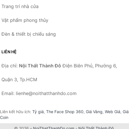
Trang trí nhà cửa
Vật phẩm phong thủy
Đèn & thiết bị chiếu sáng
LIÊN HỆ
Địa chỉ:
Nội Thất Thành Đô
Điện Biên Phủ, Phường 6,
Quận 3, Tp.HCM
Email: lienhe@noithatthanhdo.com
Liên kết hữu ích:
Tỷ giá
,
The Face Shop 360
,
Giá Vàng
,
Web Giá
,
Giá
Coin
© 2026 –
NoiThatThanhDo.com
-
Nội Thất Thành Đô
.