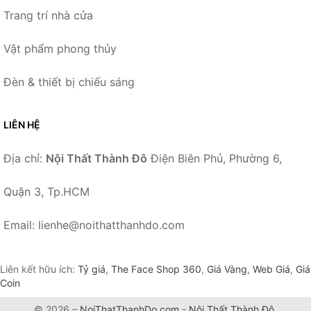
Trang trí nhà cửa
Vật phẩm phong thủy
Đèn & thiết bị chiếu sáng
LIÊN HỆ
Địa chỉ:
Nội Thất Thành Đô
Điện Biên Phủ, Phường 6,
Quận 3, Tp.HCM
Email: lienhe@noithatthanhdo.com
Liên kết hữu ích:
Tỷ giá
,
The Face Shop 360
,
Giá Vàng
,
Web Giá
,
Giá
Coin
© 2026 –
NoiThatThanhDo.com
-
Nội Thất Thành Đô
.