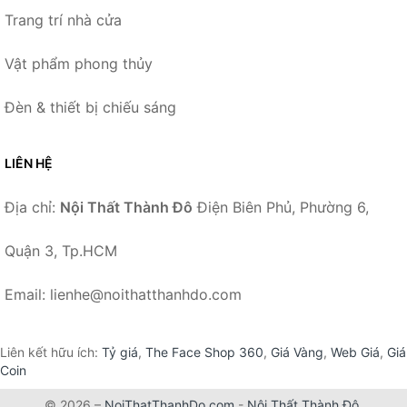
Trang trí nhà cửa
Vật phẩm phong thủy
Đèn & thiết bị chiếu sáng
LIÊN HỆ
Địa chỉ:
Nội Thất Thành Đô
Điện Biên Phủ, Phường 6,
Quận 3, Tp.HCM
Email: lienhe@noithatthanhdo.com
Liên kết hữu ích:
Tỷ giá
,
The Face Shop 360
,
Giá Vàng
,
Web Giá
,
Giá
Coin
© 2026 –
NoiThatThanhDo.com
-
Nội Thất Thành Đô
.