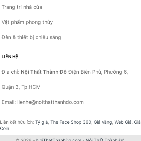
Trang trí nhà cửa
Vật phẩm phong thủy
Đèn & thiết bị chiếu sáng
LIÊN HỆ
Địa chỉ:
Nội Thất Thành Đô
Điện Biên Phủ, Phường 6,
Quận 3, Tp.HCM
Email: lienhe@noithatthanhdo.com
Liên kết hữu ích:
Tỷ giá
,
The Face Shop 360
,
Giá Vàng
,
Web Giá
,
Giá
Coin
© 2026 –
NoiThatThanhDo.com
-
Nội Thất Thành Đô
.