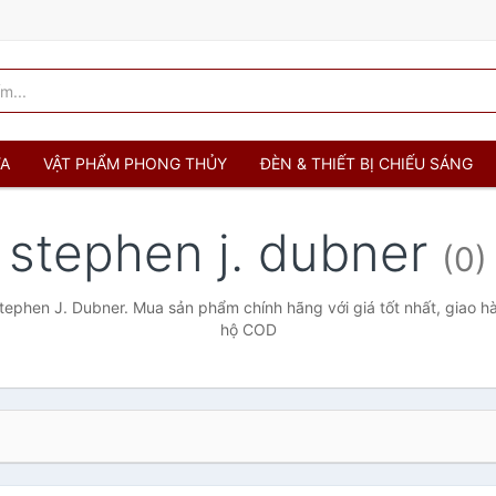
ỬA
VẬT PHẨM PHONG THỦY
ĐÈN & THIẾT BỊ CHIẾU SÁNG
stephen j. dubner
(0)
ephen J. Dubner. Mua sản phẩm chính hãng với giá tốt nhất, giao hà
hộ COD