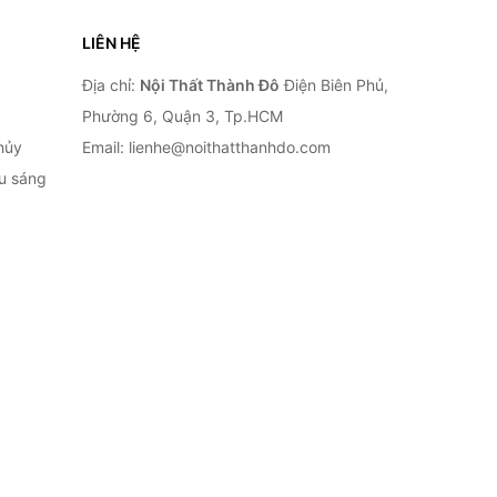
LIÊN HỆ
Địa chỉ:
Nội Thất Thành Đô
Điện Biên Phủ,
Phường 6, Quận 3, Tp.HCM
hủy
Email: lienhe@noithatthanhdo.com
ếu sáng