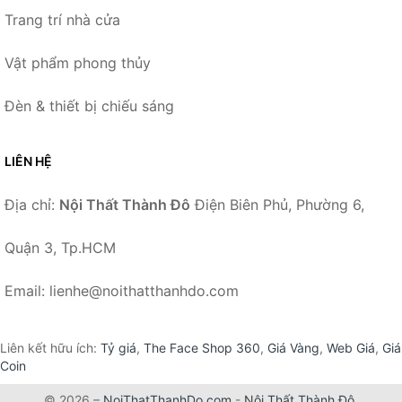
Trang trí nhà cửa
Vật phẩm phong thủy
Đèn & thiết bị chiếu sáng
LIÊN HỆ
Địa chỉ:
Nội Thất Thành Đô
Điện Biên Phủ, Phường 6,
Quận 3, Tp.HCM
Email: lienhe@noithatthanhdo.com
Liên kết hữu ích:
Tỷ giá
,
The Face Shop 360
,
Giá Vàng
,
Web Giá
,
Giá
Coin
© 2026 –
NoiThatThanhDo.com
-
Nội Thất Thành Đô
.