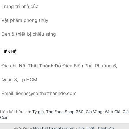
Trang trí nhà cửa
Vật phẩm phong thủy
Đèn & thiết bị chiếu sáng
LIÊN HỆ
Địa chỉ:
Nội Thất Thành Đô
Điện Biên Phủ, Phường 6,
Quận 3, Tp.HCM
Email: lienhe@noithatthanhdo.com
Liên kết hữu ích:
Tỷ giá
,
The Face Shop 360
,
Giá Vàng
,
Web Giá
,
Giá
Coin
© 2026 –
NoiThatThanhDo.com
-
Nội Thất Thành Đô
.