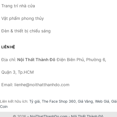
Trang trí nhà cửa
Vật phẩm phong thủy
Đèn & thiết bị chiếu sáng
LIÊN HỆ
Địa chỉ:
Nội Thất Thành Đô
Điện Biên Phủ, Phường 6,
Quận 3, Tp.HCM
Email: lienhe@noithatthanhdo.com
Liên kết hữu ích:
Tỷ giá
,
The Face Shop 360
,
Giá Vàng
,
Web Giá
,
Giá
Coin
© 2026 –
NoiThatThanhDo.com
-
Nội Thất Thành Đô
.