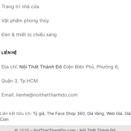
Trang trí nhà cửa
Vật phẩm phong thủy
Đèn & thiết bị chiếu sáng
LIÊN HỆ
Địa chỉ:
Nội Thất Thành Đô
Điện Biên Phủ, Phường 6,
Quận 3, Tp.HCM
Email: lienhe@noithatthanhdo.com
Liên kết hữu ích:
Tỷ giá
,
The Face Shop 360
,
Giá Vàng
,
Web Giá
,
Giá
Coin
© 2026 –
NoiThatThanhDo.com
-
Nội Thất Thành Đô
.