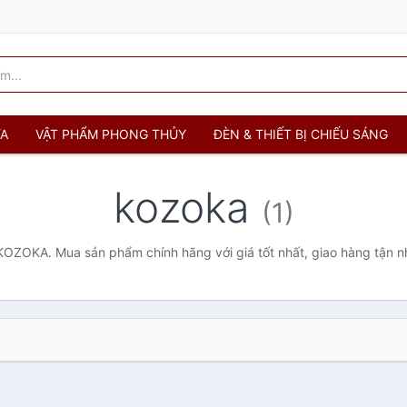
ỬA
VẬT PHẨM PHONG THỦY
ĐÈN & THIẾT BỊ CHIẾU SÁNG
kozoka
(1)
OZOKA. Mua sản phẩm chính hãng với giá tốt nhất, giao hàng tận n