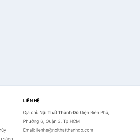
LIÊN HỆ
Địa chỉ:
Nội Thất Thành Đô
Điện Biên Phủ,
Phường 6, Quận 3, Tp.HCM
hủy
Email: lienhe@noithatthanhdo.com
ếu sáng