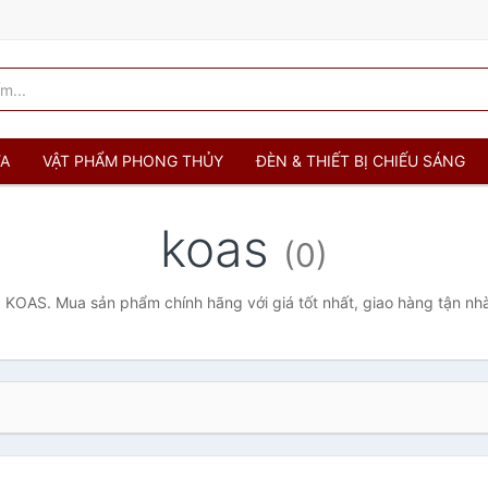
ỬA
VẬT PHẨM PHONG THỦY
ĐÈN & THIẾT BỊ CHIẾU SÁNG
koas
(0)
KOAS. Mua sản phẩm chính hãng với giá tốt nhất, giao hàng tận nh