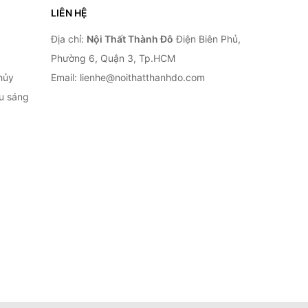
LIÊN HỆ
Địa chỉ:
Nội Thất Thành Đô
Điện Biên Phủ,
Phường 6, Quận 3, Tp.HCM
hủy
Email: lienhe@noithatthanhdo.com
ếu sáng