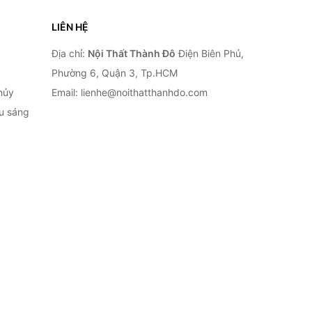
LIÊN HỆ
Địa chỉ:
Nội Thất Thành Đô
Điện Biên Phủ,
Phường 6, Quận 3, Tp.HCM
hủy
Email: lienhe@noithatthanhdo.com
ếu sáng