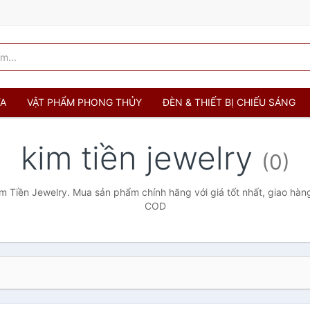
ỬA
VẬT PHẨM PHONG THỦY
ĐÈN & THIẾT BỊ CHIẾU SÁNG
kim tiền jewelry
(0)
 Tiền Jewelry. Mua sản phẩm chính hãng với giá tốt nhất, giao hàng
COD