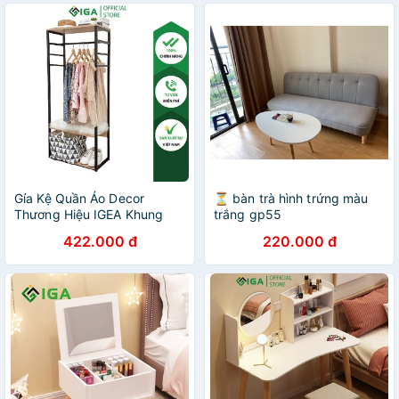
Gía Kệ Quần Áo Decor
⏳ bàn trà hình trứng màu
Thương Hiệu IGEA Khung
trắng gp55
Thép Chống Dỉ Gỗ Sồi
422.000 đ
220.000 đ
Phong Cách Bắc Âu - GM07