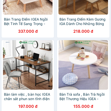
Bàn Trang Điểm IGEA Ngồi
Bàn Trang Điểm Kèm Gương
Bệt Tinh Tế Sang Trọng -
IGA Dành Cho Những Bóng
GP152
Hồng Xinh Đẹp Yêu Thích
337.000 đ
218.000 đ
Skincare - GP84
Bàn làm việc , bàn học IGEA
Bàn Trà sofa , Bàn Trà Ngồi
chân sắt phun sơn tĩnh điện
Bệt Thương Hiệu IGEA -
chịu lực cao không rung lắc
GP74
197.000 đ
155.000 đ
khi sử dụng