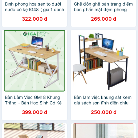
Bình phong hoa sen to dưới
Ghế đôn ghế bàn trang điểm
nước có kệ IG48 ( giá 1 cánh
bàn phấn mặt đệm phong
)
cách hàn quốc - gc03
322.000 đ
265.000 đ
Bàn Làm Việc GM18 Khung
Bàn làm việc khung sắt kèm
Trắng - Bàn Học Sinh Có Kệ
giá sách sơn tĩnh điện chịu
Sách Chân Kim Loại
lực cao, bàn vi tính hoặc bàn
399.000 đ
250.000 đ
học, làm việc lắp ráp dễ
dàng-GM12