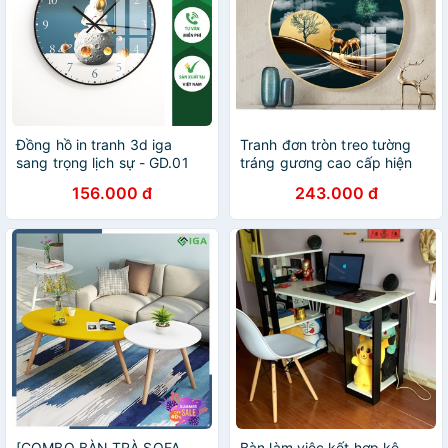
Đồng hồ in tranh 3d iga
Tranh đơn tròn treo tường
sang trọng lịch sự - GD.01
tráng gương cao cấp hiện
đại(GD-OA/ GD-OB)
156.000 đ
243.000 đ
[COMBO BÀN TRÀ SOFA
Bàn làm việc kết hợp kệ