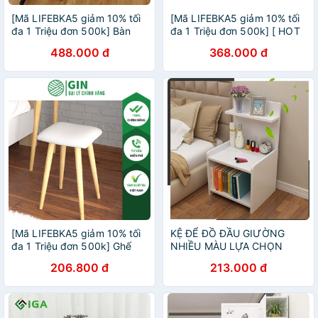
[Mã LIFEBKA5 giảm 10% tối
[Mã LIFEBKA5 giảm 10% tối
đa 1 Triệu đơn 500k] Bàn
đa 1 Triệu đơn 500k] [ HOT
làm việc thương hiệu IGA -
TREND ] SIÊU PHẨM BÀN
488.000 đ
368.000 đ
GP73
TRÀ KIỂU NHẬT GP67
[Mã LIFEBKA5 giảm 10% tối
KỆ ĐỂ ĐỒ ĐẦU GIƯỜNG
đa 1 Triệu đơn 500k] Ghế
NHIỀU MÀU LỰA CHỌN
Bàn Trang Điểm, ghế bàn
GP01
206.800 đ
213.000 đ
phấn IGA Đa Năng - GC08