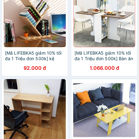
[Mã LIFEBKA5 giảm 10% tối
[Mã LIFEBKA5 giảm 10% tối
đa 1 Triệu đơn 500k] kệ
đa 1 Triệu đơn 500k] Bàn ăn
sách gỗ để bàn nhiều màu
thông minh tiết kiệm diện
92.000 đ
1.066.000 đ
lựa chọn
tích màu sắc hiện đại -
BATM5