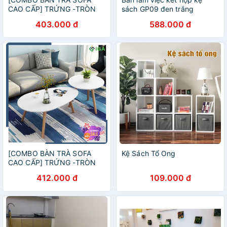
CAO CẤP] TRỨNG -TRÒN
sách GP09 đen trắng
GP55+ BT50M
403.000 đ
588.000 đ
[COMBO BÀN TRÀ SOFA
Kệ Sách Tổ Ong
CAO CẤP] TRỨNG -TRÒN
GP55 + BO50M
412.000 đ
109.000 đ