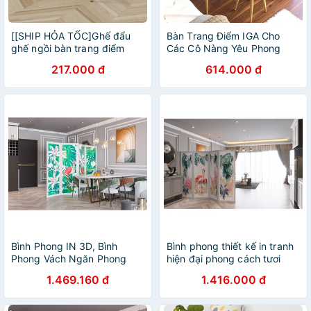
[[SHIP HỎA TỐC]Ghế đẩu
Bàn Trang Điểm IGA Cho
ghế ngồi bàn trang điểm
Các Cô Nàng Yêu Phong
bàn phấn mặt da khung sắt
Cách Bắc Âu - GP84
217.000 đ
614.000 đ
màu đỏ - GN19
Bình Phong IN 3D, Bình
Bình phong thiết kế in tranh
Phong Vách Ngăn Phong
hiện đại phong cách tươi
Thủy Hạc Tứ Qúy Mang Tài
sáng - BP IN (Nhiều Mẫu
1.469.160 đ
1.416.000 đ
Vận Cho Gia Chủ - BP.IN
Họa Tiết Lựa Chọn)
(GIÁ CHO 4 TẤM)