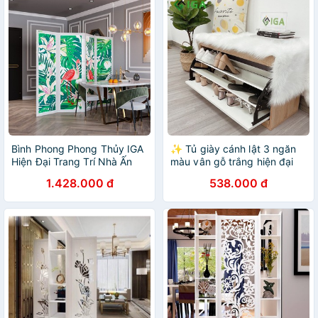
Bình Phong Phong Thủy IGA
✨ Tủ giày cánh lật 3 ngăn
Hiện Đại Trang Trí Nhà Ấn
màu vân gỗ trắng hiện đại
Tượng Đón Tết - BP.IN 01
trẻ trung - GP102 ✨
1.428.000 đ
538.000 đ