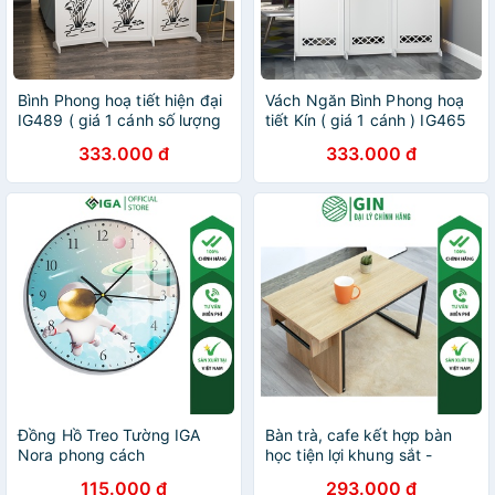
Bình Phong hoạ tiết hiện đại
Vách Ngăn Bình Phong hoạ
IG489 ( giá 1 cánh số lượng
tiết Kín ( giá 1 cánh ) IG465
đặt theo nhu cầu )
333.000 đ
333.000 đ
Đồng Hồ Treo Tường IGA
Bàn trà, cafe kết hợp bàn
Nora phong cách
học tiện lợi khung sắt -
scanvadian- GD.02C
GM14
115.000 đ
293.000 đ