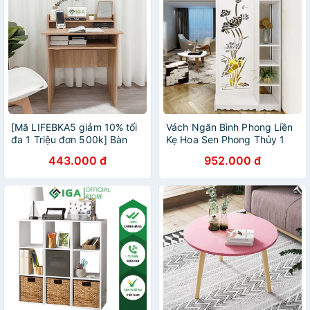
[Mã LIFEBKA5 giảm 10% tối
Vách Ngăn Bình Phong Liền
đa 1 Triệu đơn 500k] Bàn
Kẹ Hoa Sen Phong Thủy 1
Học , Bàn Làm Việc Đa Năng
Vách Liền 1 Kệ - Chất Liệu
443.000 đ
952.000 đ
GP119
Gỗ PVC Dễ Dàng Vệ Sinh -
IG482