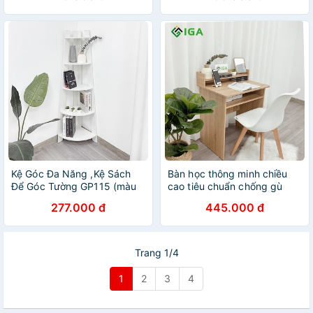
Kệ Góc Đa Năng ,Kệ Sách
Bàn học thông minh chiều
Để Góc Tường GP115 (màu
cao tiêu chuẩn chống gù
trắng )
lưng ở trẻ - GP119
277.000 đ
445.000 đ
Trang 1/4
1
2
3
4