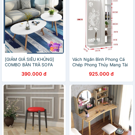
[GIẢM GIÁ SIÊU KHỦNG]
Vách Ngăn Bình Phong Cá
COMBO BÀN TRÀ SOFA
Chép Phong Thủy Mang Tài
CHÂN GỖ SỒI GP55 +
Lộc Vào Nhà - IG494
390.000 đ
925.000 đ
BT50M