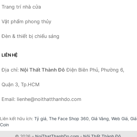
Trang trí nhà cửa
Vật phẩm phong thủy
Đèn & thiết bị chiếu sáng
LIÊN HỆ
Địa chỉ:
Nội Thất Thành Đô
Điện Biên Phủ, Phường 6,
Quận 3, Tp.HCM
Email: lienhe@noithatthanhdo.com
Liên kết hữu ích:
Tỷ giá
,
The Face Shop 360
,
Giá Vàng
,
Web Giá
,
Giá
Coin
© 2026 –
NoiThatThanhDo.com
-
Nội Thất Thành Đô
.