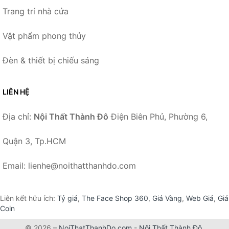
Trang trí nhà cửa
Vật phẩm phong thủy
Đèn & thiết bị chiếu sáng
LIÊN HỆ
Địa chỉ:
Nội Thất Thành Đô
Điện Biên Phủ, Phường 6,
Quận 3, Tp.HCM
Email: lienhe@noithatthanhdo.com
Liên kết hữu ích:
Tỷ giá
,
The Face Shop 360
,
Giá Vàng
,
Web Giá
,
Giá
Coin
© 2026 –
NoiThatThanhDo.com
-
Nội Thất Thành Đô
.