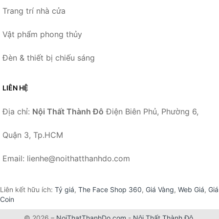
Trang trí nhà cửa
Vật phẩm phong thủy
Đèn & thiết bị chiếu sáng
LIÊN HỆ
Địa chỉ:
Nội Thất Thành Đô
Điện Biên Phủ, Phường 6,
Quận 3, Tp.HCM
Email: lienhe@noithatthanhdo.com
Liên kết hữu ích:
Tỷ giá
,
The Face Shop 360
,
Giá Vàng
,
Web Giá
,
Giá
Coin
© 2026 –
NoiThatThanhDo.com
-
Nội Thất Thành Đô
.