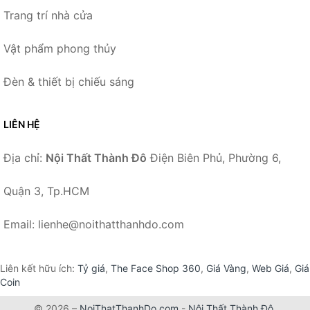
Trang trí nhà cửa
Vật phẩm phong thủy
Đèn & thiết bị chiếu sáng
LIÊN HỆ
Địa chỉ:
Nội Thất Thành Đô
Điện Biên Phủ, Phường 6,
Quận 3, Tp.HCM
Email: lienhe@noithatthanhdo.com
Liên kết hữu ích:
Tỷ giá
,
The Face Shop 360
,
Giá Vàng
,
Web Giá
,
Giá
Coin
© 2026 –
NoiThatThanhDo.com
-
Nội Thất Thành Đô
.