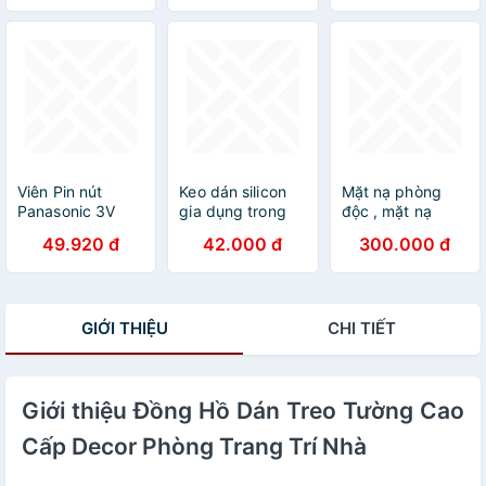
âm khi gió lùa
đàn hồi cao ngăn
kính, gỗ, máy
Phụ kiện cửa nhà
bụi côn trùng
móc thiết bị và
Uy tín
phù hợp mọi loại
cạnh cơ khí
Gioăng cộng
Viên Pin nút
Keo dán silicon
Mặt nạ phòng
Panasonic 3V
gia dụng trong
độc , mặt nạ
CR-2016/5BE -
suốt không thấm
chống độc kèm
49.920 đ
42.000 đ
300.000 đ
2032, 2025,
nước chịu nhiệt
kính giá rẻ mặt
1632, 1620,
độ cao cấp thực
nạ phòng độc,
1616, 1220, 2450
phẩm
chống bụi, chống
pin cúc áo Cao
hơi độc hại, hóa
GIỚI THIỆU
CHI TIẾT
cấp - CR-2450
chất, phòng cháy
Giới thiệu Đồng Hồ Dán Treo Tường Cao
Cấp Decor Phòng Trang Trí Nhà