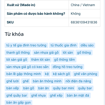
Xuất xứ (Made in)
China / Vietnam
Sản phẩm có được bảo hành không?
Không
SKU
6836109431836
Từ khóa
tủ y tế gia đình treo tường
tủ thuốc gia đình
diều sáo
thanh gỗ thông
sàn nhựa giả gỗ
lót sàn
gổ thông
lót sàn giả gỗ
thảm lót sàn
gỗ thông tấm
sàn nhựa giả gỗ có keo sẵn
đồng hồ treo tường
bản lề gập thông minh
kệ
kệ sách gỗ
ghế văn phòng
ghế lười
ghế
bàn ăn thông minh
nồi điện đa năng
bàn xếp
bàn gỗ
bàn ăn
quầy bar mini
quầy bar
ghế quầy bar
ghế nhựa
ghế xếp
bàn ăn mặt đá
bàn ăn gấp gọn