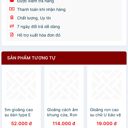
Được kiểm tra hàng
Thanh toán khi nhận hàng
Chất lượng, Uy tín
7 ngày đổi trả dễ dàng
Hỗ trợ xuất hóa đơn đỏ
SẢN PHẨM TƯƠNG TỰ
5m gioăng cao
Gioăng cách âm
Gioăng ron cao
su dán type E
khung cửa, Ron
su chữ U bảo vệ
9x4mm chống ồn
chịu lực cao cấp
cạnh bo bọc
52.000 đ
114.000 đ
19.000 đ
cánh cửa cách
dày 10-15mm
cạnh tấm thép,