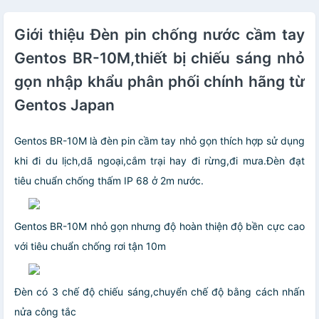
và IP68 với độ
sâu 100m và có
Giới thiệu Đèn pin chống nước cầm tay
thể sử dụng Pin
sạc lithium-ion
Gentos BR-10M,thiết bị chiếu sáng nhỏ
chuyên dụng
3.7V hoặc Pin
gọn nhập khẩu phân phối chính hãng từ
kiềm AAA
Gentos Japan
Gentos BR-10M là đèn pin cầm tay nhỏ gọn thích hợp sử dụng
khi đi du lịch,dã ngoại,cắm trại hay đi rừng,đi mưa.Đèn đạt
tiêu chuẩn chống thấm IP 68 ở 2m nước.
Gentos BR-10M nhỏ gọn nhưng độ hoàn thiện độ bền cực cao
với tiêu chuẩn chống rơi tận 10m
Đèn có 3 chế độ chiếu sáng,chuyển chế độ bằng cách nhấn
nửa công tắc