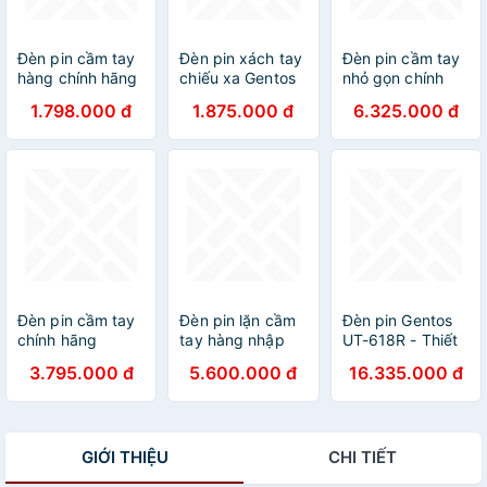
Đèn pin cầm tay
Đèn pin xách tay
Đèn pin cầm tay
hàng chính hãng
chiếu xa Gentos
nhỏ gọn chính
Gentos RX-323D,
LK- 214D, có thể
hãng Gentos UT-
1.798.000 đ
1.875.000 đ
6.325.000 đ
đèn sử dụng pin
chiếu xa đến
1900R,đèn sáng
AA thông dụng
487m và có thể
công suất
cho độ sáng cao
điều chỉnh góc
1000lm nhập
đến 1000 lumen
chiếu theo mong
khẩu từ Nhật
cùng khả năng
muốn
chống bụi chống
nước tiêu chuẩn
IP66 và độ bền
chống rơi đến 2m
Đèn pin cầm tay
Đèn pin lặn cầm
Đèn pin Gentos
chính hãng
tay hàng nhập
UT-618R - Thiết
Gentos GF-
khẩu chính hãng
bị chiếu sáng
3.795.000 đ
5.600.000 đ
16.335.000 đ
014RG,đèn thiết
Gentos GF-
chính hãng đến
kế tiêu chuẩn
116RG nhỏ gọn
từ Japan (Nhật
công nghiệp
có độ sáng cao
Bản)
nhập khẩu Nhật
đến 1200lumen
GIỚI THIỆU
CHI TIẾT
cùng khả năng
chống nước IP66