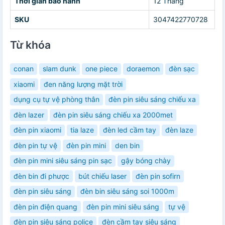
Thời gian bảo hành
12 Tháng
SKU
3047422770728
Từ khóa
conan
slam dunk
one piece
doraemon
đèn sạc
xiaomi
đen năng lượng mặt trời
dụng cụ tự vệ phòng thân
đèn pin siêu sáng chiếu xa
đèn lazer
đèn pin siêu sáng chiếu xa 2000met
đèn pin xiaomi
tia laze
đèn led cầm tay
đèn laze
đèn pin tự vệ
đèn pin mini
den bin
đèn pin mini siêu sáng pin sạc
gậy bóng chày
đèn bin đi phược
bút chiếu laser
đèn pin sofirn
đèn pin siêu sáng
đèn bin siêu sáng soi 1000m
đèn pin điện quang
đèn pin mini siêu sáng
tự vệ
đèn pin siêu sáng police
đèn cầm tay siêu sáng