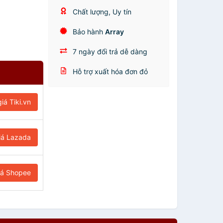
Chất lượng, Uy tín
Bảo hành
Array
7 ngày đổi trả dễ dàng
Hỗ trợ xuất hóa đơn đỏ
iá Tiki.vn
iá Lazada
iá Shopee