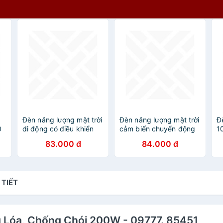
Đèn năng lượng mặt trời
Đèn năng lượng mặt trời
Đ
0
di động có điều khiển
cảm biến chuyển động
1
100LED siêu sáng
s
83.000 đ
84.000 đ
M
C
C
Đ
 TIẾT
V
g Lóa, Chống Chói 200W - 09777. 85451