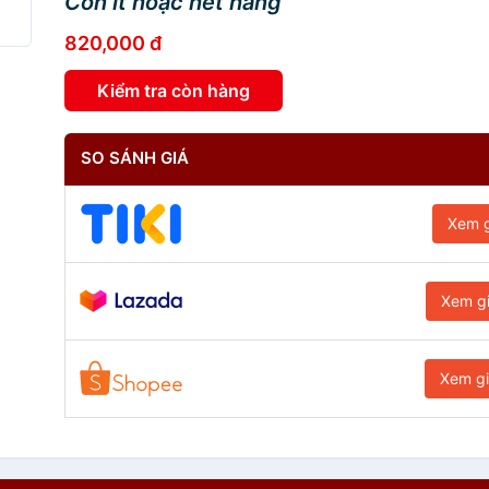
Còn ít hoặc hết hàng
820,000 đ
Kiểm tra còn hàng
SO SÁNH GIÁ
Xem g
Xem g
Xem g