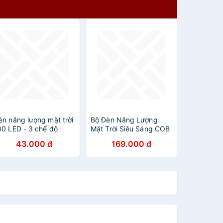
èn năng lượng mặt trời
Bộ Đèn Năng Lượng
00 LED - 3 chế độ
Mặt Trời Siêu Sáng COB
áng, Đèn Năng Lượng
6 Led F120 16x14cm
43.000 đ
169.000 đ
ặt Trời Cảm Biến
Kèm Giá Đỡ Và Remote
huyển Động Cảm Biến
Điều Khiển
hống Nước Đèn 3 Chế
ộ dùng Ngoài Trời Sân
ườn