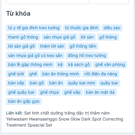
Từ khóa
tủ y tế gia đình treo tường
tủ thuốc gia đình
diều sáo
thanh gỗ thông
sàn nhựa giả gỗ
lót sàn
gổ thông
lót sàn giả gỗ
thảm lót sàn
gỗ thông tấm
sàn nhựa giả gỗ có keo sẵn
đồng hồ treo tường
bản lề gập thông minh
kệ
kệ sách gỗ
ghế văn phòng
ghế lười
ghế
bàn ăn thông minh
nồi điện đa năng
bàn xếp
bàn gỗ
bàn ăn
quầy bar mini
quầy bar
ghế quầy bar
ghế nhựa
ghế xếp
bàn ăn mặt đá
bàn ăn gấp gọn
Liên kết:
Set tinh chất dưỡng trắng đặc trị thâm nám
Yehwadam Hwansaenggo Snow Glow Dark Spot Correcting
Treatment Speacial Set