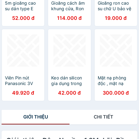
5m gioăng cao
Gioăng cách âm
Gioăng ron cao
su dán type E
khung cửa, Ron
su chữ U bảo vệ
9x4mm chống ồn
chịu lực cao cấp
cạnh bo bọc
52.000 đ
114.000 đ
19.000 đ
cánh cửa cách
dày 10-15mm
cạnh tấm thép,
âm khi gió lùa
đàn hồi cao ngăn
kính, gỗ, máy
Phụ kiện cửa nhà
bụi côn trùng
móc thiết bị và
Uy tín
phù hợp mọi loại
cạnh cơ khí
Gioăng cộng
Viên Pin nút
Keo dán silicon
Mặt nạ phòng
Panasonic 3V
gia dụng trong
độc , mặt nạ
CR-2016/5BE -
suốt không thấm
chống độc kèm
49.920 đ
42.000 đ
300.000 đ
2032, 2025,
nước chịu nhiệt
kính giá rẻ mặt
1632, 1620,
độ cao cấp thực
nạ phòng độc,
1616, 1220, 2450
phẩm
chống bụi, chống
pin cúc áo Cao
hơi độc hại, hóa
GIỚI THIỆU
CHI TIẾT
cấp - CR-2450
chất, phòng cháy